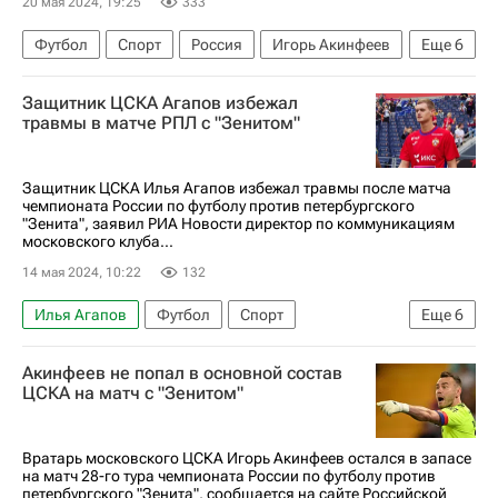
20 мая 2024, 19:25
333
Футбол
Спорт
Россия
Игорь Акинфеев
Еще
6
Владислав Тороп
Нуралы Алип
Защитник ЦСКА Агапов избежал
ПФК ЦСКА
Зенит
травмы в матче РПЛ с "Зенитом"
Кубок России по футболу
Санкт-Петербург
Защитник ЦСКА Илья Агапов избежал травмы после матча
чемпионата России по футболу против петербургского
"Зенита", заявил РИА Новости директор по коммуникациям
московского клуба...
14 мая 2024, 10:22
132
Илья Агапов
Футбол
Спорт
Еще
6
Санкт-Петербург
Россия
ПФК ЦСКА
Акинфеев не попал в основной состав
Зенит
Балтика
Калининград
ЦСКА на матч с "Зенитом"
Вратарь московского ЦСКА Игорь Акинфеев остался в запасе
на матч 28-го тура чемпионата России по футболу против
петербургского "Зенита", сообщается на сайте Российской