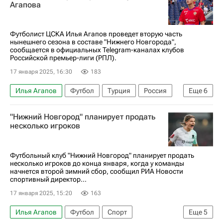
ПФК ЦСКА
Нижний Новгород
Спорт
Агапова
Футболист ЦСКА Илья Агапов проведет вторую часть
нынешнего сезона в составе "Нижнего Новгорода",
сообщается в официальных Telegram-каналах клубов
Российской премьер-лиги (РПЛ).
17 января 2025, 16:30
183
Илья Агапов
Футбол
Турция
Россия
Еще
6
ПФК ЦСКА
Нижний Новгород
"Нижний Новгород" планирует продать
Кубок России по футболу
Трансферы
несколько игроков
Трансферы в РПЛ
РПЛ 2026-2027 (Чемпионат России по футболу)
Футбольный клуб "Нижний Новгород" планирует продать
несколько игроков до конца января, когда у команды
начнется второй зимний сбор, сообщил РИА Новости
спортивный директор...
17 января 2025, 15:20
163
Илья Агапов
Футбол
Спорт
Еще
5