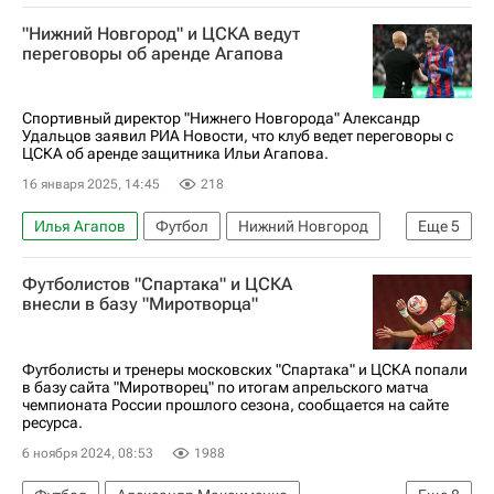
Александр Удальцов
Вячеслав Грулев
"Нижний Новгород" и ЦСКА ведут
Нижний Новгород
Кубок России по футболу
переговоры об аренде Агапова
РПЛ 2026-2027 (Чемпионат России по футболу)
Спортивный директор "Нижнего Новгорода" Александр
Удальцов заявил РИА Новости, что клуб ведет переговоры с
ЦСКА об аренде защитника Ильи Агапова.
16 января 2025, 14:45
218
Илья Агапов
Футбол
Нижний Новгород
Еще
5
ПФК ЦСКА
Футболистов "Спартака" и ЦСКА
РПЛ 2026-2027 (Чемпионат России по футболу)
внесли в базу "Миротворца"
Кубок России по футболу
Трансферы
Трансферы в РПЛ
Футболисты и тренеры московских "Спартака" и ЦСКА попали
в базу сайта "Миротворец" по итогам апрельского матча
чемпионата России прошлого сезона, сообщается на сайте
ресурса.
6 ноября 2024, 08:53
1988