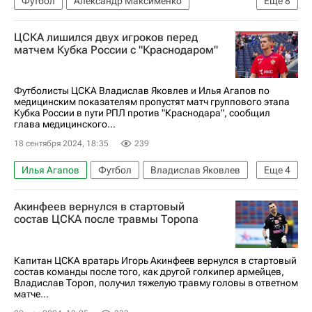
Футбол
Александр Максименко
Еще
8
Даниил Хлусевич
Даниил Денисов
ЦСКА лишился двух игроков перед
Спартак Москва
ПФК ЦСКА
Зенит
матчем Кубка России с "Краснодаром"
Луганская Народная Республика
Донецкая Народная Республика
Футболисты ЦСКА Владислав Яковлев и Илья Агапов по
медицинским показателям пропустят матч группового этапа
РПЛ 2026-2027 (Чемпионат России по футболу)
Кубка России в пути РПЛ против "Краснодара", сообщил
глава медицинского...
18 сентября 2024, 18:35
239
Илья Агапов
Футбол
Владислав Яковлев
Еще
4
Эдуард Безуглов
Краснодар
ПФК ЦСКА
Акинфеев вернулся в стартовый
Кубок России по футболу
состав ЦСКА после травмы Торопа
Капитан ЦСКА вратарь Игорь Акинфеев вернулся в стартовый
состав команды после того, как другой голкипер армейцев,
Владислав Тороп, получил тяжелую травму головы в ответном
матче...