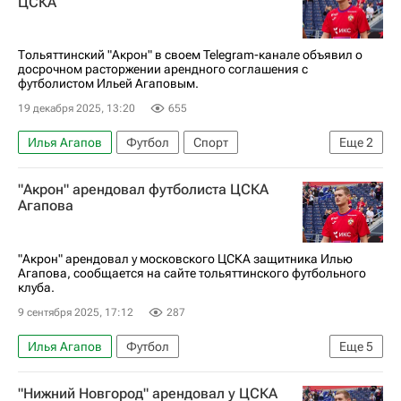
ЦСКА
РПЛ 2026-2027 (Чемпионат России по футболу)
Трансферы в РПЛ
Игорь Дивеев
Тольяттинский "Акрон" в своем Telegram-канале объявил о
досрочном расторжении арендного соглашения с
Лусиано Гонду
Балтика
Трансферы
футболистом Ильей Агаповым.
19 декабря 2025, 13:20
655
Илья Агапов
Футбол
Спорт
Еще
2
ПФК ЦСКА
Акрон (Тольятти)
"Акрон" арендовал футболиста ЦСКА
Агапова
"Акрон" арендовал у московского ЦСКА защитника Илью
Агапова, сообщается на сайте тольяттинского футбольного
клуба.
9 сентября 2025, 17:12
287
Илья Агапов
Футбол
Еще
5
Кубок России по футболу
Акрон (Тольятти)
"Нижний Новгород" арендовал у ЦСКА