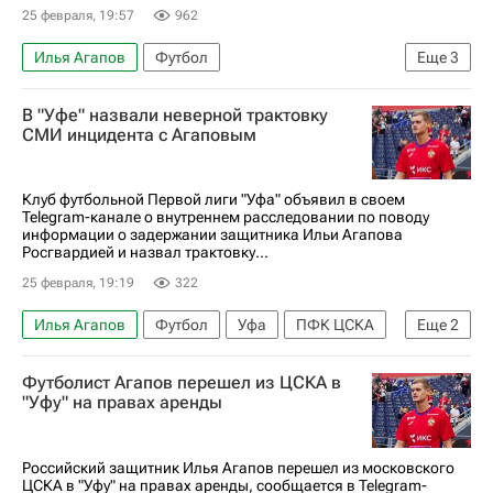
25 февраля, 19:57
962
Илья Агапов
Футбол
Еще
3
Владимир Пономарев
ПФК ЦСКА
Уфа
В "Уфе" назвали неверной трактовку
СМИ инцидента с Агаповым
Клуб футбольной Первой лиги "Уфа" объявил в своем
Telegram-канале о внутреннем расследовании по поводу
информации о задержании защитника Ильи Агапова
Росгвардией и назвал трактовку...
25 февраля, 19:19
322
Илья Агапов
Футбол
Уфа
ПФК ЦСКА
Еще
2
Первая лига
Вокруг спорта
Футболист Агапов перешел из ЦСКА в
"Уфу" на правах аренды
Российский защитник Илья Агапов перешел из московского
ЦСКА в "Уфу" на правах аренды, сообщается в Telegram-