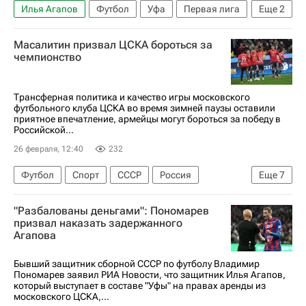
Илья Агапов
Футбол
Уфа
Первая лига
Еще
2
Уфа
ПФК ЦСКА
Масалитин призвал ЦСКА бороться за
чемпионство
Трансферная политика и качество игры московского
футбольного клуба ЦСКА во время зимней паузы оставили
приятное впечатление, армейцы могут бороться за победу в
Российской...
26 февраля, 12:40
232
Футбол
Спорт
СССР
Россия
Еще
7
Валерий Масалитин
Дмитрий Баринов
"Разбалованы деньгами": Пономарев
Данила Козлов
Лусиано Гонду
ПФК ЦСКА
призвал наказать задержанного
Агапова
Краснодар
РПЛ 2026-2027 (Чемпионат России по футболу)
Бывший защитник сборной СССР по футболу Владимир
Пономарев заявил РИА Новости, что защитник Илья Агапов,
который выступает в составе "Уфы" на правах аренды из
московского ЦСКА,...