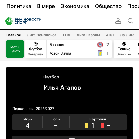
Политика
В мире
Экономика
Общество
Про
Главное
Лига Чемпионов
РПЛ
Лига Европы
АПЛ
Ла Лига
2
Бавария
Матч-
Футбол
Теннис
центр
1
Астон Вилла
Завершен
Завершен
Футбол
Илья Агапов
Первая лига
2026/2027
Игры
Голы
Карточки
4
–
1
–