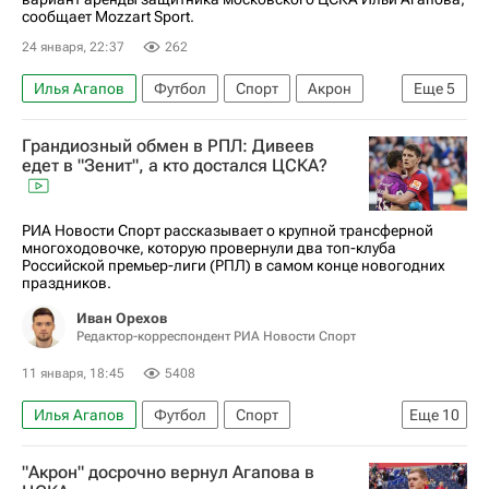
сообщает Mozzart Sport.
24 января, 22:37
262
Илья Агапов
Футбол
Спорт
Акрон
Еще
5
Союз европейских футбольных ассоциаций (УЕФА)
Грандиозный обмен в РПЛ: Дивеев
Артем Шуманский
Партизан
ПФК ЦСКА
едет в "Зенит", а кто достался ЦСКА?
Нижний Новгород
РИА Новости Спорт рассказывает о крупной трансферной
многоходовочке, которую провернули два топ-клуба
Российской премьер-лиги (РПЛ) в самом конце новогодних
праздников.
Иван Орехов
Редактор-корреспондент РИА Новости Спорт
11 января, 18:45
5408
Илья Агапов
Футбол
Спорт
Еще
10
Авторы РИА Новости Спорт
"Акрон" досрочно вернул Агапова в
Материалы РИА Спорт
Зенит
ПФК ЦСКА