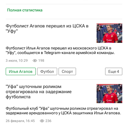
Полная статистика
Футболист Агапов перешел из ЦСКА в
"Уфу"
Футболист Илья Агапов перешел из московского ЦСКА в
"Уфу", сообщается в Telegram-канале армейской команды.
3 июля, 10:29
198
Илья Агапов
Футбол
Спорт
Еще
4
Республика Башкортостан
ПФК ЦСКА
"Уфа" шуточным роликом
Уфа
Кубок России по футболу
отреагировала на задержание
футболиста
Футбольный клуб "Уфа" шуточным роликом отреагировал на
задержание арендованного у ЦСКА защитника Ильи Агапова.
26 февраля, 16:45
236