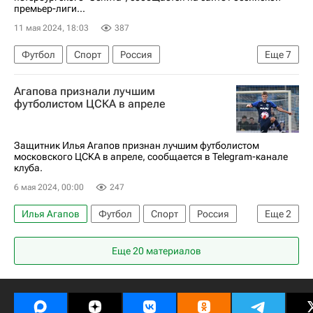
премьер-лиги...
11 мая 2024, 18:03
387
Футбол
Спорт
Россия
Еще
7
Санкт-Петербург
Игорь Акинфеев
Агапова признали лучшим
Владислав Тороп
Михаил Кержаков
футболистом ЦСКА в апреле
ПФК ЦСКА
Зенит
Сантос
Защитник Илья Агапов признан лучшим футболистом
московского ЦСКА в апреле, сообщается в Telegram-канале
клуба.
6 мая 2024, 00:00
247
Илья Агапов
Футбол
Спорт
Россия
Еще
2
ПФК ЦСКА
Тамерлан Мусаев
Еще 20 материалов