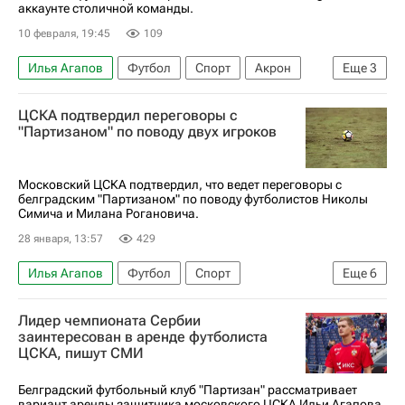
аккаунте столичной команды.
10 февраля, 19:45
109
Илья Агапов
Футбол
Спорт
Акрон
Еще
3
ПФК ЦСКА
Уфа
Акрон (Тольятти)
ЦСКА подтвердил переговоры с
"Партизаном" по поводу двух игроков
Московский ЦСКА подтвердил, что ведет переговоры с
белградским "Партизаном" по поводу футболистов Николы
Симича и Милана Рогановича.
28 января, 13:57
429
Илья Агапов
Футбол
Спорт
Еще
6
Черногория
Артем Шуманский
ПФК ЦСКА
Лидер чемпионата Сербии
Партизан
Крылья Советов
заинтересован в аренде футболиста
ЦСКА, пишут СМИ
Трансферы в РПЛ
Белградский футбольный клуб "Партизан" рассматривает
вариант аренды защитника московского ЦСКА Ильи Агапова,