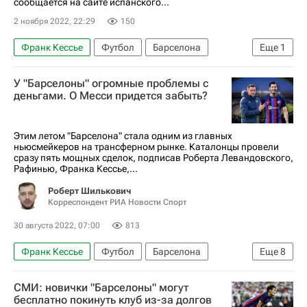
сообщается на сайте испанского...
2 ноября 2022, 22:29
150
Франк Кессье
Футбол
Барселона
Еще
1
Лига чемпионов УЕФА 2026-2027
У "Барселоны" огромные проблемы с
деньгами. О Месси придется забыть?
Этим летом "Барселона" стала одним из главных
ньюсмейкеров на трансферном рынке. Каталонцы провели
сразу пять мощных сделок, подписав Роберта Левандовского,
Рафинью, Франка Кессье,...
Роберт Шилькович
Корреспондент РИА Новости Спорт
30 августа 2022, 07:00
813
Франк Кессье
Футбол
Барселона
Еще
8
Жоан Лапорта
Хави
Рафинья (1996)
СМИ: новички "Барселоны" могут
Роберт Левандовский
Жюль Кунде
бесплатно покинуть клуб из-за долгов