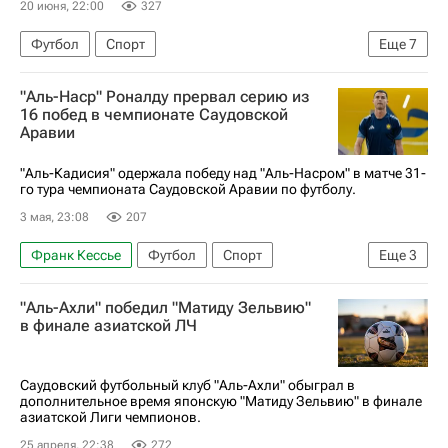
20 июня, 22:00
327
Футбол
Спорт
Еще
7
Международная федерация футбола (ФИФА)
"Аль-Наср" Роналду прервал серию из
ЧМ по футболу 2026
Амад Диалло
16 побед в чемпионате Саудовской
Аравии
Эмерс Фаэ
Яхья Фофана
Ян (Регенсбург)
Манчестер Юнайтед
"Аль-Кадисия" одержала победу над "Аль-Насром" в матче 31-
го тура чемпионата Саудовской Аравии по футболу.
3 мая, 23:08
207
Франк Кессье
Футбол
Спорт
Еще
3
Криштиану Роналду
Жуан Феликс
"Аль-Ахли" победил "Матиду Зельвию"
Аль-Наср
в финале азиатской ЛЧ
Саудовский футбольный клуб "Аль-Ахли" обыграл в
дополнительное время японскую "Матиду Зельвию" в финале
азиатской Лиги чемпионов.
25 апреля, 22:38
272