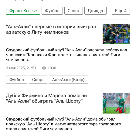
Франк Кессье
Футбол
Спорт
Джидда
Еще
4
Эдуар Менди
Аль-Ахли (Каир)
"Аль-Ахли" впервые в истории выиграл
Лига чемпионов УЕФА 2026-2027
азиатскую Лигу чемпионов
Рияд Марез
Саудовский футбольный клуб "Аль-Ахли" одержал победу над
японским "Кавасаки Фронтале" в финале азиатской Лиги
чемпионов.
3 мая 2025, 21:51
1030
Футбол
Спорт
Аль-Ахли (Каир)
Дубли Фирмино и Мареза помогли
"Аль-Ахли" обыграть "Аль-Шорту"
Саудовский футбольный клуб "Аль-Ахли" дома обыграл
иракскую "Аль-Шорту" в матче четвертого тура группового
этапа азиатской Лиги чемпионов.