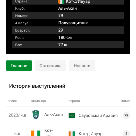
Кот-д'Ивуар
Страна:
Аль-Ахли
Клуб:
79
Номер:
Полузащитник
Амплуа:
29
Возраст:
180 см
Рост:
77 кг
Вес:
Главное
Статистика
Новости
История выступлений
сезон
команда
страна
номер
Аль-Ахли
2023/ н.в.
Саудовская Аравия
79
Кот-
н.в.
Кот-д'Ивуар
8