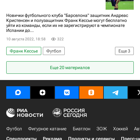
Андреас Кристенсен
Усман Дембеле
Авторы РИА Новости Спорт
Новички футбольного клуба "Барселона" защитник Андреас
Кристенсен и полузащитник Франк Кессье могут бесплатно
уйти из команды, если их не зарегистрируют в чемпионате
Испании до...
10 августа 2022, 18:58
322
Франк Кессье
Футбол
Еще
3
Футбольные трансферы и слухи
Барселона
Еще 20 материалов
Андреас Кристенсен
Футбол
Фигурное катание
Биатлон
ЗОЖ
Хоккей
Ав
Спецпроекты
Реклама
Продукты и сервисы
Пресс-ц