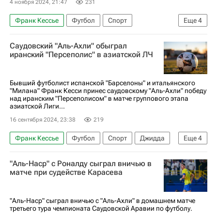
4 ноября 2024, 21:47
231
Франк Кессье
Футбол
Спорт
Еще
4
Роберто Фирмино
Аль-Ахли (Каир)
Саудовский "Аль-Ахли" обыграл
Аль-Васл
Рияд Марез
иранский "Персеполис" в азиатской ЛЧ
Бывший футболист испанской "Барселоны" и итальянского
"Милана" Франк Кесси принес саудовскому "Аль-Ахли" победу
над иранским "Персеполисом" в матче группового этапа
азиатской Лиги...
16 сентября 2024, 23:38
219
Франк Кессье
Футбол
Спорт
Джидда
Еще
4
Рияд Марез
Аль-Ахли (Каир)
Барселона
"Аль-Наср" с Роналду сыграл вничью в
Милан
матче при судействе Карасева
"Аль-Наср" сыграл вничью с "Аль-Ахли" в домашнем матче
третьего тура чемпионата Саудовской Аравии по футболу.