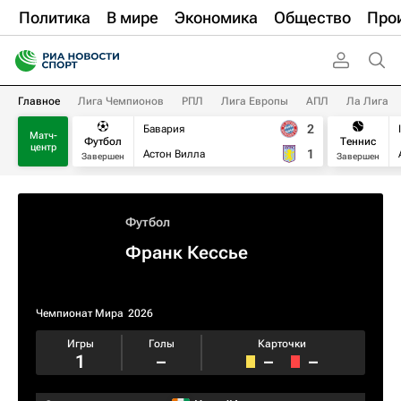
Политика
В мире
Экономика
Общество
Про
Главное
Лига Чемпионов
РПЛ
Лига Европы
АПЛ
Ла Лига
2
Бавария
Матч-
Футбол
Теннис
центр
1
Астон Вилла
Завершен
Завершен
Футбол
Франк Кессье
Чемпионат Мира
2026
Игры
Голы
Карточки
1
–
–
–