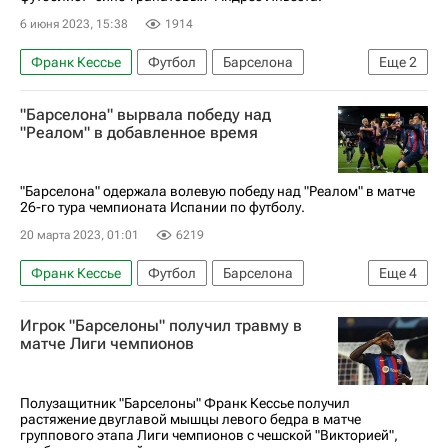
6 июня 2023, 15:38
1914
Франк Кессье
Футбол
Барселона
Еще
2
Андрес Иньеста
Эрик Гарсия
"Барселона" вырвала победу над
"Реалом" в добавленное время
"Барселона" одержала волевую победу над "Реалом" в матче
26-го тура чемпионата Испании по футболу.
20 марта 2023, 01:01
6219
Франк Кессье
Футбол
Барселона
Еще
4
Рональд Араухо
Серхи Роберто
Игрок "Барселоны" получил травму в
Чемпионат Испании по футболу
Реал Мадрид
матче Лиги чемпионов
Полузащитник "Барселоны" Франк Кессье получил
растяжение двуглавой мышцы левого бедра в матче
группового этапа Лиги чемпионов с чешской "Викторией",