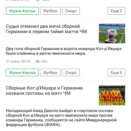
Франк Кессье
Футбол
Спорт
Еще
2
Дениз Ундав
ЧМ по футболу 2026
Судья отменил два мяча сборной
Германии в первом тайме матча ЧМ
Два гола сборной Германии в ворота команды Кот-д'Ивуара
были отменены в матче чемпионата мира.
21 июня, 00:16
563
Франк Кессье
Футбол
Спорт
Еще
5
Германия
Кот-д'Ивуар
Торонто
Сборные Кот-д'Ивуара и Германии
Кай Хаверц
Одилон Коссуну
назвали составы на матч ЧМ
Нападающий Амад Диалло выйдет в стартовом составе
сборной Кот-д'Ивуара на матч чемпионата мира против
команды Германии, сообщается на сайте Международной
федерации футбола (ФИФА).