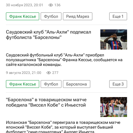
30 ноября 2023, 20:01
136
Франк Кессье
Футбол
Рияд Марез
Еще
1
Сергей Карасев (футбол)
Саудовский клуб "Аль-Ахли" подписал
футболиста "Барселоны"
Саудовский футбольный клуб "Аль-Ахли" приобрел
полузащитника "Барселоны" Франка Кессье, сообщается на
сайте каталонской команды.
9 августа 2023, 21:00
277
Франк Кессье
Футбол
Барселона
Еще
3
Аль-Ахли (Каир)
Трансферы
"Барселона" в товарищеском матче
Трансферы в Ла Лиге (Примере)
победила "Виссел Кобе" с Иньестой
Испанская "Барселона" переиграла в товарищеском матче
японский "Виссел Кобе", за который выступает бывший
футболист "сине-гранатовых" Андрес Иньеста.