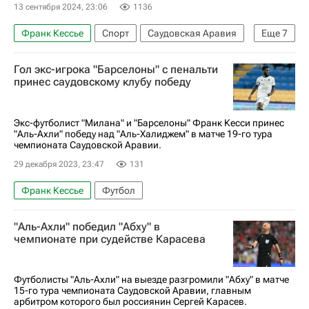
13 сентября 2024, 23:06
1136
Франк Кессье
Спорт
Саудовская Аравия
Еще
7
Хорватия
Криштиану Роналду
Гол экс-игрока "Барселоны" с пенальти
Сергей Карасев (футбол)
Аль-Наср
принес саудовскому клубу победу
Аль-Ахли (Каир)
Российский футбольный союз (РФС)
Футбол
Экс-футболист "Милана" и "Барселоны" Франк Кесси принес
"Аль-Ахли" победу над "Аль-Халиджем" в матче 19-го тура
чемпионата Саудовской Аравии.
29 декабря 2023, 23:47
131
Франк Кессье
Футбол
"Аль-Ахли" победил "Абху" в
чемпионате при судействе Карасева
Футболисты "Аль-Ахли" на выезде разгромили "Абху" в матче
15-го тура чемпионата Саудовской Аравии, главным
арбитром которого был россиянин Сергей Карасев.