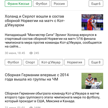
Франк Кессье
Футбол
Россия
Еще
6
Ставрополь
Саудовская Аравия
Холанд и Серлот вошли в состав
Эдуар Менди
Аль-Ахли (Каир)
Краснодар
сборной Норвегии на матч с Кот-
д'Ивуаром
Эдуард Сперцян
Нападающий "Манчестер Сити" Эрлинг Холанд вернулся в
стартовый состав сборной Норвегии на матч 1/16 финала
чемпионата мира против команды Кот-д'Ивуара, сообщается
на сайте...
30 июня, 18:45
245
Футбол
Спорт
Кот-д'Ивуар
Норвегия
Еще
8
Даллас
Сборная Германии впервые с 2014
Международная федерация футбола (ФИФА)
года вышла из группы на ЧМ
ЧМ по футболу 2026
Эрлинг Холанд
Кристофер Айер
Давид Мёллер Вольф
Сборная Германии обыграла команду Кот-д'Ивуара в матче
второго тура группового этапа чемпионата мира по футболу,
Манчестер Сити
Ян (Регенсбург)
который проходит в США, Мексике и Канаде.
21 июня, 01:01
1686