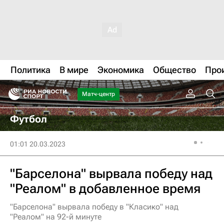
Политика
В мире
Экономика
Общество
Про
Матч-центр
Футбол
01:01 20.03.2023
"Барселона" вырвала победу над
"Реалом" в добавленное время
"Барселона" вырвала победу в "Класико" над
"Реалом" на 92-й минуте