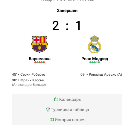
Завершен
2
:
1
Барселона
Реал Мадрид
45‎’‎ •
Серхи Роберто
09‎’‎ •
Рональд Араухо
(А)
90‎’‎ •
Франк Кессье
(
Алехандро Бальде
)
Календарь
Турнирная таблица
История встреч