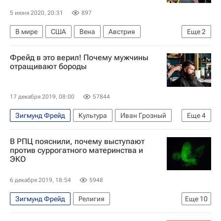
5 июня 2020, 20:31
897
В мире
США
Вена
Австрия
Еще
2
Беспорядки в США из-за убийства афроамериканца
Фрейд в это верил! Почему мужчины
Джордж Флойд
отращивают бороды
17 декабря 2019, 08:00
57844
Зигмунд Фрейд
Культура
Иван Грозный
Еще
4
Карл Маркс
Стиль жизни
В РПЦ пояснили, почему выступают
Александр Македонский
Петр I
против суррогатного материнства и
ЭКО
6 декабря 2019, 18:54
5948
Зигмунд Фрейд
Религия
Еще
10
Русская православная церковь
Общество