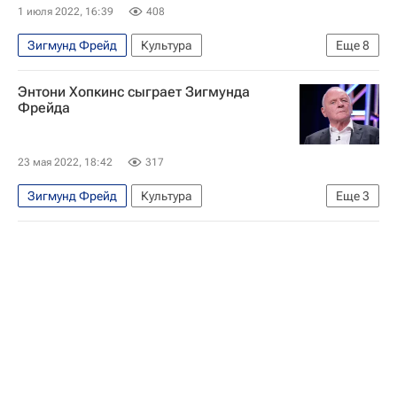
1 июля 2022, 16:39
408
Зигмунд Фрейд
Культура
Еще
8
Новости культуры
Искусство
Энтони Хопкинс сыграет Зигмунда
Фрэнсис Бэкон
Люсьен Фрейд
Фрейда
Знаменитости
Аукцион
Sotheby's
Культура
23 мая 2022, 18:42
317
Зигмунд Фрейд
Культура
Еще
3
Новости культуры
Энтони Хопкинс
Кино