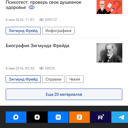
Психотест: проверь свое душевное
Демография
Москва
Дмитрий Киселев
здоровье
Татьяна Голикова
6 мая 2016, 11:07
309172
Аналитика - Религия и мировоззрение
Зигмунд Фрейд
Инфографика
Биотехнологии и вера
Россия
Религия
Биография Зигмунда Фрейда
6 мая 2016, 03:32
39235
Зигмунд Фрейд
Справки
Чехия
Еще
20
материалов