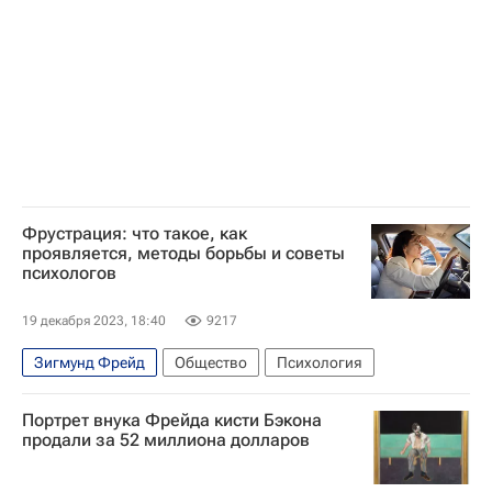
Коррупция
преступления
будущее
Литература
Cyberpunk 2077
Компьютерные игры
Компьютеры
Книги
книги
Технологии
Санкт-Петербургский государственный университет
Карл Маркс
Чарльз Дарвин
Фрустрация: что такое, как
проявляется, методы борьбы и советы
психологов
19 декабря 2023, 18:40
9217
Зигмунд Фрейд
Общество
Психология
Портрет внука Фрейда кисти Бэкона
продали за 52 миллиона долларов