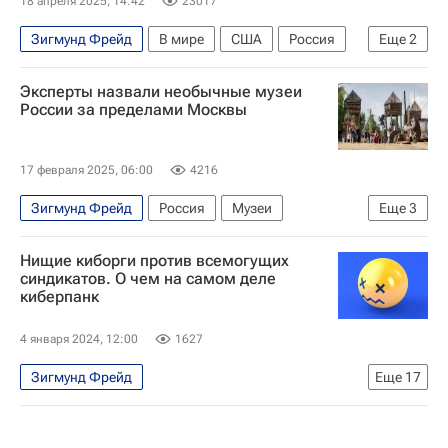
18 апреля 2025, 14:42
23017
Зигмунд Фрейд
В мире
США
Россия
Еще
2
Китай
Ансар Алла
Эксперты назвали необычные музеи
России за пределами Москвы
17 февраля 2025, 06:00
4216
Зигмунд Фрейд
Россия
Музеи
Еще
3
Санкт-Петербург
Новосибирская ГЭС
Нищие киборги против всемогущих
Мультимедиа – РИА Недвижимость
синдикатов. О чем на самом деле
киберпанк
4 января 2024, 12:00
1627
Зигмунд Фрейд
Еще
17
Мы все умрём. Но это не точно
Подкаст
Кибератаки
Искусственный интеллект (ИИ)