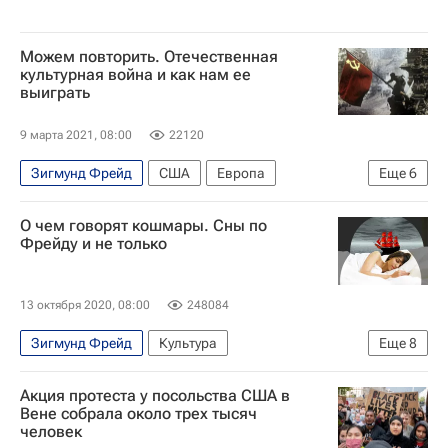
Можем повторить. Отечественная
культурная война и как нам ее
выиграть
9 марта 2021, 08:00
22120
Зигмунд Фрейд
США
Европа
Еще
6
Александр Невзоров*
Йозеф Геббельс
О чем говорят кошмары. Сны по
ГУЛаг
Латинская Америка
Фрейду и не только
Алексей Навальный*
Аналитика
13 октября 2020, 08:00
248084
Зигмунд Фрейд
Культура
Еще
8
Кристофер Нолан
Дженнифер Лопес
Акция протеста у посольства США в
Том Круз
Психология
что посмотреть
Вене собрала около трех тысяч
человек
фильмы 2020
лучшие фильмы
Кино