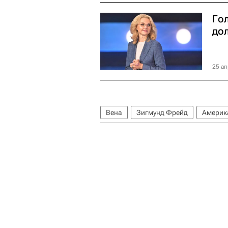
Го
дол
25 ап
Вена
Зигмунд Фрейд
Америк