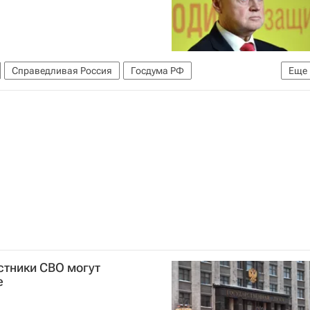
Справедливая Россия
Госдума РФ
Еще
астники СВО могут
е