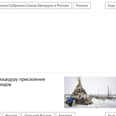
ское Собрание Союза Беларуси и России
Россия
Еще
роцедуру присвоения
родов
Россия
Дальний Восток
Арктика
Еще