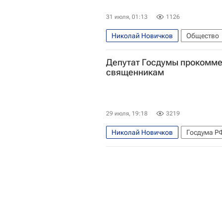
31 июля, 01:13
1126
Николай Новичков
Общество
Депутат Госдумы прокомме
священникам
29 июля, 19:18
3219
Николай Новичков
Госдума Р
Русская православная церковь