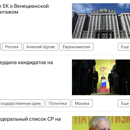
 ЕК о Венецианской
антажом
Россия
Алексей Щусев
Еврокомиссия
Еще
ссия
Венецианская биеннале
ердила кандидатов на
Государственную думу
Политика
Москва
Еще
Луганская Народная Республика
деральный список СР на
нанских
Госдума РФ
Справедливая Россия