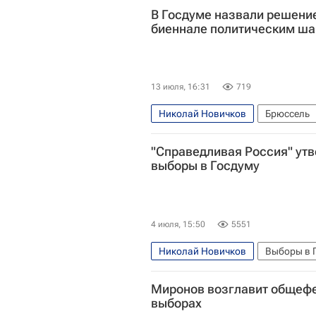
В Госдуме назвали решение
биеннале политическим ш
13 июля, 16:31
719
Николай Новичков
Брюссель
Госдума РФ
Справедливая Ро
"Справедливая Россия" утв
выборы в Госдуму
4 июля, 15:50
5551
Николай Новичков
Выборы в 
Донецкая Народная Республика
Миронов возглавит общефе
Александр Терентьев
Игорь А
выборах