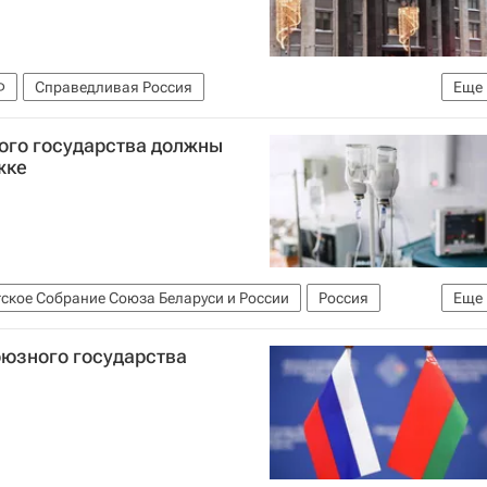
Ф
Справедливая Россия
Еще
й защиты РФ (Минтруд России)
ого государства должны
жке
ское Собрание Союза Беларуси и России
Россия
Еще
оюзного государства