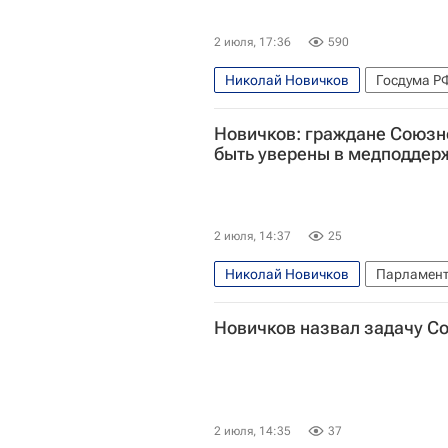
2 июля, 17:36
590
Николай Новичков
Госдума Р
Министерство труда и социально
Новичков: граждане Союзн
быть уверены в медподдер
2 июля, 14:37
25
Николай Новичков
Парламент
Белоруссия
Новичков назвал задачу С
2 июля, 14:35
37