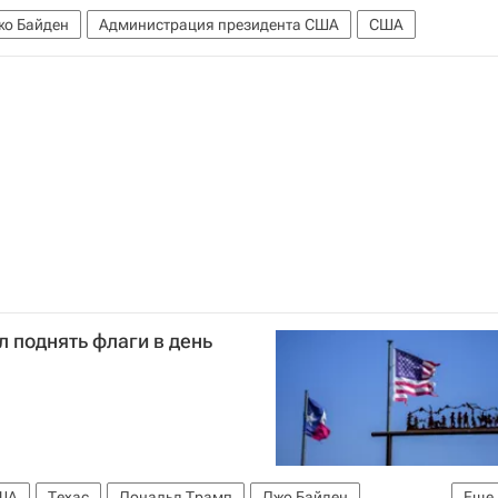
жо Байден
Администрация президента США
США
л поднять флаги в день
ША
Техас
Дональд Трамп
Джо Байден
Еще