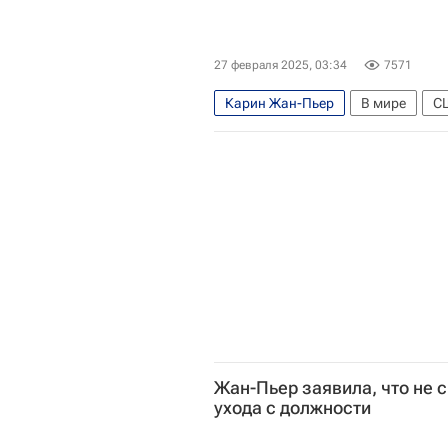
27 февраля 2025, 03:34
7571
Карин Жан-Пьер
В мире
С
Джо Байден
Введение Трампо
Жан-Пьер заявила, что не 
ухода с должности