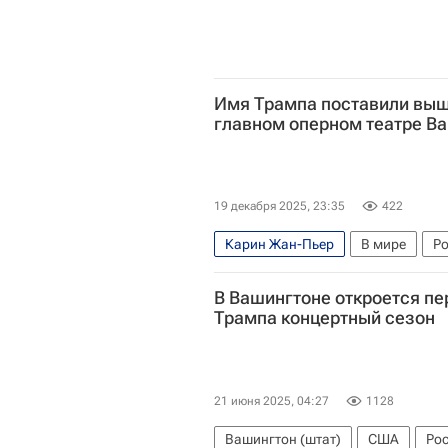
Имя Трампа поставили выш
главном оперном театре В
19 декабря 2025, 23:35
422
Карин Жан-Пьер
В мире
Р
Дональд Трамп
В Вашингтоне откроется п
Трампа концертный сезон
21 июня 2025, 04:27
1128
Вашингтон (штат)
США
Ро