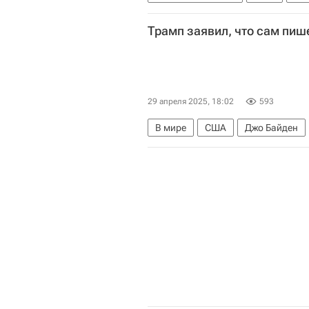
Джон Кеннеди (политик)
В ми
Трамп заявил, что сам пиш
29 апреля 2025, 18:02
593
В мире
США
Джо Байден