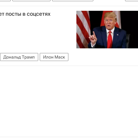
ре
ет посты в соцсетях
Дональд Трамп
Илон Маск