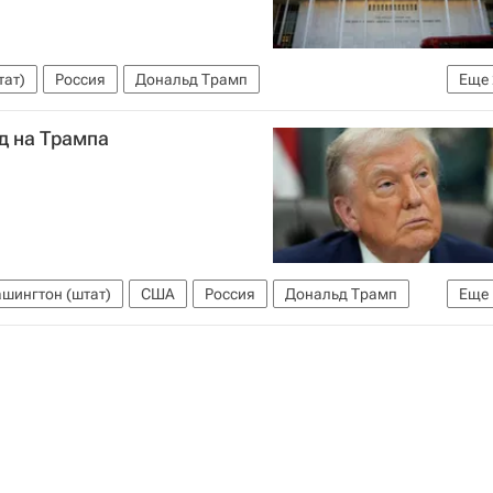
тат)
Россия
Дональд Трамп
Еще
лин Левитт
д на Трампа
шингтон (штат)
США
Россия
Дональд Трамп
Еще