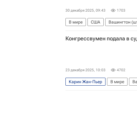
30 декабря 2025, 09:43
1703
В мире
США
Вашингтон (ш
Джон Кеннеди (политик)
Каро
Конгрессвумен подала в су
23 декабря 2025, 10:03
4702
Карин Жан-Пьер
В мире
Ва
Каролин Левитт