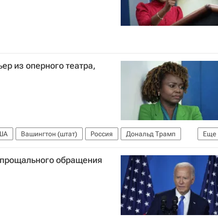
ер из оперного театра,
ША
Вашингтон (штат)
Россия
Дональд Трамп
Еще
 прощального обращения