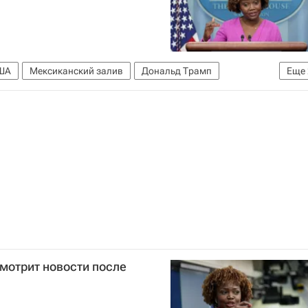
ША
Мексиканский залив
Дональд Трамп
Еще
м пошлин на импорт
смотрит новости после