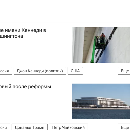
е имени Кеннеди в
ашингтона
оссия
Джон Кеннеди (политик)
США
Еще
ервый после реформы
ссия
Дональд Трамп
Петр Чайковский
Еще