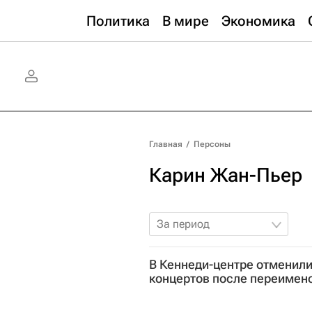
Политика
В мире
Экономика
Главная
/
Персоны
Карин Жан-Пьер
За период
В Кеннеди-центре отменили
концертов после переимен