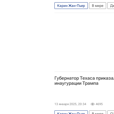
Карин Жан-Пьер
В мире
Д
Губернатор Техаса приказа
инаугурации Трампа
13 января 2025, 20:34
4695
Карин Жан-Пьер
В мире
С