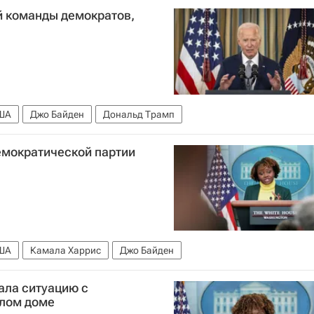
й команды демократов,
ША
Джо Байден
Дональд Трамп
емократической партии
ША
Камала Харрис
Джо Байден
ла ситуацию с
елом доме