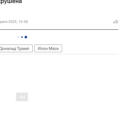
крушена
реля 2025, 15:58
Дональд Трамп
Илон Маск