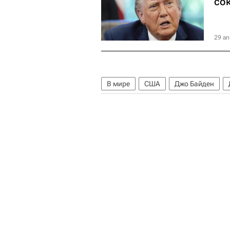
со
29 ап
В мире
США
Джо Байден