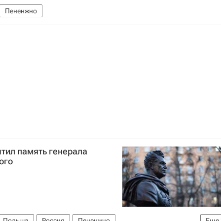
Пененжно
тил память генерала
ого
Польша
Россия
Пененжно
Еще