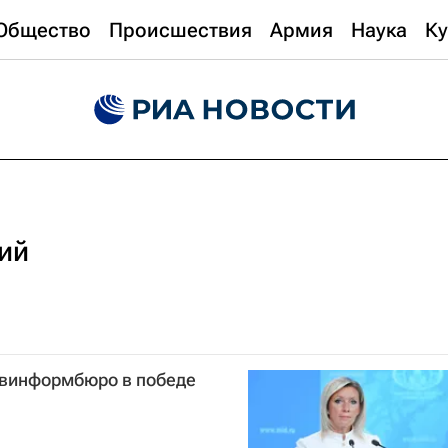
Общество
Происшествия
Армия
Наука
Ку
ий
овинформбюро в победе