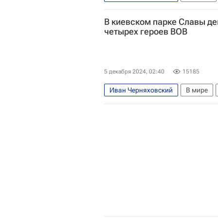
Константин Рокоссовский
НА
В киевском парке Славы д
четырех героев ВОВ
5 декабря 2024, 02:40
15185
Иван Черняховский
В мире
Сергей Лавров