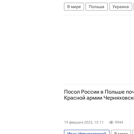
В мире
Польша
Украина
Посол России в Польше поч
Красной армии Черняховск
19 февраля 2023, 15:11
9944
Иван Черняховский
В мире