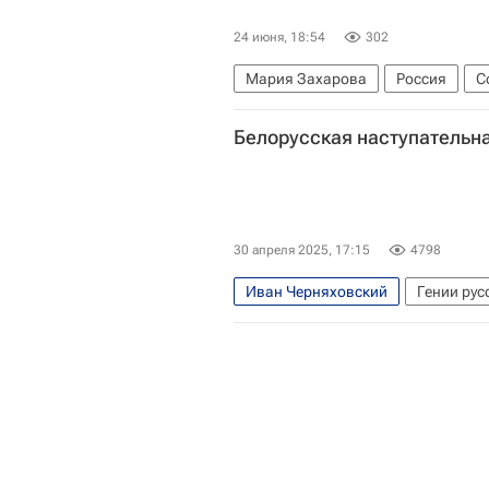
24 июня, 18:54
302
Мария Захарова
Россия
С
Агентство печати "Новости"
Ве
Белорусская наступательна
30 апреля 2025, 17:15
4798
Иван Черняховский
Гении рус
Константин Рокоссовский
Гео