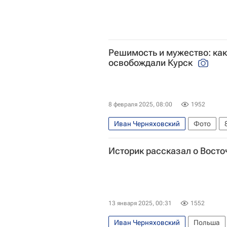
Решимость и мужество: как
освобождали Курск
8 февраля 2025, 08:00
1952
Иван Черняховский
Фото
Великая Отечественная война (19
Историк рассказал о Вост
80-летие Победы в Великой Отече
Германия
Курская область
13 января 2025, 00:31
1552
Иван Черняховский
Польша