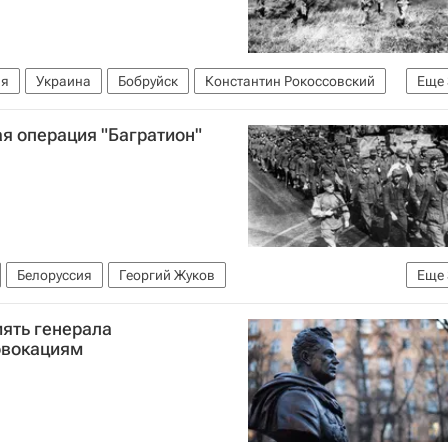
ия
Украина
Бобруйск
Константин Рокоссовский
Еще
 общество (РВИО)
РКК "Энергия"
Безопасность
я операция "Багратион"
Белоруссия
Георгий Жуков
Еще
ьша
Варшава
ять генерала
овокациям