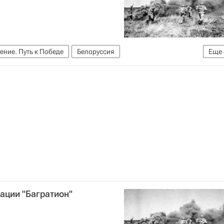
ние. Путь к Победе
Белоруссия
Еще
онстантин Рокоссовский
41-1945)
Социальный навигатор
ации "Багратион"