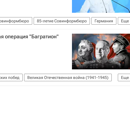
овинформбюро
85-летие Совинформбюро
Германия
Еще
ликая Отечественная война (1941-1945)
я операция "Багратион"
ских побед
Великая Отечественная война (1941-1945)
Еще
ргий Жуков
история