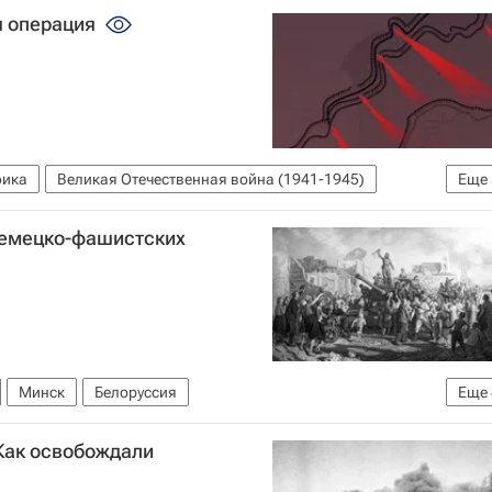
я операция
фика
Великая Отечественная война (1941-1945)
Еще
Литва
Германия
немецко-фашистских
Минск
Белоруссия
Еще
41-1945)
Польша
Константин Рокоссовский
Как освобождали
5)