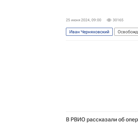
25 июня 2024, 09:00
30165
Иван Черняховский
Освобожде
Иосиф Сталин (Джугашвили)
К
Великая Отечественная война (19
В РВИО рассказали об опер