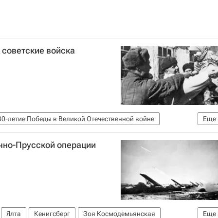
 советские войска
80-летие Победы в Великой Отечественной войне
Еще
41-1945)
очно-Прусской операции
ственной войне
история
СССР
Курск
Освобождение. Путь к Победе
Ялта
Кенигсберг
Зоя Космодемьянская
Еще