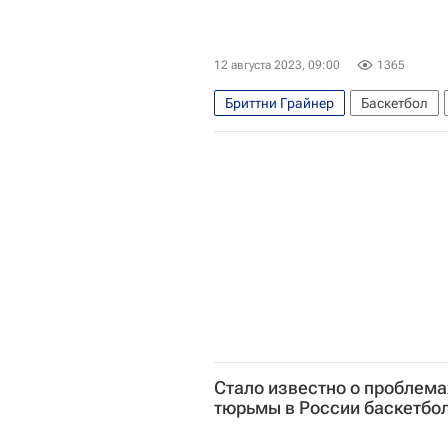
12 августа 2023, 09:00
1365
Бриттни Грайнер
Баскетбол
УГМК
Фенербахче
Лос-Анд
Интервью РИА Спорт
Стало известно о проблем
тюрьмы в России баскетбо