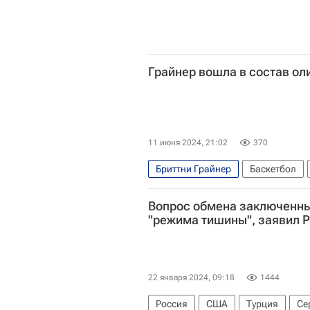
Грайнер вошла в состав о
11 июня 2024, 21:02
370
Бриттни Грайнер
Баскетбол
Международная федерация баске
Вопрос обмена заключенны
"режима тишины", заявил 
22 января 2024, 09:18
1444
Россия
США
Турция
Се