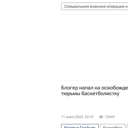
Специальная военная операция н
Карин Жан-Пьер
Тревор Рид
Блогер напал на освобожд
тюрьмы баскетболистку
11 июня 2023, 20:47
12049
Бриттни Грайнер
Баскетбол