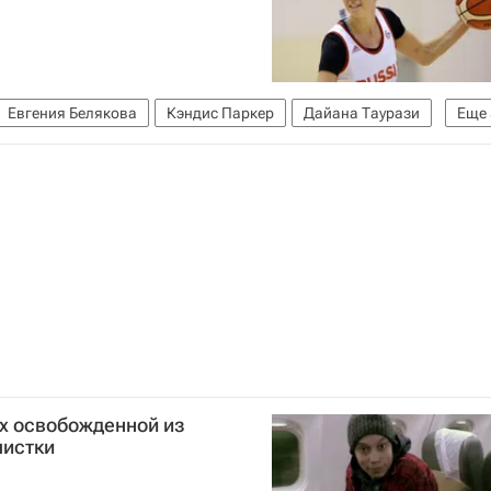
Евгения Белякова
Кэндис Паркер
Дайана Таурази
Еще
желес Спаркс
Авторы РИА Новости Спорт
ах освобожденной из
листки