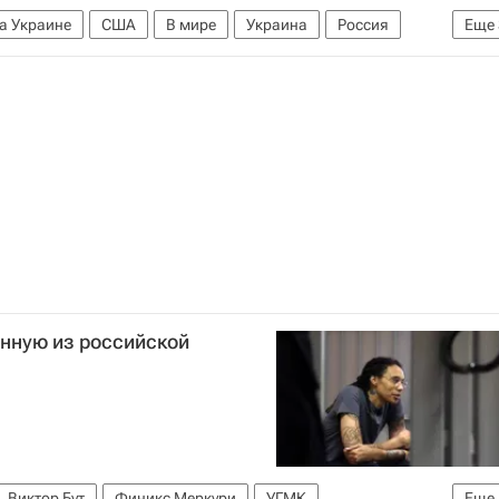
а Украине
США
В мире
Украина
Россия
Еще
Виктор Бут
енную из российской
Виктор Бут
Финикс Меркури
УГМК
Еще