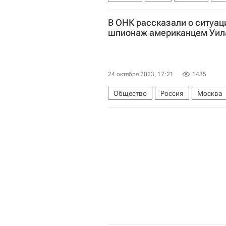
В мире
В ОНК рассказали о ситуац
шпионаж американцем Уи
24 октября 2023, 17:21
1435
Общество
Россия
Москва
Константин Ярошенко
Федерал