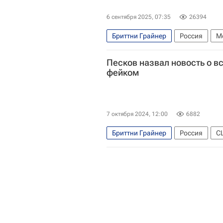
6 сентября 2025, 07:35
26394
Бриттни Грайнер
Россия
М
Аглая Тарасова
Александра Б
Песков назвал новость о вс
фейком
7 октября 2024, 12:00
6882
Бриттни Грайнер
Россия
С
Дмитрий Песков
ЛДПР