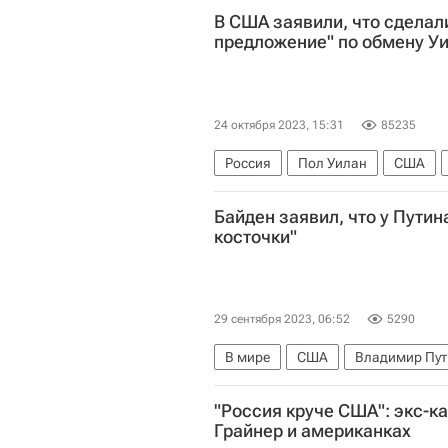
В США заявили, что сделал
предложение" по обмену У
24 октября 2023, 15:31
85235
Россия
Пол Уилан
США
Константин Ярошенко
Федерал
Байден заявил, что у Путин
косточки"
29 сентября 2023, 06:52
5290
В мире
США
Владимир Пут
"Россия круче США": экс-к
Грайнер и американках