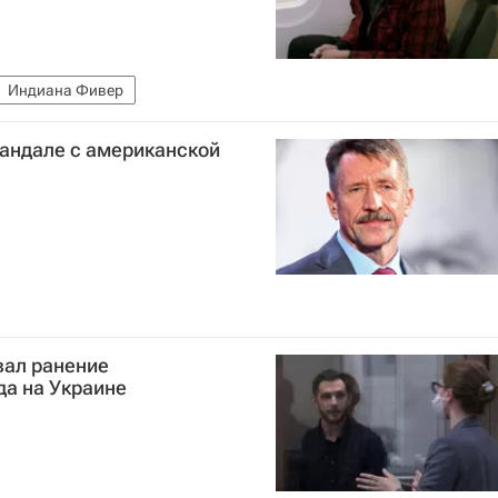
Индиана Фивер
кандале с американской
вал ранение
да на Украине