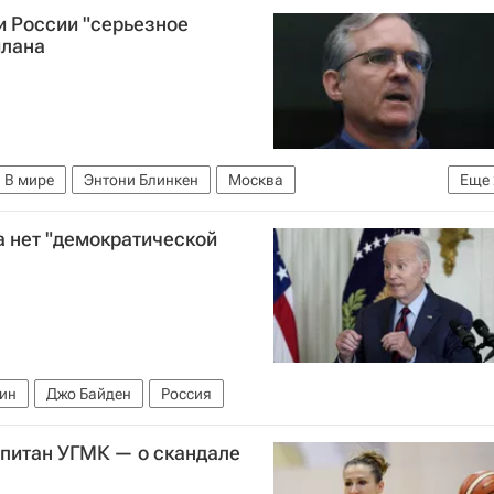
и России "серьезное
илана
В мире
Энтони Блинкен
Москва
Еще
ьная служба безопасности РФ (ФСБ России)
а нет "демократической
ин
Джо Байден
Россия
апитан УГМК — о скандале