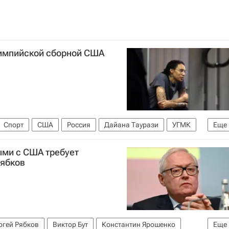
лимпийской сборной США
Спорт
США
Россия
Дайана Таурази
УГМК
Еще
тбола
ми с США требует
Рябков
ргей Рябков
Виктор Бут
Константин Ярошенко
Еще