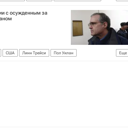
ии с осужденным за
ланом
США
Линн Трейси
Пол Уилан
Еще
ьная служба безопасности РФ (ФСБ России)