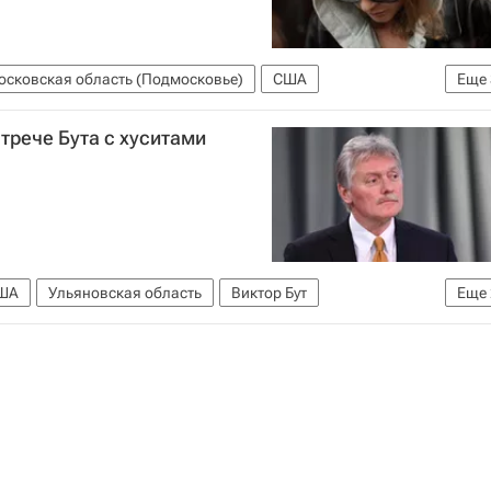
осковская область (Подмосковье)
США
Еще
ойкова
Домодедово (аэропорт)
трече Бута с хуситами
ША
Ульяновская область
Виктор Бут
Еще