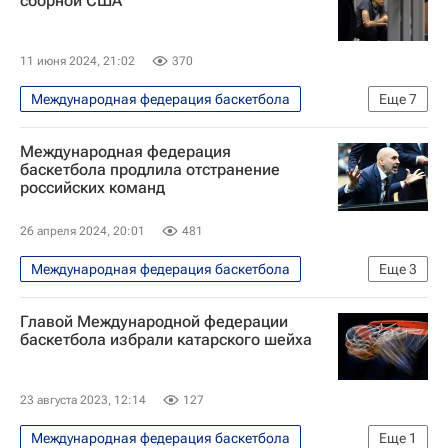
сборной США
11 июня 2024, 21:02
370
Международная федерация баскетбола
Еще
7
Баскетбол
Спорт
США
Международная федерация
Россия
Бриттни Грайнер
баскетбола продлила отстранение
российских команд
Дайана Таурази
УГМК
26 апреля 2024, 20:01
481
Международная федерация баскетбола
Еще
3
Баскетбол
Главой Международной федерации
Мужская сборная России по баскетболу
баскетбола избрали катарского шейха
Женская сборная России по баскетболу
23 августа 2023, 12:14
127
Международная федерация баскетбола
Еще
1