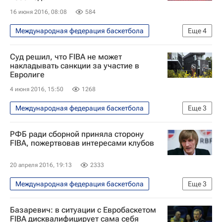
16 июня 2016, 08:08
584
Международная федерация баскетбола
Еще
4
Спорт
Китай
Ван Цзяньлинь
Суд решил, что FIBA не может
Dalian Wanda Group
накладывать санкции за участие в
Евролиге
4 июня 2016, 15:50
1268
Международная федерация баскетбола
Еще
3
Спорт
Европа
FIBA Europe
РФБ ради сборной приняла сторону
FIBA, пожертвовав интересами клубов
20 апреля 2016, 19:13
2333
Международная федерация баскетбола
Еще
3
Спорт
Россия
Базаревич: в ситуации с Евробаскетом
Российская федерация баскетбола (РФБ)
FIBA дисквалифицирует сама себя