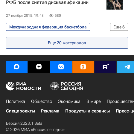
РФБ после снятия дисквалификации
27 ноября 2015, 19:48
580
Международная федерация баскетбола
Еще
6
Спорт
Весь мир
Европа
Еще
20
материалов
Патрик Бауманн
Россия
Российская федерация баскетбола (РФБ)
Политика
Общество
Экономика
В мире
Происшеств
Спецпроекты
Реклама
Продукты и сервисы
Пресс-ц
Версия 2023.1 Beta
© 2026 МИА «Россия сегодня»