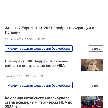
Женский Евробаскет-2021 пройдет во Франции и
Испании
15 июля 2019, 13:56
82
Международная федерация баскетбола
Еще
2
Баскетбол
FIBA
Президент РФБ Андрей Кириленко
избран в центральное бюро FIBA
3 мая 2017, 19:12
819
Международная федерация баскетбола
Еще
4
Спорт
Андрей Кириленко
Россия
Компания китайского миллиардера
Российская федерация баскетбола (РФБ)
стала всемирным партнером FIBA до
2033 года