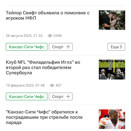
Тейлор Свифт объявила о помолвке с
игроком НФЛ
26 августа 2025, 21:32
3348
Канзас-Сити Чифс
Спорт
Еще
3
Тейлор Свифт (певица)
Клуб NFL "Филадельфия Иглз" во
Национальная футбольная лига (НФЛ)
второй раз стал победителем
Супербоула
Американский футбол
10 февраля 2025, 07:48
407
Канзас-Сити Чифс
Спорт
"Канзас-Сити Чифс" обратился к
пострадавшим при стрельбе после
парада