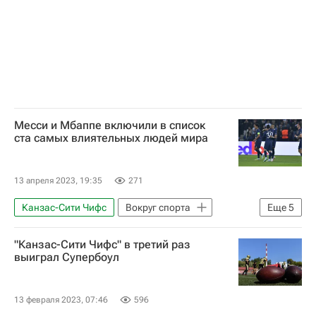
Месси и Мбаппе включили в список
ста самых влиятельных людей мира
13 апреля 2023, 19:35
271
Канзас-Сити Чифс
Вокруг спорта
Еще
5
Пари Сен-Жермен (ПСЖ)
"Канзас-Сити Чифс" в третий раз
Килиан Мбаппе
Бриттни Грайнер
выиграл Супербоул
Лионель Месси
Женская теннисная ассоциация (WTA)
13 февраля 2023, 07:46
596