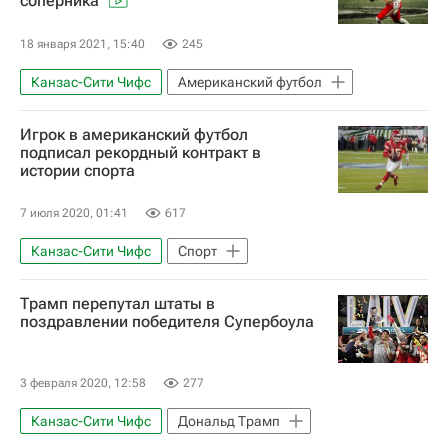
соперника
Рекорды
блины
Вакцинация
Киев
Индонезия
Берлин (город)
18 января 2021, 15:40
245
Токио
Таиланд
Прага
Канзас-Сити Чифс
Американский футбол
Перу
Республика Татарстан (Татарстан)
Игрок в американский футбол
подписал рекордный контракт в
Греция
Лондон
Флорида
истории спорта
Бангкок
Иерусалим
Луизиана
7 июля 2020, 01:41
617
Германия
Непал
Канзас-Сити Чифс
Спорт
Венецианский карнавал
Сектор Газа
Букингемский дворец
Протесты
Трамп перепутал штаты в
Собаки
Капитолий
Вашингтон
поздравлении победителя Супербоула
Софья Шевченко
Игорь Еременко
Коронавирус COVID-19
3 февраля 2020, 12:58
277
Канзас-Сити Чифс
Дональд Трамп