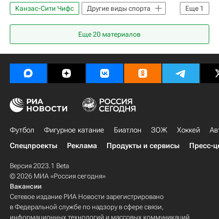
Канзас-Сити Чифс
Другие виды спорта
Еще
1
Национальная футбольная лига (НФЛ)
Еще
20
материалов
Футбол
Фигурное катание
Биатлон
ЗОЖ
Хоккей
Ав
Спецпроекты
Реклама
Продукты и сервисы
Пресс-ц
Версия 2023.1 Beta
© 2026 МИА «Россия сегодня»
Вакансии
Сетевое издание РИА Новости зарегистрировано
в Федеральной службе по надзору в сфере связи,
информационных технологий и массовых коммуникаций