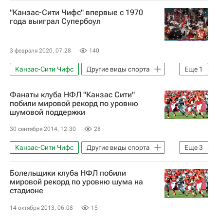
"Канзас-Сити Чифс" впервые с 1970
года выиграл Супербоул
3 февраля 2020, 07:28
140
Канзас-Сити Чифс
Другие виды спорта
Еще
1
Национальная футбольная лига (НФЛ)
Фанаты клуба НФЛ "Канзас Сити"
побили мировой рекорд по уровню
шумовой поддержки
30 сентября 2014, 12:30
28
Канзас-Сити Чифс
Другие виды спорта
Еще
3
Футбол
Спорт
Болельщики клуба НФЛ побили
Национальная футбольная лига (НФЛ)
мировой рекорд по уровню шума на
стадионе
14 октября 2013, 06:08
15