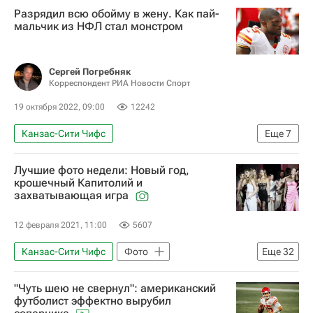
Разрядил всю обойму в жену. Как пай-
мальчик из НФЛ стал монстром
Сергей Погребняк
Корреспондент РИА Новости Спорт
19 октября 2022, 09:00
12242
Канзас-Сити Чифс
Еще
7
Национальная футбольная лига (НФЛ)
Лучшие фото недели: Новый год,
Происшествия
Криминал
крошечный Капитолий и
захватывающая игра
Вокруг спорта
Материалы РИА Спорт
Авторы РИА Новости Спорт
12 февраля 2021, 11:00
5607
Американский футбол
Канзас-Сити Чифс
Фото
Еще
32
Фигурное катание
"Чуть шею не свернул": американский
Китайский Новый год
мода
футболист эффектно вырубил