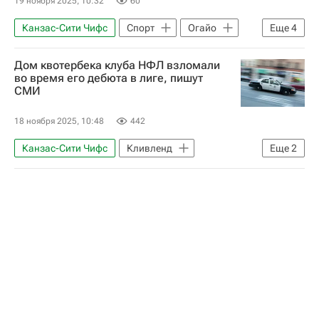
19 ноября 2025, 10:32
60
Канзас-Сити Чифс
Спорт
Огайо
Еще
4
Лука Дончич
США
ограбление
Дом квотербека клуба НФЛ взломали
Вокруг спорта
во время его дебюта в лиге, пишут
СМИ
18 ноября 2025, 10:48
442
Канзас-Сити Чифс
Кливленд
Еще
2
Вокруг спорта
Национальная футбольная лига (НФЛ)