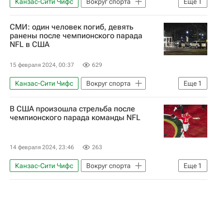
Канзас-Сити Чифс
Вокруг спорта
Еще
1
Происшествия
СМИ: один человек погиб, девять
ранены после чемпионского парада
NFL в США
15 февраля 2024, 00:37
629
Канзас-Сити Чифс
Вокруг спорта
Еще
1
Происшествия
В США произошла стрельба после
чемпионского парада команды NFL
14 февраля 2024, 23:46
263
Канзас-Сити Чифс
Вокруг спорта
Еще
1
Происшествия