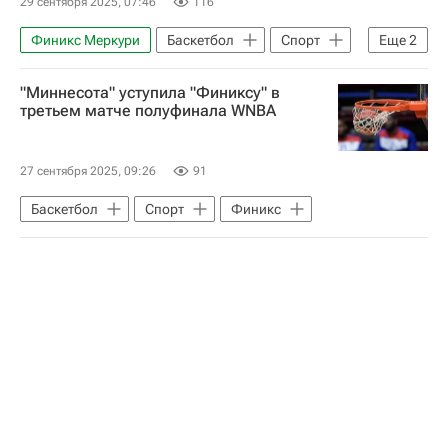
29 сентября 2025, 07:46
116
Финикс Меркури
Баскетбол
Спорт
Еще
2
Миннесота Линкс
Индиана Фивер
"Миннесота" уступила "Финиксу" в
третьем матче полуфинала WNBA
27 сентября 2025, 09:26
91
Баскетбол
Спорт
Финикс