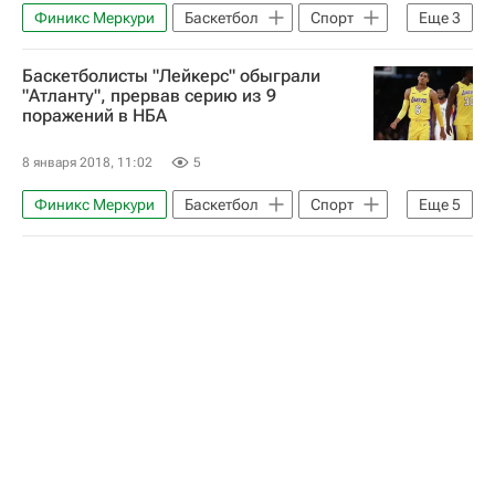
Финикс Меркури
Баскетбол
Спорт
Еще
3
Россия (ж)
Лос-Анджелес Спаркс
Баскетболисты "Лейкерс" обыграли
Мария Вадеева
"Атланту", прервав серию из 9
поражений в НБА
8 января 2018, 11:02
5
Финикс Меркури
Баскетбол
Спорт
Еще
5
НБА
Портленд Трэйл Блэйзерс
Нью-Йорк Никс
Атланта Хокс
Лос-Анджелес Лейкерс