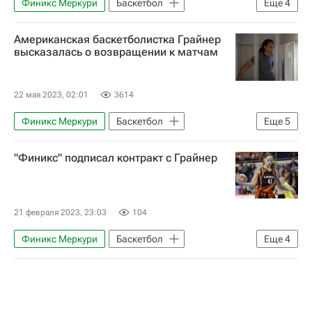
Финикс Меркури
Баскетбол
Еще
4
Бриттни Грайнер
Виктор Бут
Американская баскетболистка Грайнер
УГМК
Вокруг спорта
высказалась о возвращении к матчам
22 мая 2023, 02:01
3614
Финикс Меркури
Баскетбол
Еще
5
Вокруг спорта
Бриттни Грайнер
"Финикс" подписал контракт с Грайнер
Виктор Бут
Лос-Анджелес Спаркс
УГМК
21 февраля 2023, 23:03
104
Финикс Меркури
Баскетбол
Еще
4
Бриттни Грайнер
Спорт
УГМК
Трансферы