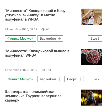
"Миннесота" Клюндиковой и Косу
уступила "Финиксу" в матче
полуфинала WNBA
24 сентября 2025, 08:09
60
Финикс Меркури
Баскетбол
Еще
3
Миннеаполис
Миннесота Линкс
"Миннесота" Клюндиковой вышла в
Спорт
полуфинал WNBA
18 сентября 2025, 08:39
164
Финикс Меркури
Баскетбол
Спорт
Еще
2
Миннесота Линкс
Мария Вадеева
Шестикратная олимпийская
чемпионка Таурази завершила
карьеру