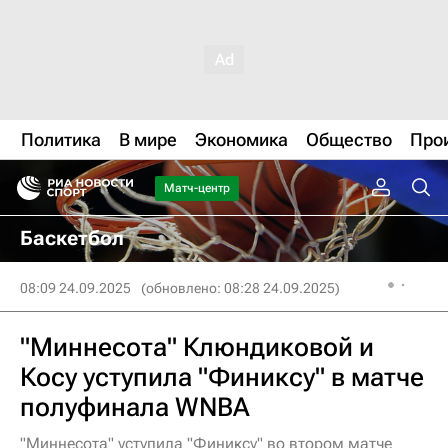
Политика
В мире
Экономика
Общество
Про
Матч-центр
Баскетбол
08:09 24.09.2025
(обновлено: 08:28 24.09.2025)
"Миннесота" Клюндиковой и
Косу уступила "Финиксу" в матче
полуфинала WNBA
"Миннесота" уступила "Финиксу" во втором матче