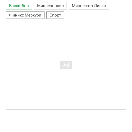
Баскетбол
Миннеаполис
Миннесота Линкс
Финикс Меркури
Спорт