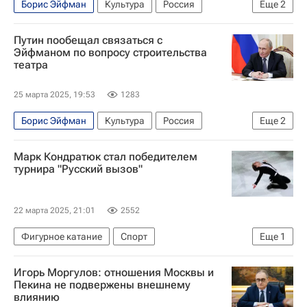
Борис Эйфман
Культура
Россия
Еще
2
Москва
Владимир Путин
Путин пообещал связаться с
Эйфманом по вопросу строительства
театра
25 марта 2025, 19:53
1283
Борис Эйфман
Культура
Россия
Еще
2
Санкт-Петербург
Владимир Путин
Марк Кондратюк стал победителем
турнира "Русский вызов"
22 марта 2025, 21:01
2552
Фигурное катание
Спорт
Еще
1
Марк Кондратюк
Игорь Моргулов: отношения Москвы и
Пекина не подвержены внешнему
влиянию