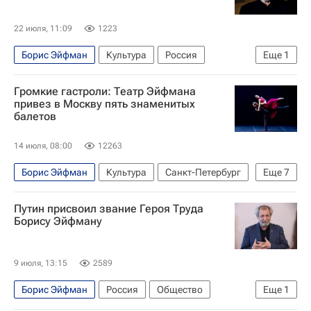
22 июля, 11:09
1223
Борис Эйфман
Культура
Россия
Еще
1
Владимир Путин
Громкие гастроли: Театр Эйфмана
привез в Москву пять знаменитых
балетов
14 июля, 08:00
12263
Борис Эйфман
Культура
Санкт-Петербург
Еще
7
Балет
Путин присвоил звание Героя Труда
Музыкальный театр имени К. С. Станиславского и В. И. Немировича-Данченко
Борису Эйфману
гастроли
Новости культуры
Культура
Культура-Важное
Афиша - Культура
9 июля, 13:15
2589
Борис Эйфман
Россия
Общество
Еще
1