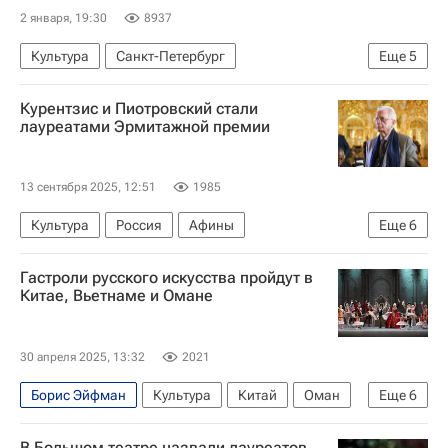
2 января, 19:30
8937
Культура
Санкт-Петербург
Еще
5
Александр Беглов
Курентзис и Пиотровский стали
Владимир Высоцкий (автор песен)
лауреатами Эрмитажной премии
Сергей Параджанов
Дом кино
ВГИК
13 сентября 2025, 12:51
1985
Культура
Россия
Афины
Еще
6
Михаил Пиотровский
Татьяна Голикова
Гастроли русского искусства пройдут в
Теодор Курентзис
Государственный Эрмитаж
Китае, Вьетнаме и Омане
Мариинский театр
Михайловский театр
30 апреля 2025, 13:32
2021
Борис Эйфман
Культура
Китай
Оман
Еще
6
Вьетнам
Петр Чайковский
Илья Репин
В Большом театре назвали лауреатов