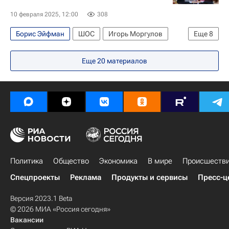
10 февраля 2025, 12:00
308
Борис Эйфман
ШОС
Игорь Моргулов
Еще
8
БРИКС
СНГ
Владимир Путин
Ухань
Еще
20
материалов
Россия
Китай
Интервью
Интервью - Авторы
Политика
Общество
Экономика
В мире
Происшеств
Спецпроекты
Реклама
Продукты и сервисы
Пресс-ц
Версия 2023.1 Beta
© 2026 МИА «Россия сегодня»
Вакансии