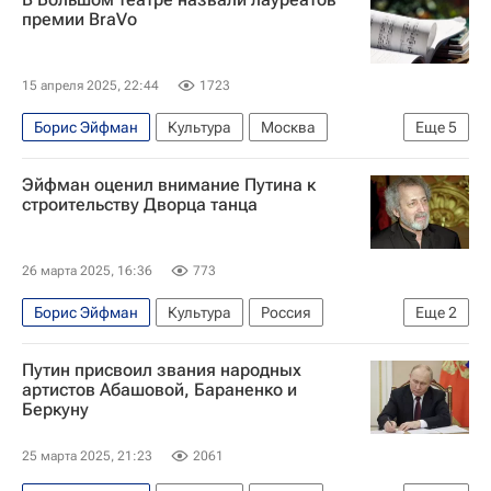
Большой театр
Третьяковская галерея
премии BraVo
Общество
15 апреля 2025, 22:44
1723
Борис Эйфман
Культура
Москва
Еще
5
Игорь Морозов
Валерий Гергиев
Эйфман оценил внимание Путина к
Большой театр
Мариинский театр
Россия
строительству Дворца танца
26 марта 2025, 16:36
773
Борис Эйфман
Культура
Россия
Еще
2
Санкт-Петербург
Владимир Путин
Путин присвоил звания народных
артистов Абашовой, Бараненко и
Беркуну
25 марта 2025, 21:23
2061