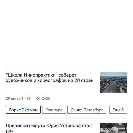
Владимир Путин
"Школа Иннопрактики" соберет
художников и хореографов из 20 стран
29 июня, 14:33
2430
Борис Эйфман
Культура
Санкт-Петербург
Еще
5
Нигерия
Китай
Наталия Попова
Причиной смерти Юрия Устинова стал
Иннопрактика
Газпром
рак