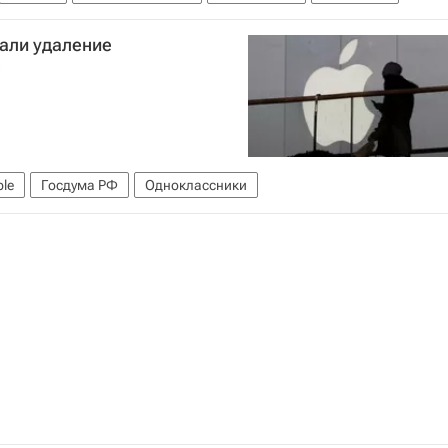
али удаление
e
le
Госдума РФ
Одноклассники