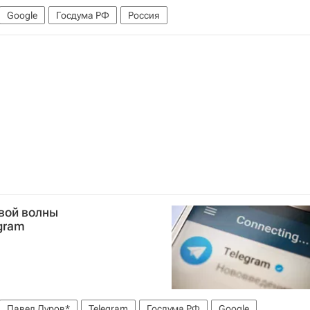
Google
Госдума РФ
Россия
вой волны
gram
Павел Дуров*
Telegram
Госдума РФ
Google