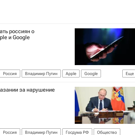
ать россиян о
le и Google
Россия
Владимир Путин
Apple
Google
Еще
казании за нарушение
Россия
Владимир Путин
Госдума РФ
Общество