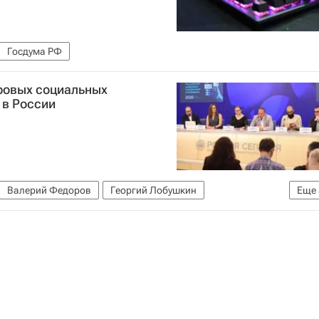
Госдума РФ
ровых социальных
в России
Валерий Федоров
Георгий Лобушкин
Еще
онтакте