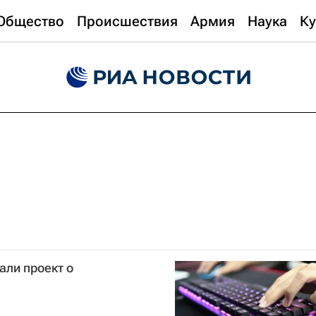
Общество
Происшествия
Армия
Наука
Ку
али проект о