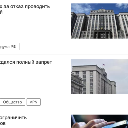
х за отказ проводить
й
сдума РФ
ждался полный запрет
Общество
VPN
ограничить
сов