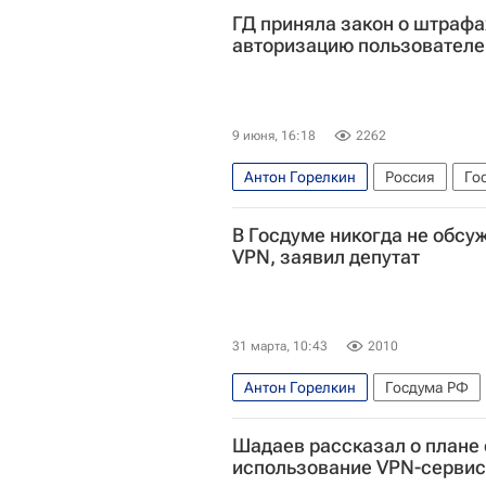
ГД приняла закон о штрафа
авторизацию пользователе
9 июня, 16:18
2262
Антон Горелкин
Россия
Го
В Госдуме никогда не обсу
VPN, заявил депутат
31 марта, 10:43
2010
Антон Горелкин
Госдума РФ
Шадаев рассказал о плане 
использование VPN-серви