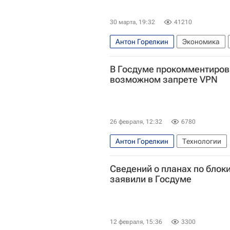
30 марта, 19:32
41210
Антон Горелкин
Экономика
Госдума РФ
Технологии
Ин
В Госдуме прокомментиров
возможном запрете VPN
26 февраля, 12:32
6780
Антон Горелкин
Технологии
Сведений о планах по блоки
Госдума РФ
заявили в Госдуме
12 февраля, 15:36
3300