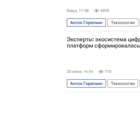
Вчера, 17:58
4059
Антон Горелкин
Технологии
Эксперты: экосистема циф
платформ сформировалась 
30 июня, 14:54
710
Антон Горелкин
Технологии
Одноклассники
Яндекс
ВК