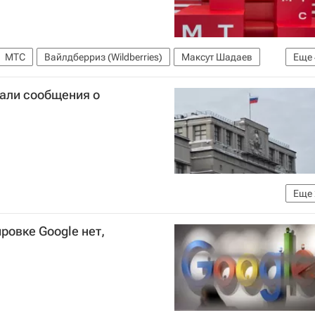
МТС
Вайлдберриз (Wildberries)
Максут Шадаев
Еще
тернет
VPN
али сообщения о
Еще
Федеральная служба по надзору в сфере связи, информационных технологий и массовых коммуникаций (Роскомнадзор)
ровке Google нет,