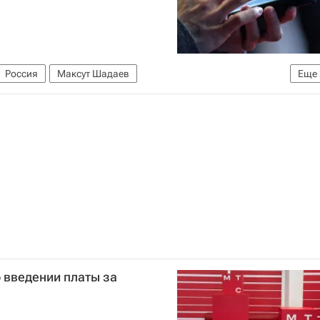
Россия
Максут Шадаев
Еще
и
Госдума РФ
о введении платы за