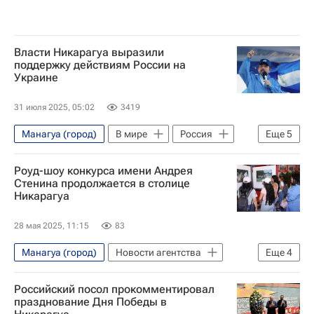
Власти Никарагуа выразили
поддержку действиям России на
Украине
31 июля 2025, 05:02
3419
Манагуа (город)
В мире
Россия
Еще
5
Никарагуа
Даниэль Ортега
Роуд-шоу конкурса имени Андрея
Владимир Путин
НАТО
Украина
Стенина продолжается в столице
Никарагуа
28 мая 2025, 11:15
83
Манагуа (город)
Новости агентства
Еще
4
Андрей Стенин
Российский посол прокомментировал
Международный конкурс фотожурналистики имени Андрея Стенина
празднование Дня Победы в