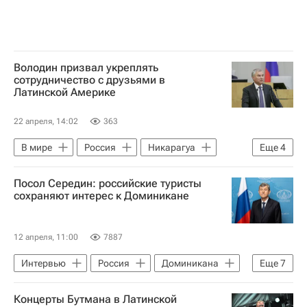
Володин призвал укреплять
сотрудничество с друзьями в
Латинской Америке
22 апреля, 14:02
363
В мире
Россия
Никарагуа
Еще
4
Латинская Америка
Вячеслав Володин
Посол Середин: российские туристы
Владимир Путин
Госдума РФ
сохраняют интерес к Доминикане
12 апреля, 11:00
7887
Интервью
Россия
Доминикана
Еще
7
Латинская Америка
Сергей Лавров
Концерты Бутмана в Латинской
Николай I
Владимир Путин