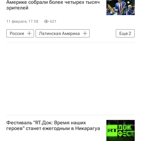
Америке собрали более четырех тысяч
зрителей
Федеральное агентство воздушного транспорта (Росавиация)
ООН
Вооруженные силы Украины
11 февраля, 17:58
621
Россия
Латинская Америка
Еще
2
Бразилия
Игорь Бутман
Фестиваль "RT.Док: Время наших
героев" станет ежегодным в Никарагуа