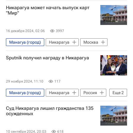
Панама
Рикардо Мартинелли
Никарагуа может начать выпуск карт
Интерпол
Odebrecht
"Мир"
16 декабря 2024, 02:06
3997
Манагуа (город)
Никарагуа
Москва
Sputnik получил награду в Никарагуа
29 ноября 2024, 11:10
117
Манагуа (город)
Никарагуа
Россия
Еще
2
Sputnik
Журналистика
Суд Никарагуа лишил гражданства 135
осужденных
10 сентября 2024, 20:03
618