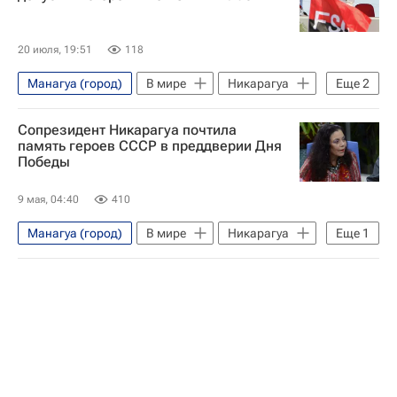
20 июля, 19:51
118
Манагуа (город)
В мире
Никарагуа
Еще
2
США
Даниэль Ортега
Сопрезидент Никарагуа почтила
память героев СССР в преддверии Дня
Победы
9 мая, 04:40
410
Манагуа (город)
В мире
Никарагуа
Еще
1
День Победы — 2026