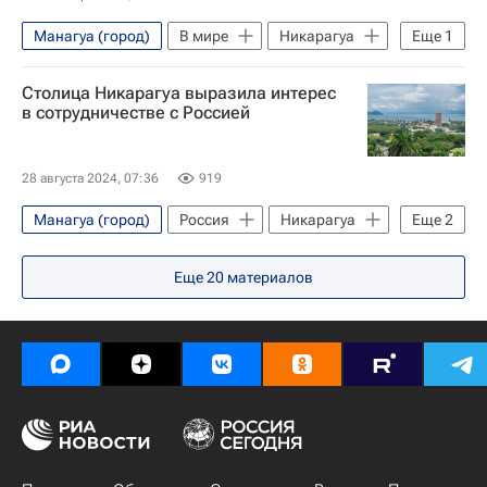
Манагуа (город)
В мире
Никарагуа
Еще
1
Гватемала (республика)
Столица Никарагуа выразила интерес
в сотрудничестве с Россией
28 августа 2024, 07:36
919
Манагуа (город)
Россия
Никарагуа
Еще
2
БРИКС
В мире
Еще
20
материалов