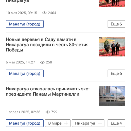
Никарагуа
Россия
Никарагуа
10 мая 2025, 09:15
2464
Манагуа (город)
Еще
6
80-летие Победы в Великой Отечественной войне
Новые деревья в Саду памяти в
В мире
Россия
Никарагуа
Никарагуа посадили в честь 80-летия
Победы
80-летие Победы в Великой Отечественной войне
Великая Отечественная война (1941-1945)
6 мая 2025, 14:27
250
Манагуа (город)
Еще
6
80-летие Победы в Великой Отечественной войне
Никарагуа отказалась принимать экс-
Никарагуа
Россия
президента Панамы Мартинелли
Лауреано Ортега
Российское географическое общество
1 апреля 2025, 02:36
799
80-летие Победы в Великой Отечественной войне
Манагуа (город)
В мире
Никарагуа
Еще
4