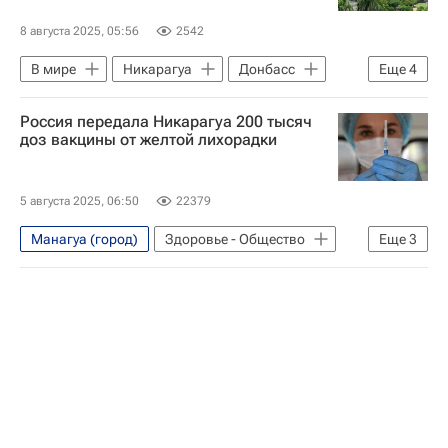
8 августа 2025, 05:56
2542
В мире
Никарагуа
Донбасс
Еще
4
Россия
Анна Кузнецова
Россия передала Никарагуа 200 тысяч
Госдума РФ
Киев
доз вакцины от желтой лихорадки
5 августа 2025, 06:50
22379
Манагуа (город)
Здоровье - Общество
Еще
3
Никарагуа
Россия
Российская академия наук