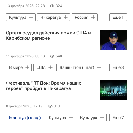
13 декабря 2025, 22:28
324
Культура
Никарагуа
Россия
Еще
1
Телеканал RT
Ортега осудил действия армии США в
Карибском регионе
11 декабря 2025, 03:13
540
В мире
США
Вашингтон (штат)
Еще
3
Никарагуа
Даниэль Ортега
Фестиваль "RT.Док: Время наших
Николас Мадуро
героев" пройдет в Никарагуа
8 декабря 2025, 17:18
313
Манагуа (город)
Культура
Культура
Еще
7
что посмотреть
Большой театр