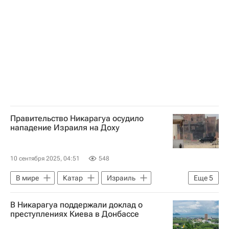
Борис Кузнецов
Николай I
Россия
Никарагуа
Телеканал RT
Правительство Никарагуа осудило
нападение Израиля на Доху
10 сентября 2025, 04:51
548
В мире
Катар
Израиль
Еще
5
Никарагуа
Биньямин Нетаньяху
В Никарагуа поддержали доклад о
Дональд Трамп
ХАМАС
преступлениях Киева в Донбассе
Удар Израиля по делегации ХАМАС в Дохе