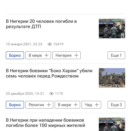
В Нигерии 20 человек погибли в
результате ДТП
10 января 2021, 23:23
15419
Борно
В мире
Нигерия
Еще
1
Баучи (штат)
В Нигерии боевики "Боко Харам" убили
семь человек перед Рождеством
25 декабря 2020, 14:31
1175
Борно
Религия
В мире
Чад
Еще
3
Камерун
Боко Харам
Религия
В Нигерии при нападении боевиков
погибли более 100 мирных жителей