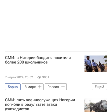
СМИ: в Нигерии бандиты похитили
более 200 школьников
7 марта 2024, 20:52
9001
Борно
В мире
Россия
Еще
3
Нигерия
Боко Харам
СМИ: пять военнослужащих Нигерии
Исламское государство*
погибли в результате атаки
джихадистов