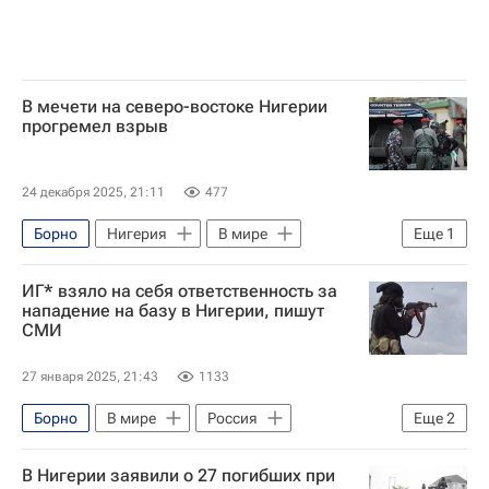
В мечети на северо-востоке Нигерии
прогремел взрыв
24 декабря 2025, 21:11
477
Борно
Нигерия
В мире
Еще
1
Майдугури
ИГ* взяло на себя ответственность за
нападение на базу в Нигерии, пишут
СМИ
27 января 2025, 21:43
1133
Борно
В мире
Россия
Еще
2
Нигерия
Исламское государство*
В Нигерии заявили о 27 погибших при