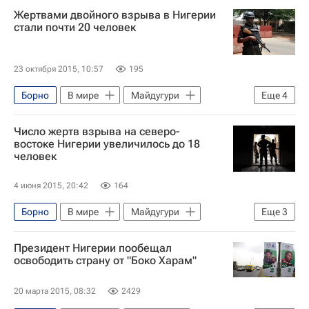
Нигерия
Боко Харам
Жертвами двойного взрыва в Нигерии
стали почти 20 человек
23 октября 2015, 10:57
195
Борно
В мире
Майдугури
Еще
4
Нигерия
Африка
Весь мир
Число жертв взрыва на северо-
Боко Харам
востоке Нигерии увеличилось до 18
человек
4 июня 2015, 20:42
164
Борно
В мире
Майдугури
Еще
3
Нигерия
Африка
Весь мир
Президент Нигерии пообещал
освободить страну от "Боко Харам"
20 марта 2015, 08:32
2429