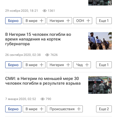
29 ноября 2020, 18:21
1361
Борно
В мире
Нигерия
ООН
Еще
1
Боко Харам
В Нигерии 15 человек погибли во
время нападения на кортеж
губернатора
26 сентября 2020, 02:38
7626
Борно
В мире
Нигерия
Чад
Еще
1
Бага
СМИ: в Нигерии по меньшей мере 30
человек погибли в результате взрыва
7 января 2020, 02:52
790
Борно
В мире
Происшествия
Еще
2