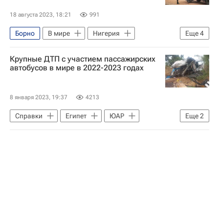
18 августа 2023, 18:21
991
Борно
В мире
Нигерия
Еще
4
Камерун
Переворот в Нигере — 2023
Крупные ДТП с участием пассажирских
Боко Харам
Исламское государство*
автобусов в мире в 2022-2023 годах
8 января 2023, 19:37
4213
Справки
Египет
ЮАР
Еще
2
Уганда
В мире