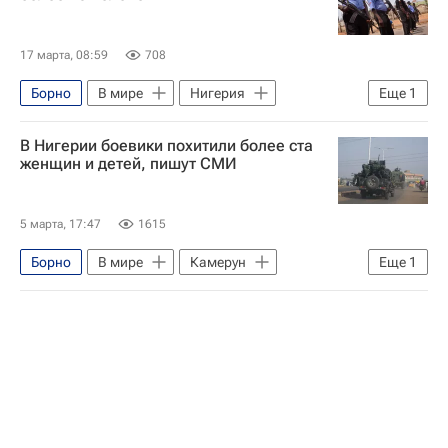
17 марта, 08:59
708
Борно
В мире
Нигерия
Еще
1
Facebook
В Нигерии боевики похитили более ста
женщин и детей, пишут СМИ
5 марта, 17:47
1615
Борно
В мире
Камерун
Еще
1
Нигерия