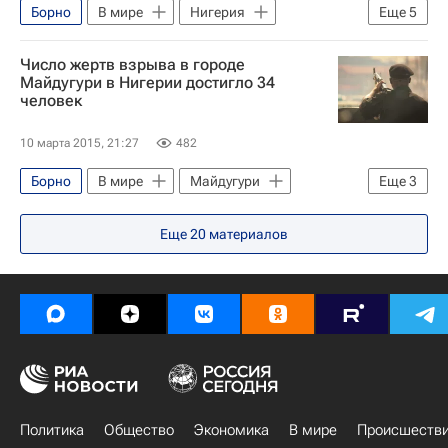
Борно
В мире
Нигерия
Еще
5
Африка
Весь мир
Число жертв взрыва в городе
Гудлак Джонатан
BBC
Майдугури в Нигерии достигло 34
человек
Боко Харам
10 марта 2015, 21:27
482
Борно
В мире
Майдугури
Еще
3
Нигерия
Африка
Весь мир
Еще
20
материалов
Политика
Общество
Экономика
В мире
Происшеств