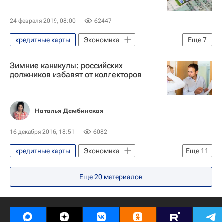
Наличные деньги
Банки
Центральный Банк РФ (ЦБ РФ)
24 февраля 2019, 08:00
62447
кредитные карты
Экономика
Еще
7
Общество
Безопасность
Зимние каникулы: российских
Интернет
Деньги
Банки
должников избавят от коллекторов
Мошенничество
Центральный Банк РФ (ЦБ РФ)
Наталья Дембинская
16 декабря 2016, 18:51
6082
кредитные карты
Экономика
Еще
11
Кредит
Банки
Долги
Еще
20
материалов
должники
Финансы
Деньги
Заемщики
Коллекторы
взыскание
кредиторы
Россия