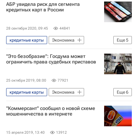
АБР увидела риск для сегмента
Генеральная прокуратура РФ
кредитных карт в России
Федеральная служба по финансовому мониторингу (Росфинмониторинг)
Россия
28 сентября 2020, 09:45
44841
кредитные карты
Экономика
Еще
5
Анатолий Аксаков
ВТБ (банк)
"Это безобразие": Госдума может
Госдума РФ
ограничить права судебных приставов
Федеральная служба по надзору в сфере защиты прав потребителей и благополучия человека (Роспотребнадзор)
Россия
25 октября 2019, 08:00
77921
кредитные карты
Экономика
Еще
6
Анатолий Аксаков
"Коммерсант" сообщил о новой схеме
Федеральная служба судебных приставов (ФССП России)
мошенничества в интернете
Госдума РФ
приставы
Долги
Россия
15 апреля 2019, 13:40
13912