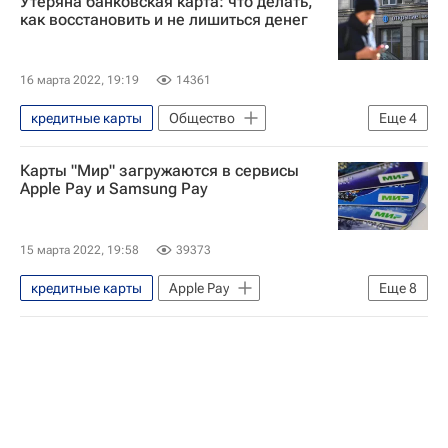
Утеряна банковская карта: что делать,
как восстановить и не лишиться денег
16 марта 2022, 19:19
14361
кредитные карты
Общество
Еще
4
Технологии
Банки
Карты "Мир" загружаются в сервисы
Банковские карты
Карты
Apple Pay и Samsung Pay
15 марта 2022, 19:58
39373
кредитные карты
Apple Pay
Еще
8
Samsung
Apple
Технологии
Samsung Pay
Карта "Мир"
Россия
Экономика
Банки