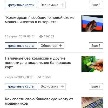
кредитные карты
Экономика
Еще
3
Происшествия
Общество
"Коммерсант" сообщил о новой схеме
Tele2 Россия
мошенничества в интернете
15 апреля 2019, 06:51
186163
кредитные карты
Общество
Еще
5
Безопасность
Наличные без комиссий и другие
Федеральная служба по надзору в сфере связи, информационных технологий и массовых коммуникаций (Роскомнадзор)
новости для владельцев банковских
карт
Мошенничество
Министерство внутренних дел РФ (МВД России)
7 апреля 2019, 08:00
78758
Россия
кредитные карты
Экономика
Еще
7
Общество
Деньги
Как спасти свою банковскую карту от
MasterCard, Inc.
Visa, Inc.
мошенников