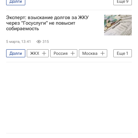
Долги
Еще
9
Москва Сегодня: мегаполис для жизни
Эксперт: взыскание долгов за ЖКУ
ЖКХ
Москва
ТиНАО
через "Госуслуги" не повысит
собираемость
МОЭК
Газпром
Комплекс городского хозяйства Москвы
5 марта, 13:41
315
Городское хозяйство Москвы
Долги
ЖКХ
Россия
Москва
Еще
1
Теплоснабжение
Госдума РФ