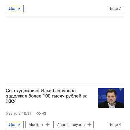
Долги
Еще
7
Москва Сегодня: мегаполис для жизни
ЖКХ
Москва
МОЭК
Газпром
Комплекс городского хозяйства Москвы
Городское хозяйство Москвы
Сын художника Ильи Глазунова
задолжал более 100 тысяч рублей за
ЖКУ
6 августа, 10:35
43
Долги
Москва
Иван Глазунов
Еще
4