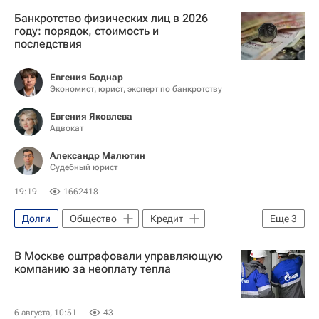
Банкротство физических лиц в 2026
году: порядок, стоимость и
последствия
Евгения Боднар
Экономист, юрист, эксперт по банкротству
Евгения Яковлева
Адвокат
Александр Малютин
Судебный юрист
19:19
1662418
Долги
Общество
Кредит
Еще
3
Федеральная служба судебных приставов (ФССП России)
В Москве оштрафовали управляющую
Банки
Россия
компанию за неоплату тепла
6 августа, 10:51
43