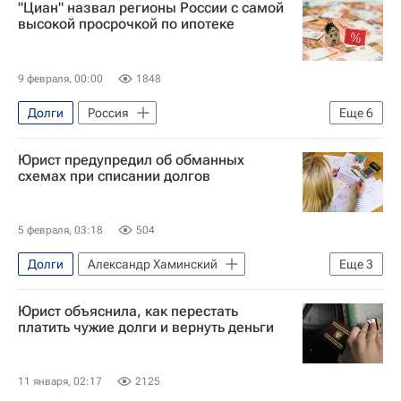
"Циан" назвал регионы России с самой
высокой просрочкой по ипотеке
9 февраля, 00:00
1848
Долги
Россия
Еще
6
Республика Ингушетия
Юрист предупредил об обманных
Центральный Банк РФ (ЦБ РФ)
ЦИАН
схемах при списании долгов
Ипотека
Регионы
Москва
5 февраля, 03:18
504
Долги
Александр Хаминский
Еще
3
Москва
Юрист объяснила, как перестать
Московская область (Подмосковье)
платить чужие долги и вернуть деньги
Общество
11 января, 02:17
2125