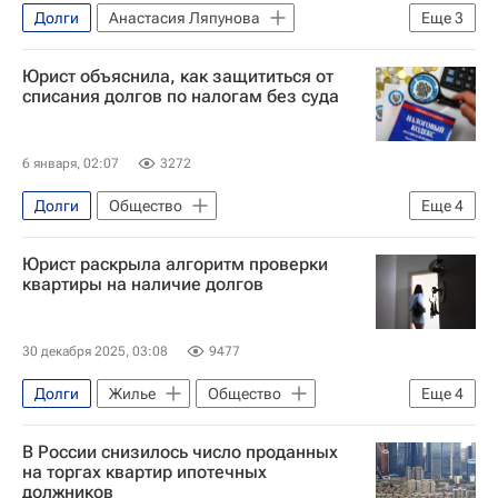
Долги
Анастасия Ляпунова
Еще
3
Федеральная служба судебных приставов (ФССП России)
Юрист объяснила, как защититься от
Общество
Долг
списания долгов по налогам без суда
6 января, 02:07
3272
Долги
Общество
Еще
4
Five Stones Consulting
Юрист раскрыла алгоритм проверки
Екатерина Болдинова
Налоги
квартиры на наличие долгов
Россия
30 декабря 2025, 03:08
9477
Долги
Жилье
Общество
Еще
4
Недвижимость
Россия
В России снизилось число проданных
МКА "Аронов и партнеры"
на торгах квартир ипотечных
должников
Наталья Гусева