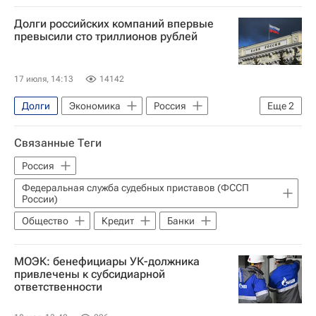
Илья Глазунов
МОЭК
Газпром
Долги российских компаний впервые
ЖКХ
превысили сто триллионов рублей
17 июля, 14:13
14142
Долги
Экономика
Россия
Еще
2
Центральный Банк РФ (ЦБ РФ)
Связанные Теги
Кредиты
Россия
Федеральная служба судебных приставов (ФССП
России)
Общество
Кредит
Банки
МОЭК: бенефициары УК-должника
привлечены к субсидиарной
ответственности