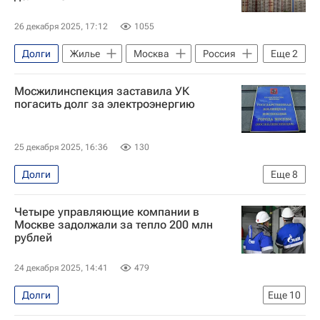
26 декабря 2025, 17:12
1055
Долги
Жилье
Москва
Россия
Еще
2
Республика Ингушетия
Ипотека
Мосжилинспекция заставила УК
погасить долг за электроэнергию
25 декабря 2025, 16:36
130
Долги
Еще
8
Москва Сегодня: мегаполис для жизни
Четыре управляющие компании в
Москва
Мосжилинспекция
Москве задолжали за тепло 200 млн
рублей
Мосэнергосбыт
Комплекс городского хозяйства Москвы
24 декабря 2025, 14:41
479
Городское хозяйство Москвы
ЖКХ
Долги
Еще
10
Управляющие компании
Москва Сегодня: мегаполис для жизни