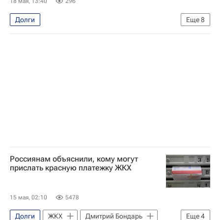
18 мая, 13:40
296
Долги
Еще
8
Москва Сегодня: мегаполис для жизни
Москва
МОЭК
Газпром
Дмитрий Волошин (глава городского округа Химки)
Городское хозяйство Москвы
ЖКХ
Управляющие компании
Россиянам объяснили, кому могут
прислать красную платежку ЖКХ
15 мая, 02:10
5478
Долги
ЖКХ
Дмитрий Бондарь
Еще
4