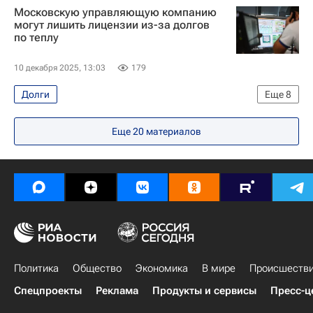
Московскую управляющую компанию
ЖКХ
Москва
Некрасовка
могут лишить лицензии из-за долгов
по теплу
ЮВАО (Москва)
МОЭК
Мосжилинспекция
Газпром
10 декабря 2025, 13:03
179
Комплекс городского хозяйства Москвы
Долги
Еще
8
Городское хозяйство Москвы
Москва Сегодня: мегаполис для жизни
Еще
20
материалов
ЖКХ
Москва
МОЭК
Мосжилинспекция
Газпром
Комплекс городского хозяйства Москвы
Городское хозяйство Москвы
Политика
Общество
Экономика
В мире
Происшеств
Спецпроекты
Реклама
Продукты и сервисы
Пресс-ц