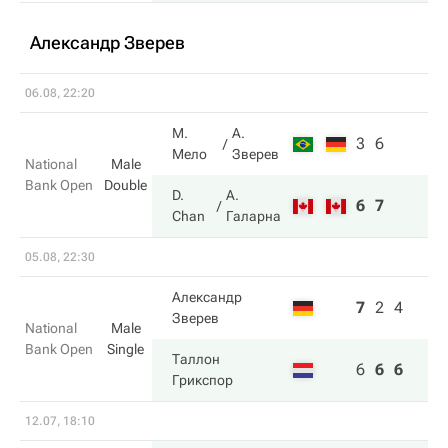
Александр Зверев
06.08, 22:20
М.
А.
3
6
Мело
Зверев
National
Male
Bank Open
Double
D.
А.
6
7
Chan
Галарна
05.08, 22:30
Александр
7
2
4
Зверев
National
Male
Bank Open
Single
Таллон
6
6
6
Грикспор
12.07, 18:10