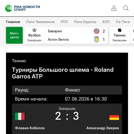
Главное
Лига Чемпионов
РПЛ
Лига Европы
АПЛ
Ла Лига
2
Бавария
Матч-
Футбол
Теннис
центр
1
Астон Вилла
Завершен
Завершен
Теннис
Турниры Большого шлема
- Roland
Garros ATP
Раунд:
Финал
Время начала:
07.06.2026 в 16:30
Завершен
2
:
3
Флавио Коболли
Александр Зверев