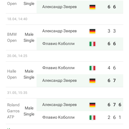
Open
Single
6
6
Александр Зверев
18.04, 14:40
3
3
Александр Зверев
BMW
Male
Open
Single
6
6
Флавио Коболли
20.06, 14:25
4
6
Флавио Коболли
Halle
Male
Open
Single
6
7
Александр Зверев
31.05, 15:35
6
7
6
Александр Зверев
Roland
Male
Garros
Single
ATP
2
6
1
Флавио Коболли