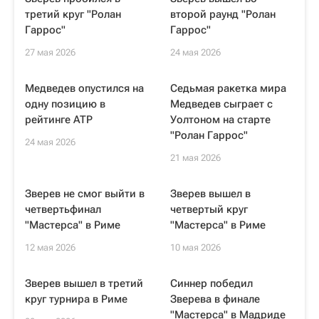
третий круг "Ролан
второй раунд "Ролан
Гаррос"
Гаррос"
27 мая 2026
24 мая 2026
Медведев опустился на
Седьмая ракетка мира
одну позицию в
Медведев сыграет с
рейтинге ATP
Уолтоном на старте
"Ролан Гаррос"
24 мая 2026
21 мая 2026
Зверев не смог выйти в
Зверев вышел в
четвертьфинал
четвертый круг
"Мастерса" в Риме
"Мастерса" в Риме
12 мая 2026
10 мая 2026
Зверев вышел в третий
Синнер победил
круг турнира в Риме
Зверева в финале
"Мастерса" в Мадриде