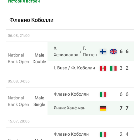
История встреч
Флавио Коболли
06.08, 21:00
Х.
Г.
6
6
Хелиоваара
Паттен
National
Male
Bank Open
Double
3
2
I. Buse
Ф. Коболли
05.08, 04:55
6
6
Флавио Коболли
National
Male
Bank Open
Single
7
7
Янник Ханфман
15.07, 20:05
2
4
Флавио Коболли