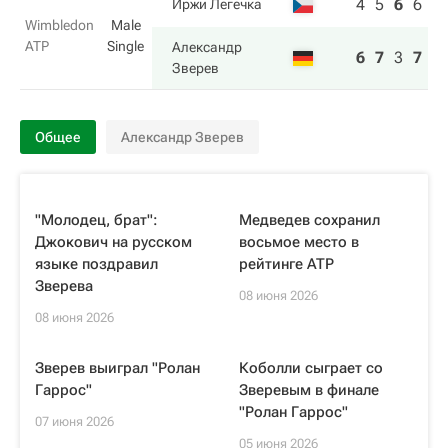
4
5
6
6
Иржи Легечка
Wimbledon
Male
ATP
Single
Александр
6
7
3
7
Зверев
Общее
Александр Зверев
"Молодец, брат":
Медведев сохранил
Джокович на русском
восьмое место в
языке поздравил
рейтинге ATP
Зверева
08 июня 2026
08 июня 2026
Зверев выиграл "Ролан
Коболли сыграет со
Гаррос"
Зверевым в финале
"Ролан Гаррос"
07 июня 2026
05 июня 2026