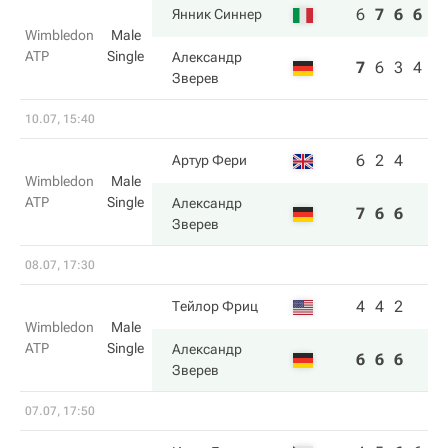
6
7
6
6
Янник Синнер
Wimbledon
Male
ATP
Single
Александр
7
6
3
4
Зверев
10.07, 15:40
6
2
4
Артур Фери
Wimbledon
Male
ATP
Single
Александр
7
6
6
Зверев
08.07, 17:30
4
4
2
Тейлор Фриц
Wimbledon
Male
ATP
Single
Александр
6
6
6
Зверев
07.07, 17:50