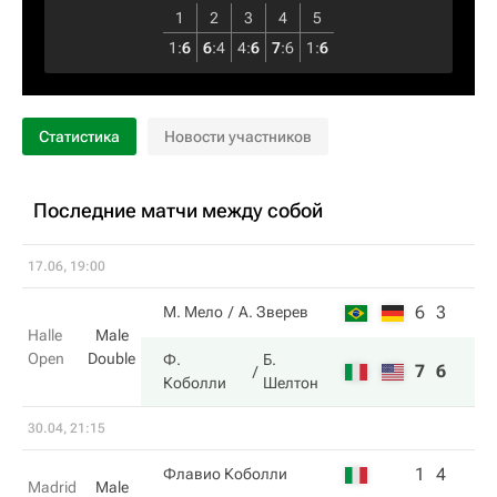
1
2
3
4
5
1
:
6
6
:
4
4
:
6
7
:
6
1
:
6
Статистика
Новости участников
Последние матчи между собой
17.06, 19:00
6
3
М. Мело
А. Зверев
Halle
Male
Open
Double
Ф.
Б.
7
6
Коболли
Шелтон
30.04, 21:15
1
4
Флавио Коболли
Madrid
Male