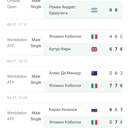
Croatia
Male
Open
Single
Роман Андрес
6
6
Бурручага
08.07, 17:15
4
6
0
Флавио Коболли
Wimbledon
Male
ATP
Single
6
7
6
Артур Фери
06.07, 15:10
5
6
3
Алекс Де Минаур
Wimbledon
Male
ATP
Single
7
7
6
Флавио Коболли
04.07, 15:20
6
6
7
Карен Хачанов
Wimbledon
Male
ATP
Single
0
7
6
Флавио Коболли