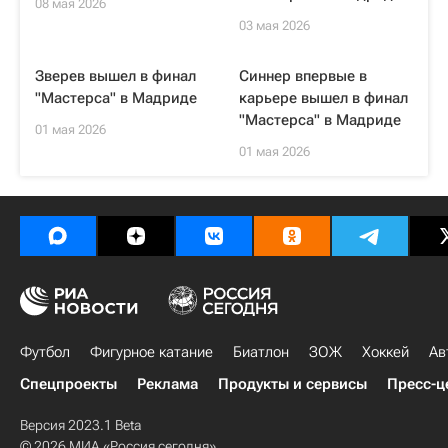
08 мая 2026
03 мая 2026
Зверев вышел в финал
Синнер впервые в
"Мастерса" в Мадриде
карьере вышел в финал
"Мастерса" в Мадриде
01 мая 2026
01 мая 2026
Футбол
Фигурное катание
Биатлон
ЗОЖ
Хоккей
Ав
Спецпроекты
Реклама
Продукты и сервисы
Пресс-ц
Версия 2023.1 Beta
© 2026 МИА «Россия сегодня»