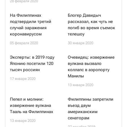
28 февраля 2020
На Филиппинах
Блогер Давидыч
подтвердили третий
рассказал, как чуть не
случай заражения
погиб во время съемок
коронавирусом
телешоу
05 февраля 2020
30 января 2020
Эксперты: в 2019 году
Очевидец: извержение
Японию посетили 120
вулкана вызвало
тысяч россиян
коллапс в аэропорту
Манилы
17 января 2020
13 января 2020
Пепел и молнии:
Филиппины запретили
извержение вулкана
въезд двум
Тааль на Филиппинах
американским
сенаторам
13 января 2020
27 декабря 2019