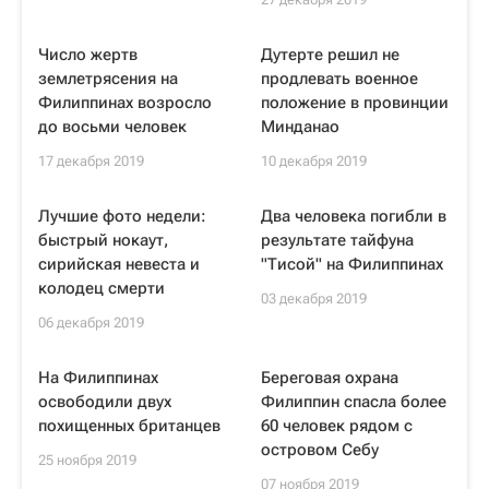
Число жертв
Дутерте решил не
землетрясения на
продлевать военное
Филиппинах возросло
положение в провинции
до восьми человек
Минданао
17 декабря 2019
10 декабря 2019
Лучшие фото недели:
Два человека погибли в
быстрый нокаут,
результате тайфуна
сирийская невеста и
"Тисой" на Филиппинах
колодец смерти
03 декабря 2019
06 декабря 2019
На Филиппинах
Береговая охрана
освободили двух
Филиппин спасла более
похищенных британцев
60 человек рядом с
островом Себу
25 ноября 2019
07 ноября 2019