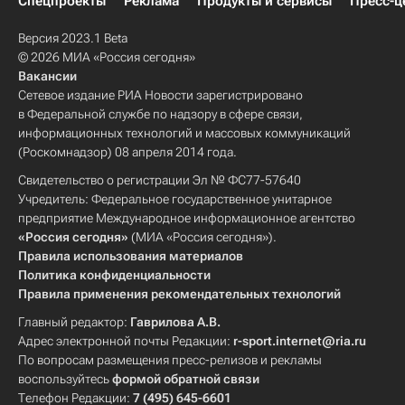
Спецпроекты
Реклама
Продукты и сервисы
Пресс-ц
Версия 2023.1 Beta
© 2026 МИА «Россия сегодня»
Вакансии
Сетевое издание РИА Новости зарегистрировано
в Федеральной службе по надзору в сфере связи,
информационных технологий и массовых коммуникаций
(Роскомнадзор) 08 апреля 2014 года.
Свидетельство о регистрации Эл № ФС77-57640
Учредитель: Федеральное государственное унитарное
предприятие Международное информационное агентство
«Россия сегодня»
(МИА «Россия сегодня»).
Правила использования материалов
Политика конфиденциальности
Правила применения рекомендательных технологий
Главный редактор:
Гаврилова А.В.
Адрес электронной почты Редакции:
r-sport.internet@ria.ru
По вопросам размещения пресс-релизов и рекламы
воспользуйтесь
формой обратной связи
Телефон Редакции:
7 (495) 645-6601