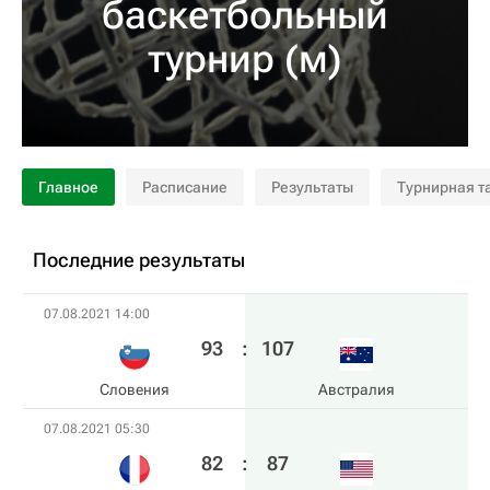
баскетбольный
турнир (м)
Главное
Расписание
Результаты
Турнирная т
Последние результаты
07.08.2021 14:00
93
:
107
Словения
Австралия
07.08.2021 05:30
82
:
87