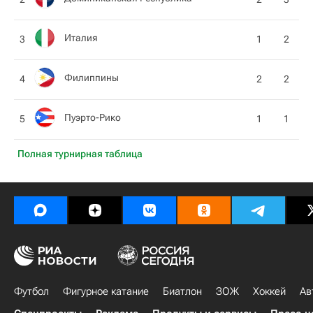
Италия
3
1
2
Филиппины
4
2
2
Пуэрто-Рико
5
1
1
Полная турнирная таблица
Футбол
Фигурное катание
Биатлон
ЗОЖ
Хоккей
Ав