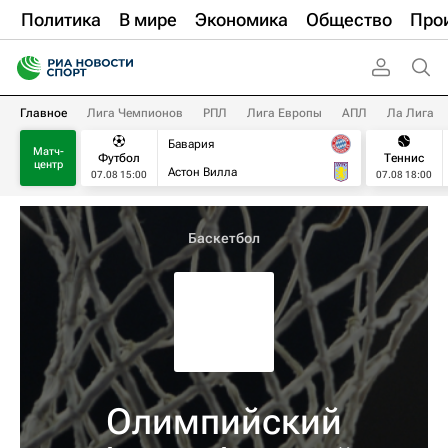
Политика
В мире
Экономика
Общество
Про
Главное
Лига Чемпионов
РПЛ
Лига Европы
АПЛ
Ла Лига
Бавария
Матч-
Футбол
Теннис
центр
Астон Вилла
07.08 15:00
07.08 18:00
Баскетбол
Олимпийский