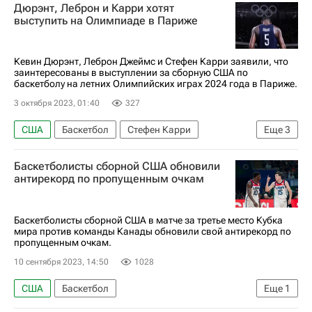
Дюрэнт, Леброн и Карри хотят
выступить на Олимпиаде в Париже
Кевин Дюрэнт, Леброн Джеймс и Стефен Карри заявили, что
заинтересованы в выступлении за сборную США по
баскетболу на летних Олимпийских играх 2024 года в Париже.
3 октября 2023, 01:40
327
США
Баскетбол
Стефен Карри
Еще
3
Кевин Дюрэнт
Леброн Джеймс
Баскетболисты сборной США обновили
Летние Олимпийские игры 2024
антирекорд по пропущенным очкам
Баскетболисты сборной США в матче за третье место Кубка
мира против команды Канады обновили свой антирекорд по
пропущенным очкам.
10 сентября 2023, 14:50
1028
США
Баскетбол
Еще
1
Кубок мира по баскетболу