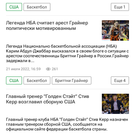
США
Баскетбол
Еще
1
Чемпионат мира по баскетболу
Легенда НБА считает арест Грайнер
политически мотивированным
Легенда Национально баскетбольной ассоциации (НБА)
Карим Абдул-Джаббар высказался в своем блоге о ситуации с
арестом соотечественницы Бриттни Грайнер в России.Грайнер
задержали в...
21 июля 2022, 16:59
261
США
Баскетбол
Бриттни Грайнер
Еще
4
Карим Абдул-Джаббар
Леброн Джеймс
Главный тренер "Голден Стэйт" Стив
НБА
УГМК
Керр возглавил сборную США
Главный тренер клуба НБА "Голден Стэйт" Стив Керр назначен
главным тренером сборной США, сообщается на
официальном сайте федерации баскетбола страны.