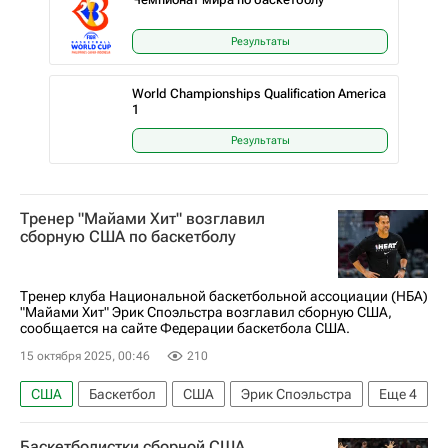
Результаты
World Championships Qualification America
1
Результаты
Тренер "Майами Хит" возглавил
сборную США по баскетболу
Тренер клуба Национальной баскетбольной ассоциации (НБА)
"Майами Хит" Эрик Споэльстра возглавил сборную США,
сообщается на сайте Федерации баскетбола США.
15 октября 2025, 00:46
210
США
Баскетбол
США
Эрик Споэльстра
Еще
4
Стив Керр
Майами Хит
Баскетболистки сборной США