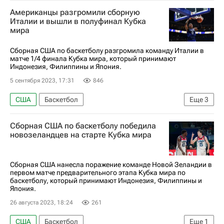
Кубок мира по баскетболу
Германия
Американцы разгромили сборную
Италии и вышли в полуфинал Кубка
мира
Сборная США по баскетболу разгромила команду Италии в
матче 1/4 финала Кубка мира, который принимают
Индонезия, Филиппины и Япония.
5 сентября 2023, 17:31
846
США
Баскетбол
Еще
3
Кубок мира по баскетболу
Италия
Сборная США по баскетболу победила
Микэл Бриджес
новозеландцев на старте Кубка мира
Сборная США нанесла поражение команде Новой Зеландии в
первом матче предварительного этапа Кубка мира по
баскетболу, который принимают Индонезия, Филиппины и
Япония.
26 августа 2023, 18:24
261
США
Баскетбол
Еще
1