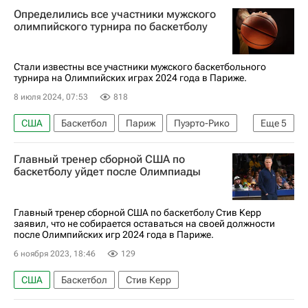
Определились все участники мужского
олимпийского турнира по баскетболу
Стали известны все участники мужского баскетбольного
турнира на Олимпийских играх 2024 года в Париже.
8 июля 2024, 07:53
818
США
Баскетбол
Париж
Пуэрто-Рико
Еще
5
Спорт
Олимпийские игры
Литва
Главный тренер сборной США по
Летние Олимпийские игры 2024
баскетбол
баскетболу уйдет после Олимпиады
Главный тренер сборной США по баскетболу Стив Керр
заявил, что не собирается оставаться на своей должности
после Олимпийских игр 2024 года в Париже.
6 ноября 2023, 18:46
129
США
Баскетбол
Стив Керр