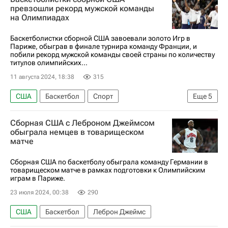
Кубок мира по баскетболу
НБА
превзошли рекорд мужской команды
на Олимпиадах
Баскетболистки сборной США завоевали золото Игр в
Париже, обыграв в финале турнира команду Франции, и
побили рекорд мужской команды своей страны по количеству
титулов олимпийских...
11 августа 2024, 18:38
315
США
Баскетбол
Спорт
Еще
5
Олимпийские игры
Сборная США с Леброном Джеймсом
Летние Олимпийские игры 2024
США
обыграла немцев в товарищеском
матче
Париж
Франция
Сборная США по баскетболу обыграла команду Германии в
товарищеском матче в рамках подготовки к Олимпийским
играм в Париже.
23 июля 2024, 00:38
290
США
Баскетбол
Леброн Джеймс