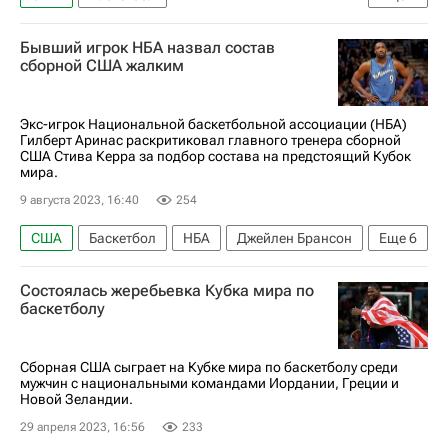
Кубок мира по баскетболу
Бывший игрок НБА назвал состав
сборной США жалким
Экс-игрок Национальной баскетбольной ассоциации (НБА)
Гилберт Аринас раскритиковал главного тренера сборной
США Стива Керра за подбор состава на предстоящий Кубок
мира.
9 августа 2023, 16:40
254
США
Баскетбол
НБА
Джейлен Брансон
Еще
6
Джош Харт
Бруклин Нетс
Нью-Йорк Никс
Состоялась жеребьевка Кубка мира по
Орландо Мэджик
Стив Керр
баскетболу
Кубок мира по баскетболу
Сборная США сыграет на Кубке мира по баскетболу среди
мужчин с национальными командами Иордании, Греции и
Новой Зеландии.
29 апреля 2023, 16:56
233