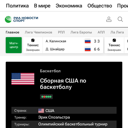
Политика
В мире
Экономика
Общество
Про
Главное
Лига Чемпионов
РПЛ
Лига Европы
АПЛ
Ла Лига
3
3
А. Калинская
Матч-
Теннис
Теннис
центр
6
6
Д. Шнайдер
Завершен
Завершен
Баскетбол
Сборная США по
баскетболу
США
Страна:
Эрик Споэльстра
Тренер:
Олимпийский баскетбольный турнир
Турниры: