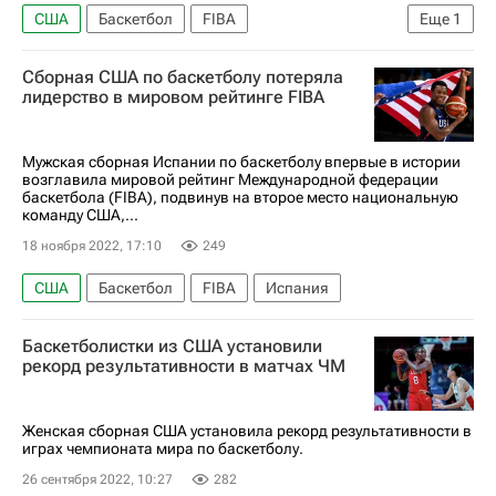
США
Баскетбол
FIBA
Еще
1
Кубок мира по баскетболу
Сборная США по баскетболу потеряла
лидерство в мировом рейтинге FIBA
Мужская сборная Испании по баскетболу впервые в истории
возглавила мировой рейтинг Международной федерации
баскетбола (FIBA), подвинув на второе место национальную
команду США,...
18 ноября 2022, 17:10
249
США
Баскетбол
FIBA
Испания
Баскетболистки из США установили
рекорд результативности в матчах ЧМ
Женская сборная США установила рекорд результативности в
играх чемпионата мира по баскетболу.
26 сентября 2022, 10:27
282