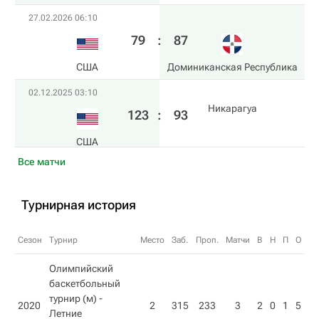
27.02.2026 06:10
79
:
87
США
Доминиканская Республика
02.12.2025 03:10
Никарагуа
123
:
93
США
Все матчи
Турнирная история
Сезон
Турнир
Место
Заб.
Проп.
Матчи
В
Н
П
О
Олимпийский
баскетбольный
турнир (м) -
2020
2
315
233
3
2
0
1
5
Летние