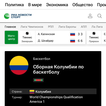
Политика
В мире
Экономика
Общество
Про
Главное
Лига Чемпионов
РПЛ
Лига Европы
АПЛ
Ла Лига
3
3
А. Калинская
Е
Матч-
Теннис
Теннис
центр
6
6
Д. Шнайдер
К
Завершен
Прерван
Баскетбол
Сборная Колумбии по
баскетболу
Колумбия
Страна:
World Championships Qualification
Турнир:
America 1