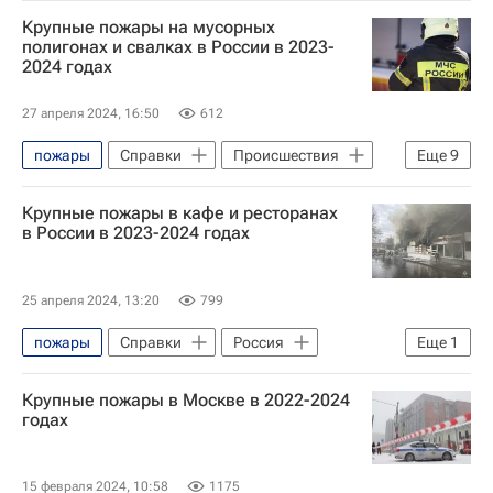
Белгородская область
Крупные пожары на мусорных
Вячеслав Гладков
полигонах и свалках в России в 2023-
2024 годах
Природные пожары в России
27 апреля 2024, 16:50
612
пожары
Справки
Происшествия
Еще
9
Краснодарский край
Владивосток
Крупные пожары в кафе и ресторанах
Сергей Меняйло
в России в 2023-2024 годах
МЧС России (Министерство РФ по делам гражданской обороны, чрезвычайным ситуациям и ликвидации последствий стихийных бедствий)
Федеральная служба по надзору в сфере защиты прав потребителей и благополучия человека (Роспотребнадзор)
25 апреля 2024, 13:20
799
Пожар
Мусор
Бытовой мусор
пожары
Справки
Россия
Еще
1
Свалки
Происшествия
Крупные пожары в Москве в 2022-2024
годах
15 февраля 2024, 10:58
1175