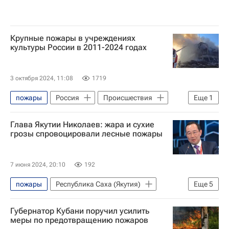
Крупные пожары в учреждениях
культуры России в 2011-2024 годах
3 октября 2024, 11:08
1719
пожары
Россия
Происшествия
Еще
1
МЧС России (Министерство РФ по делам гражданской обороны, чрезвычайным ситуациям и ликвидации последствий стихийных бедствий)
Глава Якутии Николаев: жара и сухие
грозы спровоцировали лесные пожары
7 июня 2024, 20:10
192
пожары
Республика Саха (Якутия)
Еще
5
Олекминский район
Айсен Николаев
Губернатор Кубани поручил усилить
Наводнения в России — 2024
меры по предотвращению пожаров