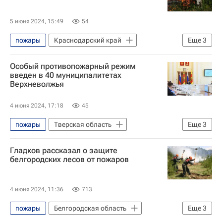
Республика Саха (Якутия)
Природные пожары в России
5 июня 2024, 15:49
54
пожары
Краснодарский край
Еще
3
Краснодарский край
Особый противопожарный режим
Вениамин Кондратьев
введен в 40 муниципалитетах
Верхневолжья
Природные пожары в России
4 июня 2024, 17:18
45
пожары
Тверская область
Еще
3
Игорь Руденя
Тверская область
Гладков рассказал о защите
Природные пожары в России
белгородских лесов от пожаров
4 июня 2024, 11:36
713
пожары
Белгородская область
Еще
3