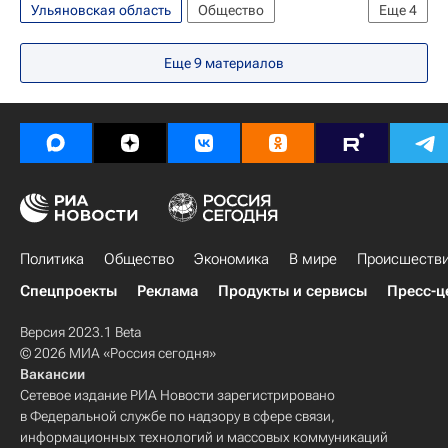
Ульяновская область
Общество
Еще
4
Здоровье - Общество
Ульяновская область
Еще 9 материалов
Алексей Русских
Россия
Политика
Общество
Экономика
В мире
Происшеств
Спецпроекты
Реклама
Продукты и сервисы
Пресс-ц
Версия 2023.1 Beta
© 2026 МИА «Россия сегодня»
Вакансии
Сетевое издание РИА Новости зарегистрировано
в Федеральной службе по надзору в сфере связи,
информационных технологий и массовых коммуникаций