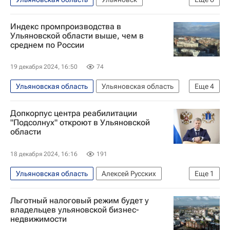
Ульяновская область
Россия
Индекс промпроизводства в
Алексей Русских
Алексей Лихачев
Ульяновской области выше, чем в
среднем по России
Государственная корпорация по атомной энергии "Росатом"
Фонд развития промышленности
19 декабря 2024, 16:50
74
Ульяновская область
Ульяновская область
Еще
4
Россия
Алексей Русских
Владимир Путин
Допкорпус центра реабилитации
Фонд развития промышленности
"Подсолнух" откроют в Ульяновской
области
18 декабря 2024, 16:16
191
Ульяновская область
Алексей Русских
Еще
1
Антон Котяков
Льготный налоговый режим будет у
владельцев ульяновской бизнес-
недвижимости