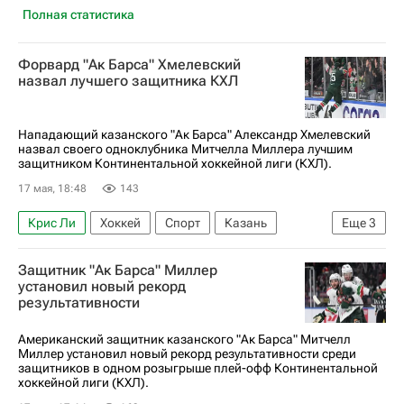
Полная статистика
Форвард "Ак Барса" Хмелевский
назвал лучшего защитника КХЛ
Нападающий казанского "Ак Барса" Александр Хмелевский
назвал своего одноклубника Митчелла Миллера лучшим
защитником Континентальной хоккейной лиги (КХЛ).
17 мая, 18:48
143
Крис Ли
Хоккей
Спорт
Казань
Еще
3
Александр Хмелевский
Ак Барс
Защитник "Ак Барса" Миллер
КХЛ 2025-2026
установил новый рекорд
результативности
Американский защитник казанского "Ак Барса" Митчелл
Миллер установил новый рекорд результативности среди
защитников в одном розыгрыше плей-офф Континентальной
хоккейной лиги (КХЛ).