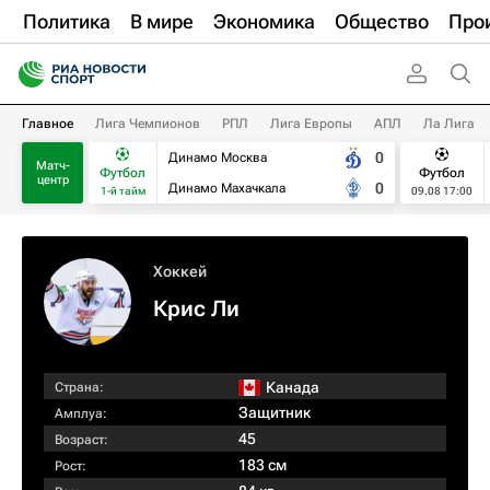
Политика
В мире
Экономика
Общество
Про
Главное
Лига Чемпионов
РПЛ
Лига Европы
АПЛ
Ла Лига
0
Динамо Москва
Матч-
Футбол
Футбол
центр
0
Динамо Махачкала
1-й тайм
09.08 17:00
Хоккей
Крис Ли
Канада
Страна:
Защитник
Амплуа:
45
Возраст:
183 см
Рост: