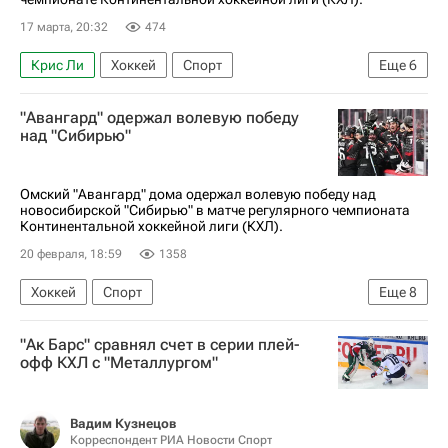
17 марта, 20:32
474
Крис Ли
Хоккей
Спорт
Еще
6
Дамир Шарипзянов
Максим Лажуа
"Авангард" одержал волевую победу
ХК Динамо (Москва)
над "Сибирью"
Металлург (Магнитогорск)
КХЛ 2025-2026
Авангард
Омский "Авангард" дома одержал волевую победу над
новосибирской "Сибирью" в матче регулярного чемпионата
Континентальной хоккейной лиги (КХЛ).
20 февраля, 18:59
1358
Хоккей
Спорт
Еще
8
Анонсы и трансляции матчей
Энди Андреофф
"Ак Барс" сравнял счет в серии плей-
Максим Лажуа
Эндрю Потуральски
офф КХЛ с "Металлургом"
Сибирь
Капитан
Авангард
КХЛ 2025-2026
Вадим Кузнецов
Корреспондент РИА Новости Спорт