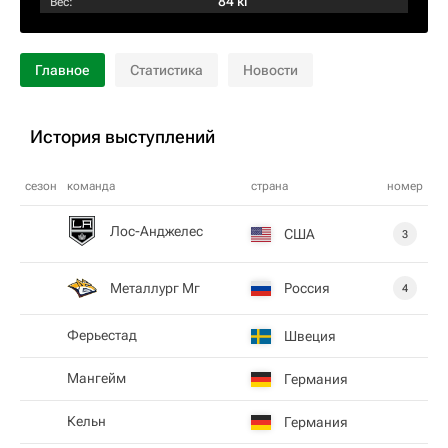
84 кг
Вес:
Главное
Статистика
Новости
История выступлений
сезон
команда
страна
номер
Лос-Анджелес
США
3
Металлург Мг
Россия
4
Ферьестад
Швеция
Мангейм
Германия
Кельн
Германия