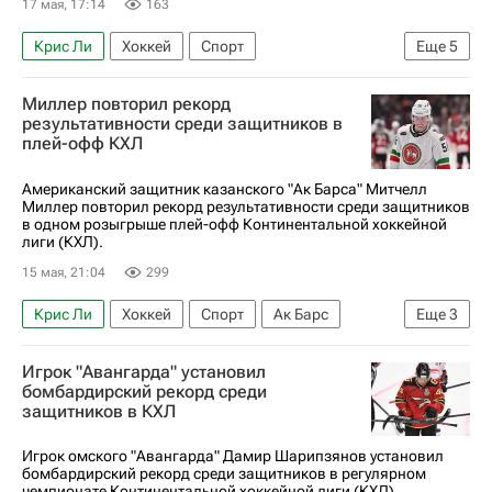
17 мая, 17:14
163
Крис Ли
Хоккей
Спорт
Еще
5
Александр Хмелевский
Миллер повторил рекорд
Локомотив (Ярославль)
Ак Барс
результативности среди защитников в
плей-офф КХЛ
Металлург (Магнитогорск)
КХЛ 2025-2026
Американский защитник казанского "Ак Барса" Митчелл
Миллер повторил рекорд результативности среди защитников
в одном розыгрыше плей-офф Континентальной хоккейной
лиги (КХЛ).
15 мая, 21:04
299
Крис Ли
Хоккей
Спорт
Ак Барс
Еще
3
Локомотив (Ярославль)
Игрок "Авангарда" установил
Металлург (Магнитогорск)
КХЛ 2025-2026
бомбардирский рекорд среди
защитников в КХЛ
Игрок омского "Авангарда" Дамир Шарипзянов установил
бомбардирский рекорд среди защитников в регулярном
чемпионате Континентальной хоккейной лиги (КХЛ).