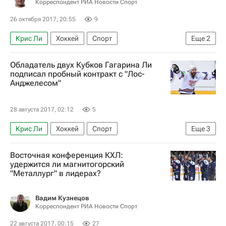
Корреспондент РИА Новости Спорт
Канада
Барыс
Салават Юлаев
26 октября 2017, 20:55
9
Динамо (Рига)
ЦСКА
Крис Ли
Хоккей
Спорт
Еще
2
Металлург (Магнитогорск)
Ак Барс
Геннадий Величкин
Джесси Блэкер
Эрик О′Делл
Обладатель двух Кубков Гагарина Ли
Металлург (Магнитогорск)
подписал пробный контракт с "Лос-
Карл Столлери
Чарлз Геноуэй
Анджелесом"
Бен Скривенс
Линден Вей
Куинтон Хауден
Брэндан Козун
Роберт Клинкхаммер
28 августа 2017, 02:12
5
Жильбер Брюле
Симон Депре
Крис Ли
Хоккей
Спорт
Еще
3
Мэтт Эллисон
Джеффри Кинрейд
Национальная хоккейная лига (НХЛ)
Восточная конференция КХЛ:
Мэт Робинсон
Войтек Вольский
Металлург (Магнитогорск)
удержится ли магнитогорский
Мэтт Фрэттин
"Металлург" в лидерах?
Лос-Анджелес Кингз
Вадим Кузнецов
Корреспондент РИА Новости Спорт
22 августа 2017, 00:15
27