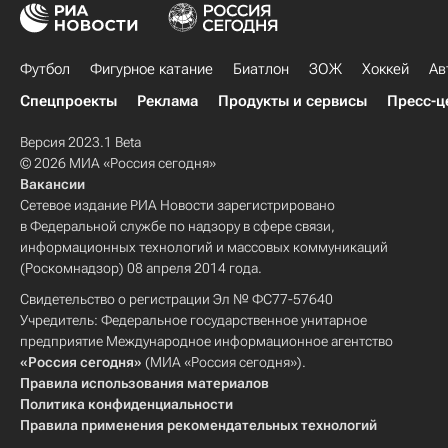
Шанхайские драконы
Брэндон Боченски
Андрей Стась
Локомотив (Ярославль)
Витязь
Сибирь
Мэтт Эллисон
Максим Березин
Футбол
Металлург (Новокузнецк)
Фигурное катание
Северсталь
Биатлон
ЗОЖ
Хоккей
Ав
Григорий Панин
Николай Лемтюгов
Амур
Медвешчак
Салават Юлаев
Спецпроекты
Реклама
Продукты и сервисы
Пресс-ц
Евгений Медведев
Дмитрий Кугрышев
Динамо (Рига)
СКА (Санкт-Петербург)
Версия 2023.1 Beta
Илья Зубов
Сергей Мозякин
Авангард
Металлург (Магнитогорск)
© 2026 МИА «Россия сегодня»
Джеффри Кинрейд
Юхан Сундстрём
Вакансии
Ак Барс
Сборная России по хоккею с шайбой
Данис Зарипов
Войтек Вольский
Сетевое издание РИА Новости зарегистрировано
Владислав Гавриков
Максим Шалунов
в Федеральной службе по надзору в сфере связи,
Александр Сёмин
Антон Ландер
информационных технологий и массовых коммуникаций
Константин Окулов
Кирилл Капризов
Дастин Бойд
Денис Денисов
(Роскомнадзор) 08 апреля 2014 года.
Алексей Береглазов
Михаил Григоренко
Андрей Костицын
Свидетельство о регистрации Эл № ФС77-57640
Никита Нестеров
Виктор Антипин
Учредитель: Федеральное государственное унитарное
предприятие Международное информационное агентство
Максим Карпов
Алексей Марченко
«Россия сегодня»
(МИА «Россия сегодня»).
Сергей Шумаков
Никита Гусев
Правила использования материалов
Политика конфиденциальности
Евгений Дадонов
Роман Любимов
Правила применения рекомендательных технологий
Антон Бурдасов
Михаил Пашнин