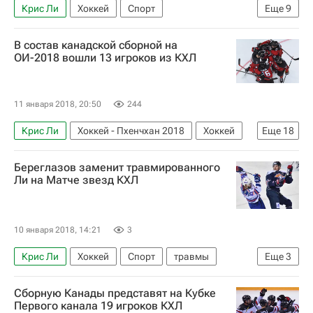
Крис Ли
Хоккей
Спорт
Еще
9
Сергей Гомоляко
КХЛ 2025-2026
В состав канадской сборной на
Салават Юлаев
Авангард
Автомобилист
ОИ-2018 вошли 13 игроков из КХЛ
Металлург (Магнитогорск)
Василий Кошечкин
Сергей Мозякин
11 января 2018, 20:50
244
Войтек Вольский
Крис Ли
Хоккей - Пхенчхан 2018
Хоккей
Еще
18
Спорт
Олимпийские игры
Пхенчхан 2018
Береглазов заменит травмированного
Новости - Пхенчхан 2018
Уилли Дежарден
Ли на Матче звезд КХЛ
Зимние Олимпийские игры 2018
КХЛ 2025-2026
Канада
Эрик О′Делл
10 января 2018, 14:21
3
Карл Столлери
Бен Скривенс
Линден Вей
Крис Ли
Хоккей
Спорт
травмы
Еще
3
Куинтон Хауден
Брэндан Козун
Матч звезд Континентальной хоккейной лиги-2018
Роберт Клинкхаммер
Мэт Робинсон
Сборную Канады представят на Кубке
Матч звезд КХЛ
Алексей Береглазов
Войтек Вольский
Марк-Андре Граньяни
Первого канала 19 игроков КХЛ