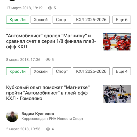
17 марта 2018, 19:19
5
Крис Ли
Хоккей
Спорт
КХЛ 2025-2026
Еще
6
Металлург (Магнитогорск)
Ак Барс
"Автомобилист" одолел "Магнитку" и
Станислав Галиев
Джастин Азеведо
сравнял счет в серии 1/8 финала плей-
офф КХЛ
Ярослав Косов
Данис Зарипов
8 марта 2018, 17:36
5
Крис Ли
Хоккей
Спорт
КХЛ 2025-2026
Еще
4
Автомобилист
Металлург (Магнитогорск)
Кубковый опыт поможет "Магнитке"
Александр Торченюк
Франсис Паре
пройти "Автомобилист" в плей-офф
КХЛ - Гомоляко
Вадим Кузнецов
Корреспондент РИА Новости Спорт
2 марта 2018, 19:58
4