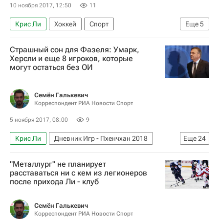
10 ноября 2017, 12:50
11
Крис Ли
Хоккей
Спорт
Еще
5
Вопрос участия игроков из Национальной хоккейной лиги (НХЛ) в зимних Олимпийских играх 2018 года в Пхенчхане. Мнения, комментарии
Страшный сон для Фазеля: Умарк,
Зимние Олимпийские игры 2018
Херсли и еще 8 игроков, которые
могут остаться без ОИ
КХЛ 2025-2026
Национальная хоккейная лига (НХЛ)
Семён Галькевич
Металлург (Магнитогорск)
Корреспондент РИА Новости Спорт
5 ноября 2017, 08:00
9
Крис Ли
Дневник Игр - Пхенчхан 2018
Еще
24
Хоккей
Спорт
Блоги
"Металлург" не планирует
Блог редакции РИА Новости Спорт
расставаться ни с кем из легионеров
после прихода Ли - клуб
Пхенчхан 2018
Рене Фазель
Дмитрий Чернышенко
Семён Галькевич
Корреспондент РИА Новости Спорт
Ситуация с допуском российских спортсменов на зимние Олимпийские и Паралимпийские игры 2018 года Пхенчхане