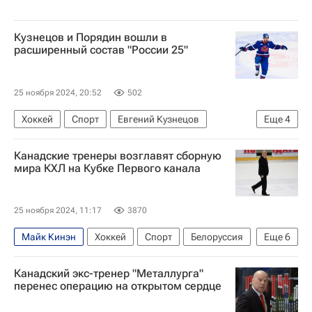
Кузнецов и Порядин вошли в
расширенный состав "России 25"
25 ноября 2024, 20:52
502
Хоккей
Спорт
Евгений Кузнецов
Еще
4
Павел Порядин
Роман Ротенберг
Канадские тренеры возглавят сборную
СКА (Санкт-Петербург)
ХК Спартак (Москва)
мира КХЛ на Кубке Первого канала
25 ноября 2024, 11:17
3870
Майк Кинэн
Хоккей
Спорт
Белоруссия
Еще
6
Казахстан
Россия
Майк Пелино
Канадский экс-тренер "Металлурга"
СКА (Санкт-Петербург)
Шанхайские драконы
перенес операцию на открытом сердце
Кубок Первого канала