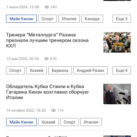
7 июля 2024, 15:08
243
Майк Кинэн
Спорт
Италия
Канада
Еще
3
Металлург (Магнитогорск)
Тренера "Металлурга" Разина
Шанхайские драконы
Чикаго Блэкхокс
признали лучшим тренером сезона
КХЛ
13 мая 2024, 20:34
810
Спорт
Хоккей
Барвиха
Андрей Разин
Еще
4
Игорь Никитин
Локомотив (Ярославль)
Обладатель Кубка Стэнли и Кубка
Металлург (Магнитогорск)
Северсталь
Гагарина Кинэн возглавил сборную
Италии
14 октября 2022, 18:03
114
Майк Кинэн
Хоккей
Спорт
Италия