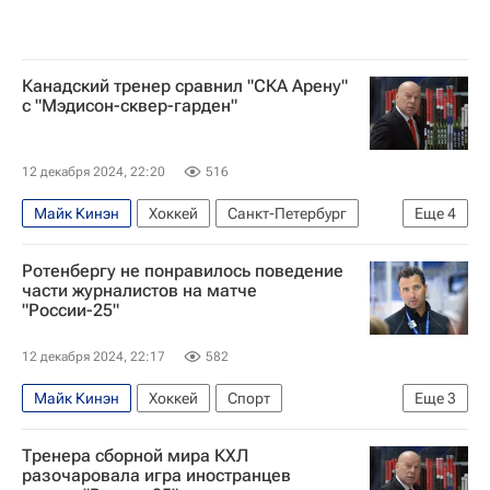
Канадский тренер сравнил "СКА Арену"
с "Мэдисон-сквер-гарден"
12 декабря 2024, 22:20
516
Майк Кинэн
Хоккей
Санкт-Петербург
Еще
4
Нью-Йорк (город)
СКА (Санкт-Петербург)
Ротенбергу не понравилось поведение
КХЛ 2025-2026
части журналистов на матче
"России-25"
Национальная хоккейная лига (НХЛ)
12 декабря 2024, 22:17
582
Майк Кинэн
Хоккей
Спорт
Еще
3
Роман Ротенберг
КХЛ 2025-2026
Тренера сборной мира КХЛ
Кубок Первого канала
разочаровала игра иностранцев