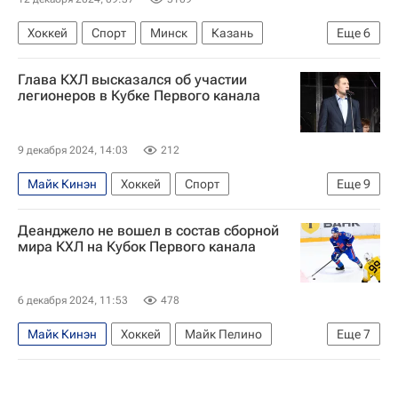
Хоккей
Спорт
Минск
Казань
Еще
6
Московская область (Подмосковье)
Глава КХЛ высказался об участии
Дин Стюарт
Хантер Миска
Патрик Рибар
легионеров в Кубке Первого канала
Ак Барс
Кубок Первого канала
9 декабря 2024, 14:03
212
Майк Кинэн
Хоккей
Спорт
Еще
9
Олимпийские игры
Санкт-Петербург
Деанджело не вошел в состав сборной
Белоруссия
Казахстан
мира КХЛ на Кубок Первого канала
Алексей Морозов (хоккей)
Майк Пелино
СКА (Санкт-Петербург)
Трактор
6 декабря 2024, 11:53
478
Кубок Первого канала
Майк Кинэн
Хоккей
Майк Пелино
Еще
7
Хантер Миска
СКА (Санкт-Петербург)
Кубок Первого канала
КХЛ 2025-2026