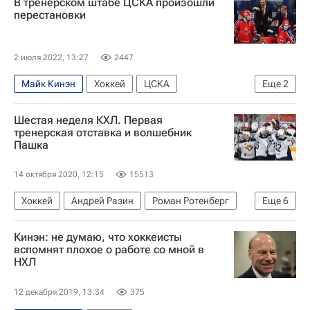
В тренерском штабе ЦСКА произошли
перестановки
2 июля 2022, 13:27
2447
Майк Кинэн
Хоккей
ЦСКА
Еще
2
Регулярный чемпионат КХЛ
Трансферы
Шестая неделя КХЛ. Первая
тренерская отставка и волшебник
Пашка
14 октября 2020, 12:15
15513
Хоккей
Андрей Разин
Роман Ротенберг
Еще
6
Билл Питерс
Материалы РИА Спорт
Кинэн: не думаю, что хоккеисты
КХЛ 2025-2026
ХК Сочи
вспомнят плохое о работе со мной в
НХЛ
ХК Динамо (Москва)
Металлург (Магнитогорск)
12 декабря 2019, 13:34
375