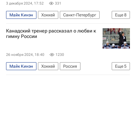
Кубок Первого канала
3 декабря 2024, 17:52
331
Майк Кинэн
Хоккей
Санкт-Петербург
Еще
8
Белоруссия
Казахстан
Михаил Кравец
Канадский тренер рассказал о любви к
Леонид Тамбиев
Шанхайские драконы
гимну России
Адмирал
СКА (Санкт-Петербург)
КХЛ 2025-2026
26 ноября 2024, 18:40
1230
Майк Кинэн
Хоккей
Россия
Еще
5
Санкт-Петербург
Белоруссия
Майк Пелино
Авангард
КХЛ 2025-2026