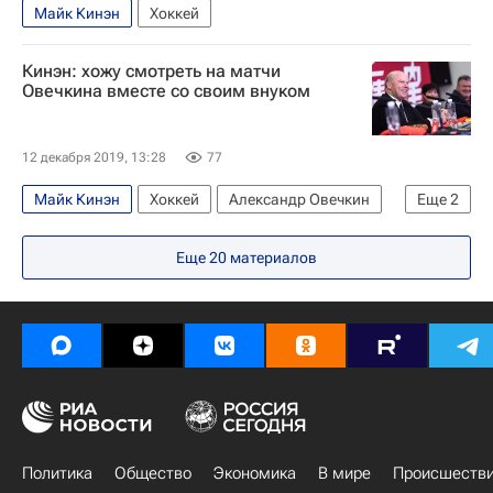
Майк Кинэн
Хоккей
Кинэн: хожу смотреть на матчи
Овечкина вместе со своим внуком
12 декабря 2019, 13:28
77
Майк Кинэн
Хоккей
Александр Овечкин
Еще
2
Национальная хоккейная лига (НХЛ)
Еще
20
материалов
Вашингтон Кэпиталз
Политика
Общество
Экономика
В мире
Происшеств