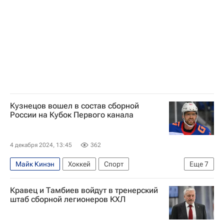
Национальная хоккейная лига (НХЛ)
ХК Спартак (Москва)
ХК Динамо (Москва)
Кузнецов вошел в состав сборной
России на Кубок Первого канала
4 декабря 2024, 13:45
362
Майк Кинэн
Хоккей
Спорт
Еще
7
Санкт-Петербург
Белоруссия
Казахстан
Кравец и Тамбиев войдут в тренерский
Евгений Кузнецов
Роман Ротенберг
штаб сборной легионеров КХЛ
СКА (Санкт-Петербург)