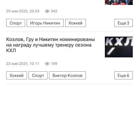
29 мая 2025, 20:53
342
Спорт
Игорь Никитин
Хоккей
Еще
3
Локомотив (Ярославль)
Трактор
Козлов, Гру и Никитин номинированы
КХЛ 2025-2026
на награду лучшему тренеру сезона
КХЛ
23 мая 2025, 10:11
189
Хоккей
Спорт
Виктор Козлов
Еще
6
Игорь Никитин
Трактор
Локомотив (Ярославль)
КХЛ 2025-2026
Бенуа Гру (тренер
Зинэтула Билялетдинов