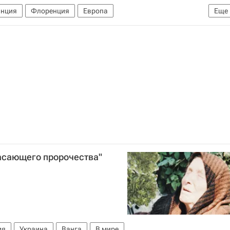
нция
Флоренция
Европа
Еще
рия Ромола ди Лоренцо де Медичи)
жасающего пророчества"
ия
Украина
Ванга
В мире