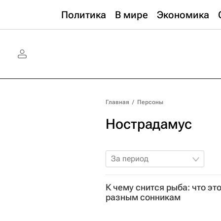
Политика
В мире
Экономика
Главная
/
Персоны
Нострадамус
За период
К чему снится рыба: что эт
разным сонникам