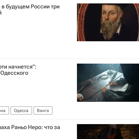
и в будущем России три
й
ти начнется":
 Одесского
ина
Одесса
Ванга
ха Раньо Неро: что за