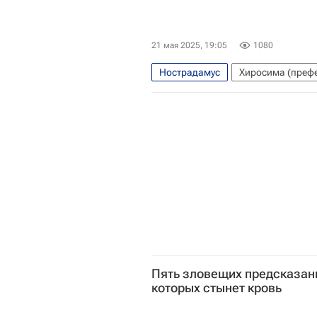
21 мая 2025, 19:05
1080
Нострадамус
Хиросима (префе
Пять зловещих предсказан
которых стынет кровь