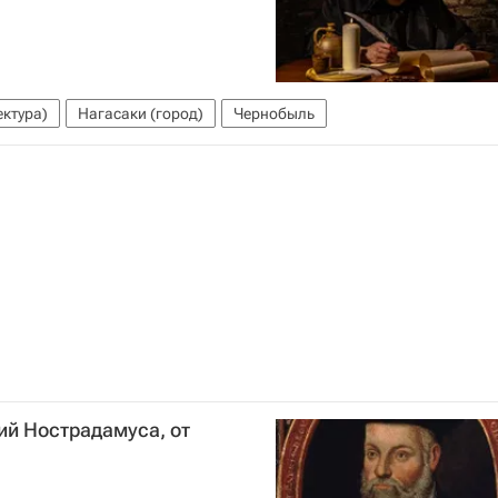
ктура)
Нагасаки (город)
Чернобыль
ий Нострадамуса, от