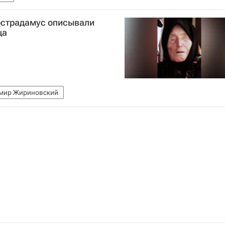
Нострадамус описывали
ца
мир Жириновский