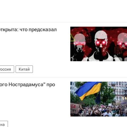
открыта: что предсказал
Россия
Китай
ого Нострадамуса" про
ина