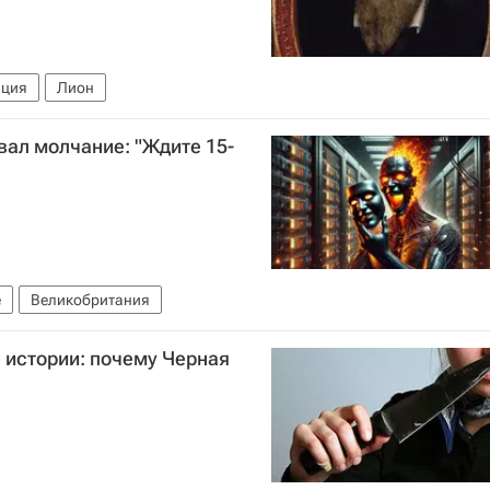
ция
Лион
ал молчание: "Ждите 15-
е
Великобритания
 истории: почему Черная