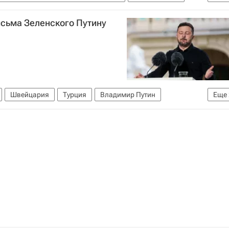
нные силы Украины
исьма Зеленского Путину
сии
Верховная Рада Украины
Владимир Путин
Швейцария
Турция
Владимир Путин
Еще
ая Рада Украины