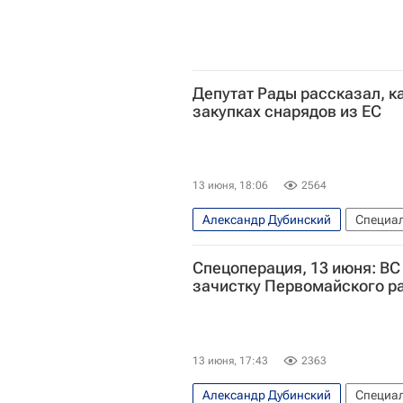
Депутат Рады рассказал, к
закупках снарядов из ЕС
13 июня, 18:06
2564
Александр Дубинский
Специал
Россия
КНДР
Борис Писто
Спецоперация, 13 июня: В
Верховная Рада Украины
Евр
зачистку Первомайского р
13 июня, 17:43
2363
Александр Дубинский
Специал