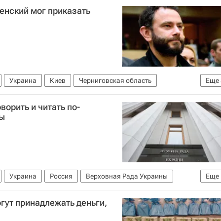
ленский мог приказать
Украина
Киев
Черниговская область
Еще
льное антикоррупционное бюро Украины (НАБУ)
ворить и читать по-
ды
Украина
Россия
Верховная Рада Украины
Еще
огут принадлежать деньги,