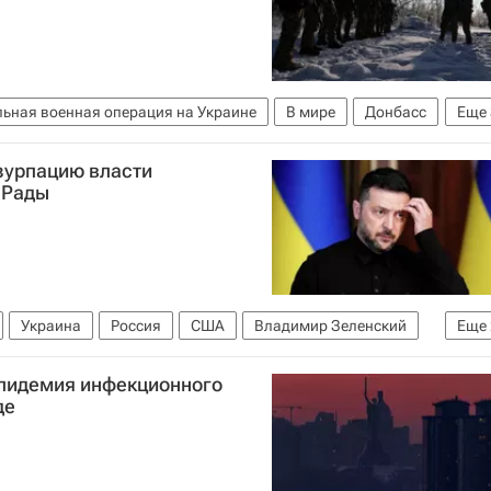
ьная военная операция на Украине
В мире
Донбасс
Еще
ные силы Украины
узурпацию власти
 Рады
Украина
Россия
США
Владимир Зеленский
Еще
да Украины
эпидемия инфекционного
де