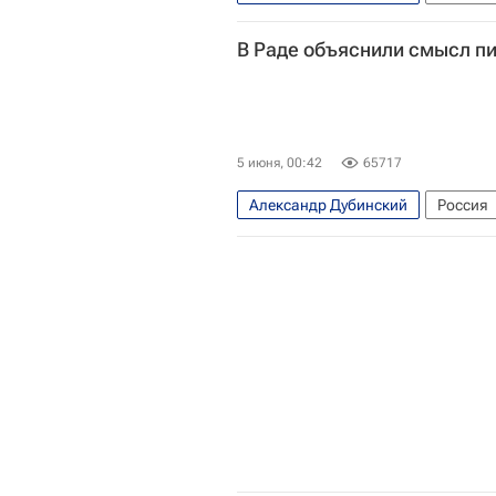
Первомайский район
Вооруже
В Раде объяснили смысл п
Воздушно-космические силы Рос
Украина
Россия
5 июня, 00:42
65717
Александр Дубинский
Россия
Владимир Зеленский
Верховн