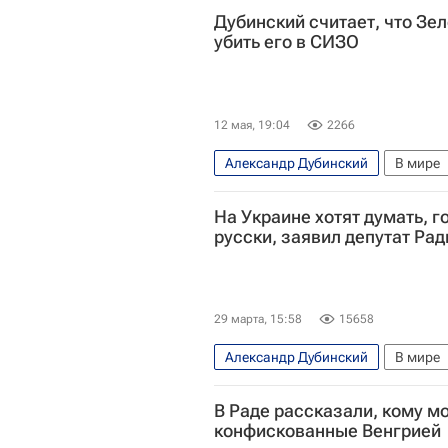
Дубинский считает, что Зе
убить его в СИЗО
12 мая, 19:04
2266
Александр Дубинский
В мире
Владимир Зеленский
Национа
На Украине хотят думать, го
Верховная Рада Украины
русски, заявил депутат Ра
29 марта, 15:58
15658
Александр Дубинский
В мире
Еврокомиссия
В Раде рассказали, кому м
конфискованные Венгрией