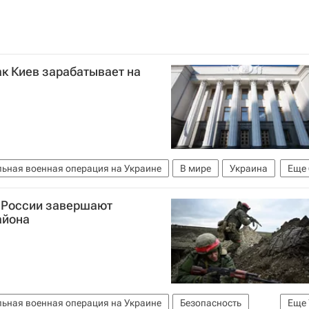
ак Киев зарабатывает на
ьная военная операция на Украине
В мире
Украина
Еще
риус
Вооруженные силы Украины
С России завершают
осоюз
айона
ьная военная операция на Украине
Безопасность
Еще