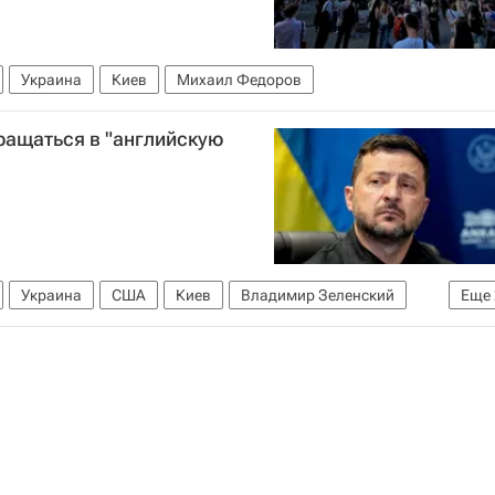
Украина
Киев
Михаил Федоров
ращаться в "английскую
Украина
США
Киев
Владимир Зеленский
Еще
ные силы Украины