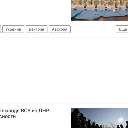
Украина
Венгрия
Австрия
Еще
Орбан
Ощадбанк
Верховная Рада Украины
о выводе ВСУ из ДНР
сности