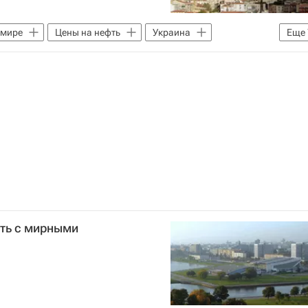
 мире
Цены на нефть
Украина
Еще
ам Алиев
Владимир Путин
Верховная Рада Украины
ать с мирными