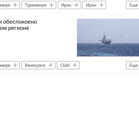
 мире
Туркмения
Ирак
Иран
Еще
я обеспокоено
ом регионе
 мире
Венесуэла
США
Еще
д Трамп
Николас Мадуро
ООН
ФБР