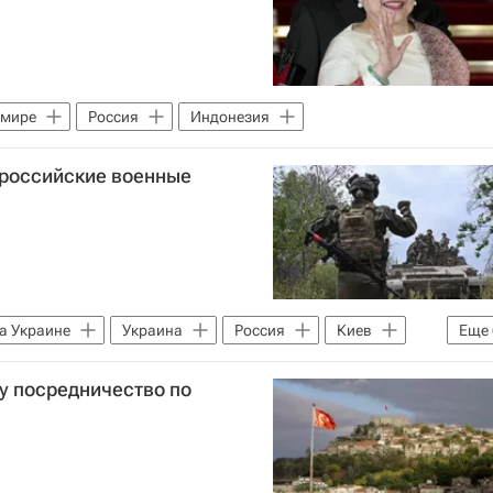
 мире
Россия
Индонезия
 российские военные
а Украине
Украина
Россия
Киев
Еще
 Шольц
Александр Вольфович
НАТО
у посредничество по
Министерство обороны США