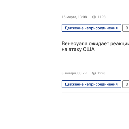
15 марта, 13:08
1198
Движение неприсоединения
В
Сергей Лавров
Бруно Родр
Венесуэла ожидает реакции
на атаку США
8 января, 00:29
1228
Движение неприсоединения
В
Нью-Йорк (город)
Николас
ООН
Удары США по Венесу