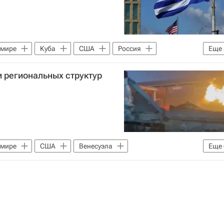
 мире
Куба
США
Россия
Еще
игес
ООН
 региональных структур
 мире
США
Венесуэла
Еще
 Мадуро
Силия Флорес
Дональд Трамп
эле