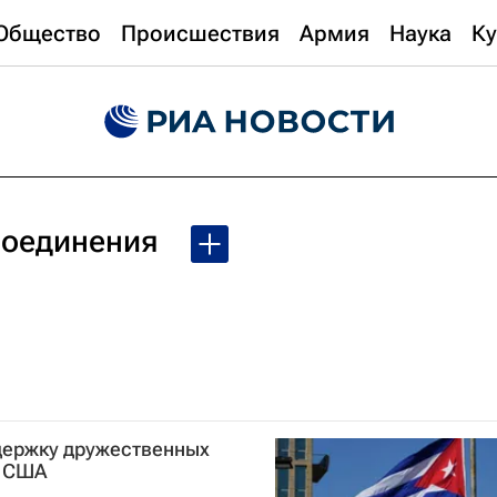
Общество
Происшествия
Армия
Наука
Ку
соединения
держку дружественных
я США