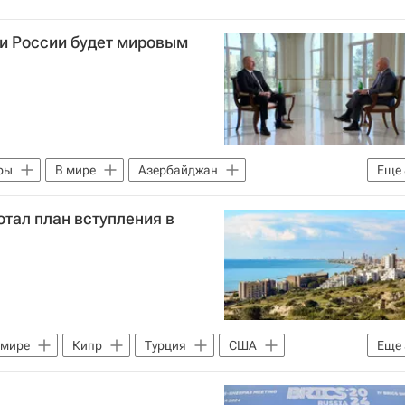
 и России будет мировым
ры
В мире
Азербайджан
Еще
ОБСЕ
ООН
Жозеп Боррель
Россия
отал план вступления в
 мире
Кипр
Турция
США
Еще
Байден
Джейк Салливан
НАТО
ООН