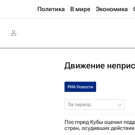
Политика
В мире
Экономика
Движение непри
РИА Новости
За период
Постпред Кубы оценил под
стран, осудивших действи