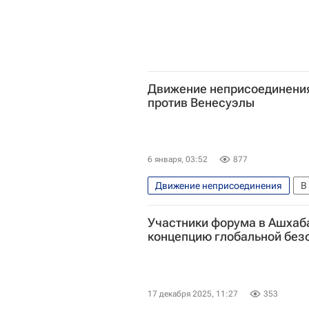
Движение неприсоединени
против Венесуэлы
6 января, 03:52
877
Движение неприсоединения
В
Нью-Йорк (город)
Николас
Участники форума в Ашхаб
ООН
Удары США по Венесу
концепцию глобальной без
17 декабря 2025, 11:27
353