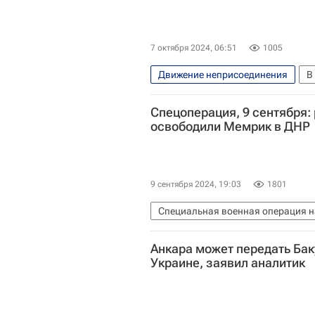
7 октября 2024, 06:51
1005
Движение неприсоединения
В
Спецоперация, 9 сентября:
освободили Мемрик в ДНР
9 сентября 2024, 19:03
1801
Специальная военная операция н
Владимир Зеленский
Олаф
Анкара может передать Бак
Вооруженные силы Украины
Украине, заявил аналитик