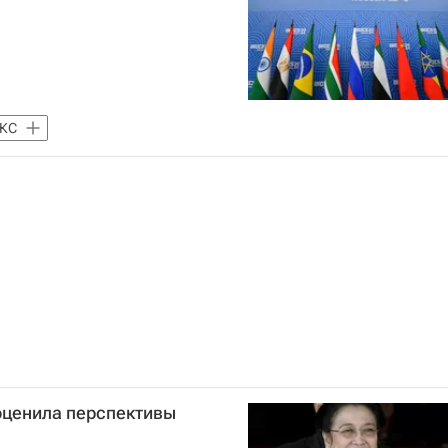
КС
оценила перспективы