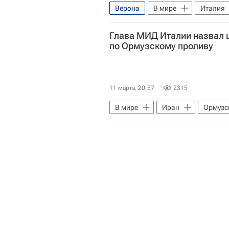
Верона
В мире
Италия
Глава МИД Италии назвал 
по Ормузскому проливу
11 марта, 20:57
2315
В мире
Иран
Ормузс
МИД Италии