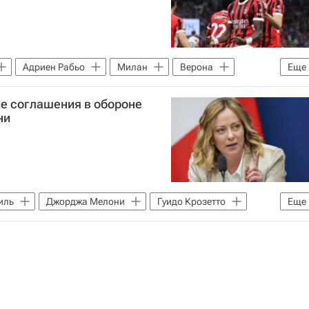
Адриен Рабьо
Милан
Верона
Еще
алии по футболу)
ие соглашения в обороне
ни
иль
Джорджа Мелони
Гуидо Крозетто
Еще