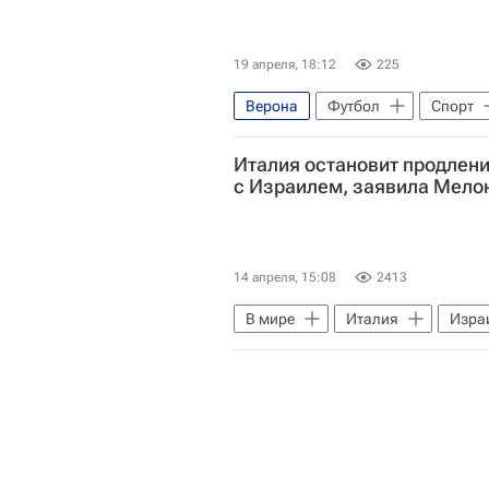
19 апреля, 18:12
225
Верона
Футбол
Спорт
Серия А 2026-2027 (Чемпионат Ит
Италия остановит продлен
с Израилем, заявила Мело
14 апреля, 15:08
2413
В мире
Италия
Изра
Исраэль Кац