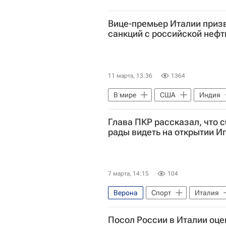
Вице-премьер Италии призв
санкций с российской нефт
11 марта, 13:36
1364
В мире
США
Индия
Дональд Трамп
Еврокомис
Глава ПКР рассказал, что 
рады видеть на открытии И
7 марта, 14:15
104
Верона
Спорт
Италия
Паралимпийский комитет России 
Посол России в Италии оце