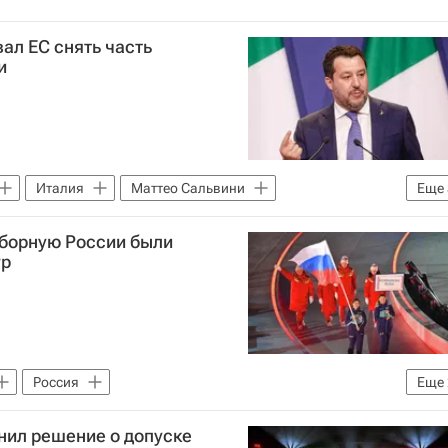
ал ЕС снять часть
и
Италия
Маттео Сальвини
Еще
сия
Евросоюз
сборную России были
гр
Россия
Еще
(ПКР)
Паралимпийские игры
нил решение о допуске