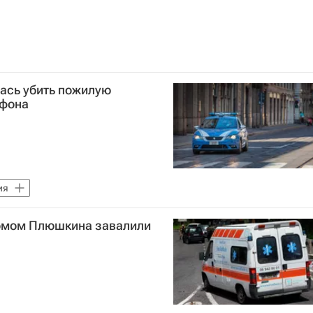
ась убить пожилую
ефона
ия
ромом Плюшкина завалили