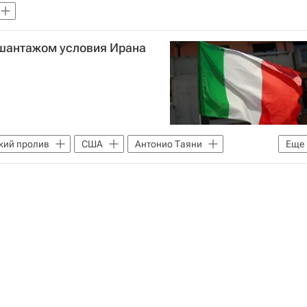
шантажом условия Ирана
кий пролив
США
Антонио Таяни
Еще