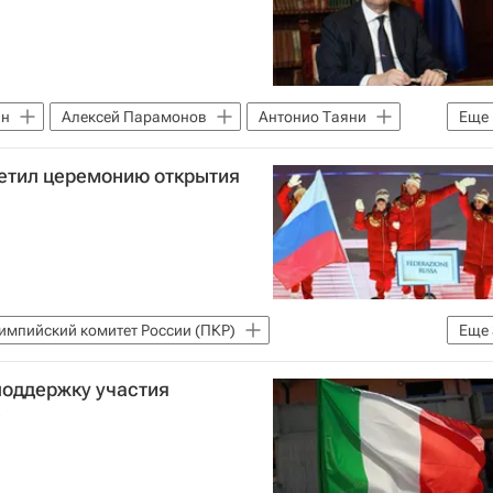
ан
Алексей Парамонов
Антонио Таяни
Еще
сетил церемонию открытия
импийский комитет России (ПКР)
Еще
рт
Вокруг спорта
поддержку участия
в