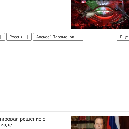
Россия
Алексей Парамонов
Еще
итет (МОК)
Паралимпийские игры
тировал решение о
пиаде