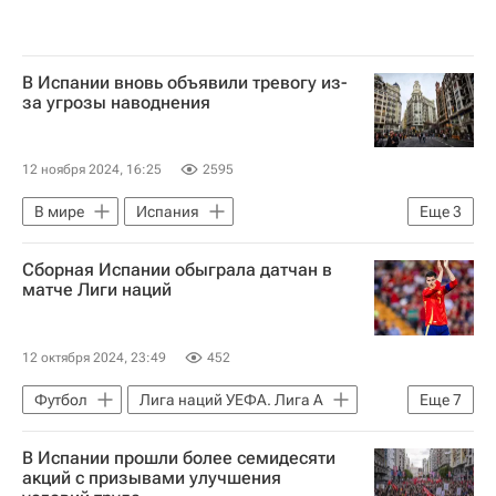
В Испании вновь объявили тревогу из-
за угрозы наводнения
12 ноября 2024, 16:25
2595
В мире
Испания
Еще
3
Валенсия (область)
Сборная Испании обыграла датчан в
Балеарские острова
матче Лиги наций
Наводнения в Испании
12 октября 2024, 23:49
452
Футбол
Лига наций УЕФА. Лига A
Еще
7
Спорт
Нико Эльведи
В Испании прошли более семидесяти
Александар Митрович
Брель Эмболо
акций с призывами улучшения