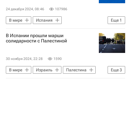
24 декабря 2024, 08:46
107986
В мире
Испания
Еще
1
Алжир (провинция)
В Испании прошли марши
солидарности с Палестиной
30 ноября 2024, 22:28
1590
В мире
Израиль
Палестина
Еще
3
Ливан
ХАМАС
ООН