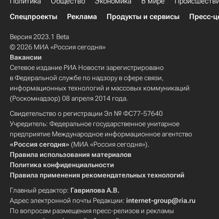
Политика
Общество
Экономика
В мире
Происшеств
Спецпроекты
Реклама
Продукты и сервисы
Пресс-ц
Версия 2023.1 Beta
© 2026 МИА «Россия сегодня»
Вакансии
Сетевое издание РИА Новости зарегистрировано
в Федеральной службе по надзору в сфере связи,
информационных технологий и массовых коммуникаций
(Роскомнадзор) 08 апреля 2014 года.
Свидетельство о регистрации Эл № ФС77-57640
Учредитель: Федеральное государственное унитарное
предприятие Международное информационное агентство
«Россия сегодня»
(МИА «Россия сегодня»).
Правила использования материалов
Политика конфиденциальности
Правила применения рекомендательных технологий
Главный редактор:
Гаврилова А.В.
Адрес электронной почты Редакции:
internet-group@ria.ru
По вопросам размещения пресс-релизов и рекламы