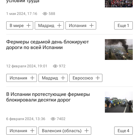
условий труда
Лига Наций
Сербия
Испания
1 мая 2024, 17:16
588
В мире
Мадрид
Испания
Еще
1
Барселона (город)
Фермеры седьмой день блокируют
дороги по всей Испании
12 февраля 2024, 19:01
972
Испания
Мадрид
Евросоюз
В Испании протестующие фермеры
блокировали десятки дорог
6 февраля 2024, 13:36
7402
Испания
Валенсия (область)
Еще
4