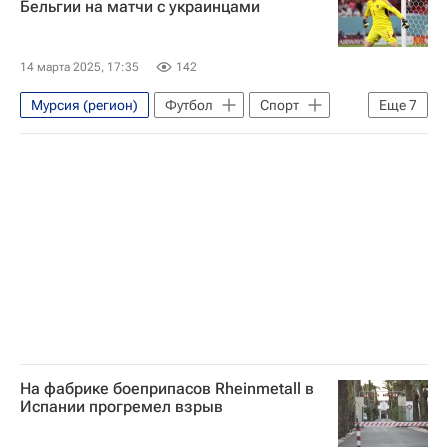
Бельгии на матчи с украинцами
14 марта 2025, 17:35
142
Мурсия (регион)
Футбол
Спорт
Еще
7
Бельгия
Украина
Тибо Куртуа
Доменико Тедеско
Лига Наций
Реал Мадрид
Спартак Москва
На фабрике боеприпасов Rheinmetall в
Испании прогремел взрыв