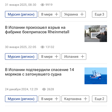
31 января 2025, 08:30
9919
Мурсия (регион)
В мире
Украина
Еще
3
Россия
Сергей Лавров
НАТО
В Испании произошел взрыв на
фабрике боеприпасов Rheinmetall
30 января 2025, 22:05
13132
Мурсия (регион)
В мире
Испания
В Испании подтвердили спасение 14
моряков с затонувшего судна
24 декабря 2024, 12:29
2628
Мурсия (регион)
В мире
Картахена
Еще
2
Испания
Россия