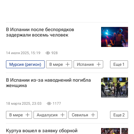
В Испании после беспорядков
задержали восемь человек
14 июля 2025, 15:19
928
Мурсия (регион)
В мире
Испания
Еще
1
Марокко
В Испании из-за наводнений погибла
женщина
18 марта 2025, 23:03
1177
В мире
Андалусия
Севилья
Еще
2
Малага
Испания
Куртуа вошел в заявку сборной