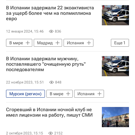
Барселона (город)
Еврокомиссия
В Испании задержали 22 экоактивиста
Евросоюз
В мире
за ущерб более чем на полмиллиона
евро
12 января 2024, 15:46
836
В мире
Мадрид
Испания
Еще
1
Барселона (город)
В Испании задержали мужчину,
поставлявшего "очищенную ртуть"
последователям
22 ноября 2023, 15:51
848
Мурсия (регион)
В мире
Испания
Сгоревший в Испании ночной клуб не
имел лицензии на работу, пишут СМИ
2 октября 2023, 15:15
2152