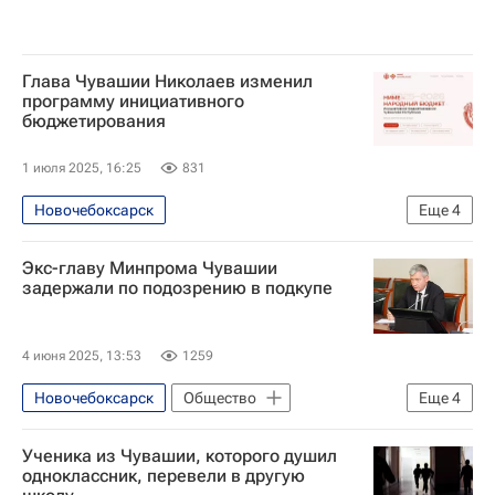
Глава Чувашии Николаев изменил
программу инициативного
бюджетирования
1 июля 2025, 16:25
831
Новочебоксарск
Еще
4
Чувашская Республика (Чувашия)
Экс-главу Минпрома Чувашии
Олег Николаев (политик)
Чебоксары
задержали по подозрению в подкупе
Владимир Максимов
4 июня 2025, 13:53
1259
Новочебоксарск
Общество
Еще
4
Чувашская Республика (Чувашия)
Ученика из Чувашии, которого душил
Россия
Евгений Герасимов
одноклассник, перевели в другую