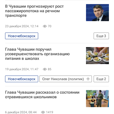
Россия
В Чувашии прогнозируют рост
Чувашская Республика (Чувашия)
пассажиропотока на речном
транспорте
Александр Бастрыкин
Следственный комитет России (СК РФ)
23 декабря 2024, 12:14
70
Новочебоксарск
Еще
3
Чувашская Республика (Чувашия)
Глава Чувашии поручил
Олег Николаев (политик)
усовершенствовать организацию
питания в школах
Роман Старовойт
19 декабря 2024, 11:47
85
Новочебоксарск
Олег Николаев (политик)
Еще
2
Чувашская Республика (Чувашия)
Глава Чувашии рассказал о состоянии
Школы
отравившихся школьников
6 декабря 2024, 08:44
1419