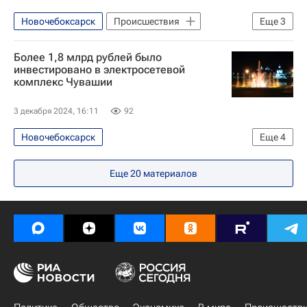
Новочебоксарск
Происшествия
Еще
3
Россия
Олег Николаев (политик)
Более 1,8 млрд рублей было
Федеральная служба по надзору в сфере защиты прав потребителей и благополучия человека (Роспотребнадзор)
инвестировано в электросетевой
комплекс Чувашии
3 декабря 2024, 16:11
92
Новочебоксарск
Еще
4
Чувашская Республика (Чувашия)
Еще
20
материалов
Олег Николаев (политик)
Александр Гаврилов
Чувашэнерго