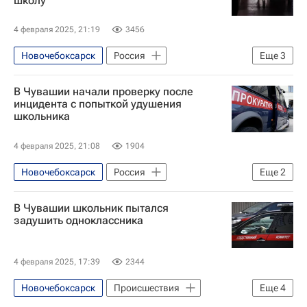
школу
Следственный комитет России (СК РФ)
4 февраля 2025, 21:19
3456
Новочебоксарск
Россия
Еще
3
Чувашская Республика (Чувашия)
В Чувашии начали проверку после
Следственный комитет России (СК РФ)
инцидента с попыткой удушения
школьника
Происшествия
4 февраля 2025, 21:08
1904
Новочебоксарск
Россия
Еще
2
Происшествия
В Чувашии школьник пытался
Чувашская Республика (Чувашия)
задушить одноклассника
4 февраля 2025, 17:39
2344
Новочебоксарск
Происшествия
Еще
4