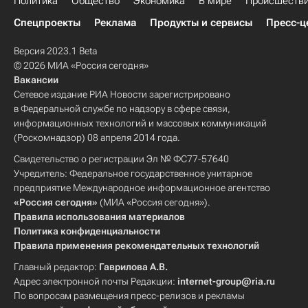
Политика
Общество
Экономика
В мире
Происшеств
Спецпроекты
Реклама
Продукты и сервисы
Пресс-ц
Версия 2023.1 Beta
© 2026 МИА «Россия сегодня»
Вакансии
Сетевое издание РИА Новости зарегистрировано
в Федеральной службе по надзору в сфере связи,
информационных технологий и массовых коммуникаций
(Роскомнадзор) 08 апреля 2014 года.
Свидетельство о регистрации Эл № ФС77-57640
Учредитель: Федеральное государственное унитарное
предприятие Международное информационное агентство
«Россия сегодня»
(МИА «Россия сегодня»).
Правила использования материалов
Политика конфиденциальности
Правила применения рекомендательных технологий
Главный редактор:
Гаврилова А.В.
Адрес электронной почты Редакции:
internet-group@ria.ru
По вопросам размещения пресс-релизов и рекламы