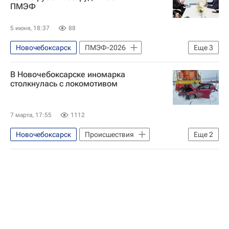
ПМЭФ
5 июня, 18:37
88
Новочебоксарск
ПМЭФ-2026
Еще
3
Олег Николаев (политик)
В Новочебоксарске иномарка
Михаил Осеевский
Чебоксары
столкнулась с локомотивом
7 марта, 17:55
1112
Новочебоксарск
Происшествия
Еще
2
Горьковская железная дорога
Ford Motor