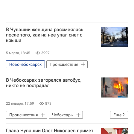
В Чувашии женщина рассмеялась
после того, как на нее упал снег с
крыши
5 марта, 18:45
3997
Новочебоксарск
Происшествия
В Чебоксарах загорелся автобус,
никто не пострадал
22 января, 17:59
873
Происшествия
Чебоксары
Еще
2
Россия
Глава Чувашии Олег Николаев примет
МЧС России (Министерство РФ по делам гражданской обороны, чрезвычайным ситуациям и ликвидации последствий стихийных бедствий)