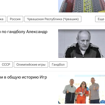
ка
Россия
Чувашская Республика (Чувашия)
Еще
колаев (политик)
 по гандболу Александр
илищно-коммунального хозяйства РФ (Минстрой России)
СССР
Олимпийские игры
Гандбол
и в общую историю Игр