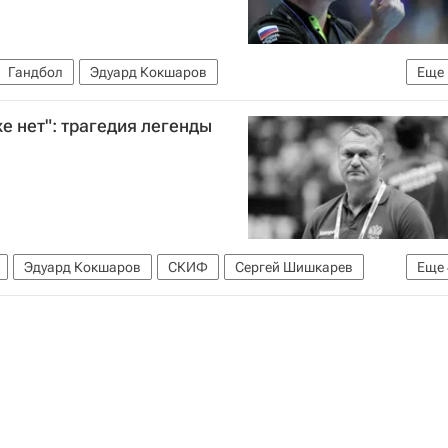
Гандбол
Эдуард Кокшаров
Еще
)
е нет": трагедия легенды
Эдуард Кокшаров
СКИФ
Сергей Шишкарев
Еще
)
Вокруг спорта
Материалы РИА Спорт