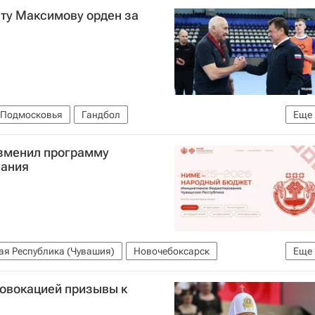
сту Максимову орден за
 Подмосковья
Гандбол
Еще
е)
Андрей Воробьев
зменил программу
вания
ая Республика (Чувашия)
Новочебоксарск
Еще
ксары
ровокацией призывы к