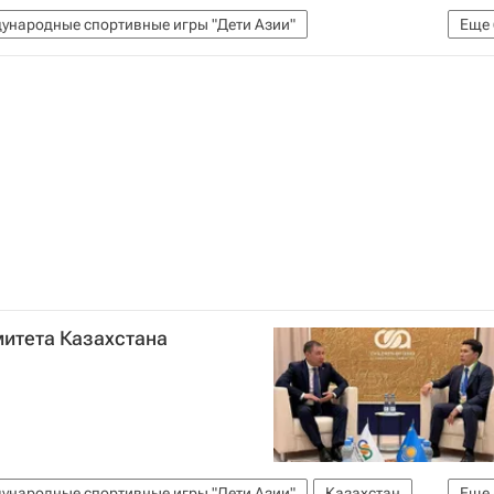
дународные спортивные игры "Дети Азии"
Еще
(МСИ) "Дети Азии"
Общество
Якутск
Азии
митета Казахстана
дународные спортивные игры "Дети Азии"
Казахстан
Еще