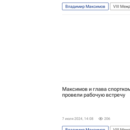
Владимир Максимов
VIII Меж
Международные спортивные игры 
Владивосток
Россия
Дети 
Максимов и глава спортко
провели рабочую встречу
7 июля 2024, 14:08
206
Владимир Максимов
VIII Меж