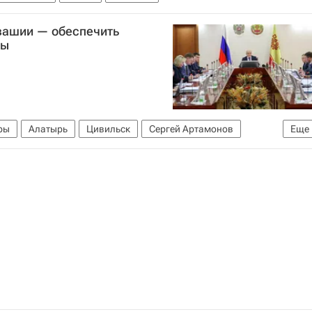
увашии — обеспечить
ры
ры
Алатырь
Цивильск
Сергей Артамонов
Еще