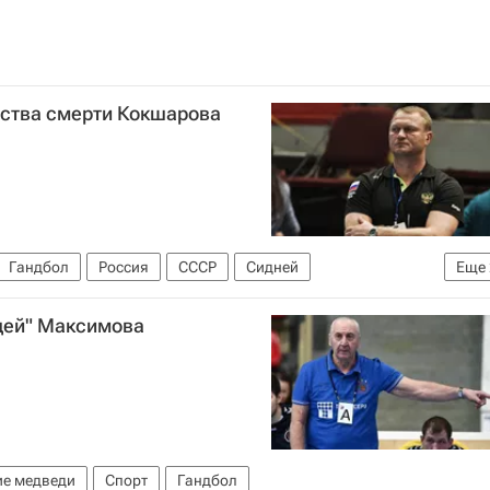
ьства смерти Кокшарова
Гандбол
Россия
СССР
Сидней
Еще
медведи
дей" Максимова
ие медведи
Спорт
Гандбол