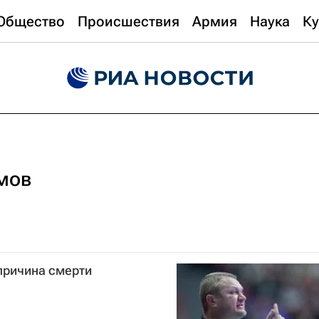
Общество
Происшествия
Армия
Наука
Ку
мов
причина смерти