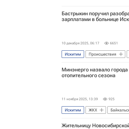
Бастрыкин поручил разобра
зарплатами в больнице Ис
10 декабря 2025, 06:17
6651
Искитим
Происшествия
Александр Бастрыкин
След
Минэнерго назвало города
отопительного сезона
11 ноября 2025, 13:39
925
Искитим
ЖКХ
Байкальс
Министерство энергетики РФ (Ми
Жительницу Новосибирской 