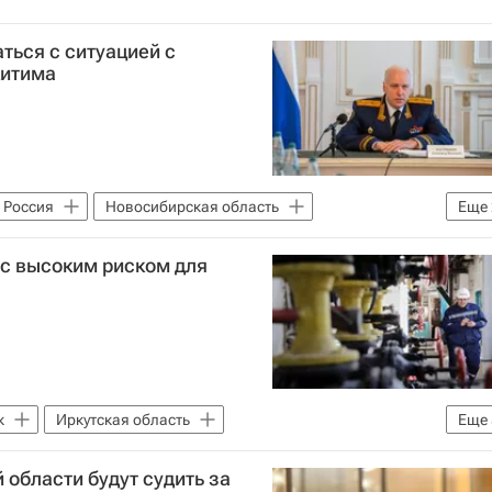
ться с ситуацией с
китима
Россия
Новосибирская область
Еще
ственный комитет России (СК РФ)
 с высоким риском для
к
Иркутская область
Еще
нэнерго России)
Совет Федерации РФ
области будут судить за
Федеральная служба по экологическому, технологическому и атомному надзору (Ростехнадзор)