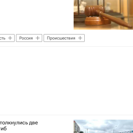
сть
Россия
Происшествия
толкнулись две
гиб