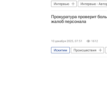
Интервью
Интервью - Авто
Россия
Министерство прир
Прокуратура проверит боль
жалоб персонала
10 декабря 2025, 07:51
1612
Искитим
Происшествия
Александр Бастрыкин
След