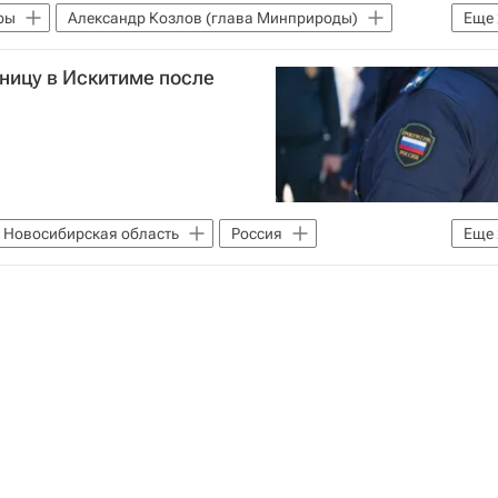
ры
Александр Козлов (глава Минприроды)
Еще
одных ресурсов и экологии РФ (Минприроды России)
ницу в Искитиме после
Новосибирская область
Россия
Еще
ственный комитет России (СК РФ)