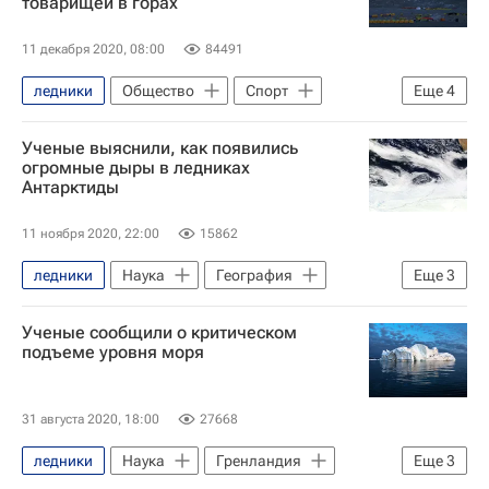
товарищей в горах
11 декабря 2020, 08:00
84491
ледники
Общество
Спорт
Еще
4
Александр Абрамов
Джомолунгма
Ученые выяснили, как появились
Туризм
Международный день гор
огромные дыры в ледниках
Антарктиды
11 ноября 2020, 22:00
15862
ледники
Наука
География
Еще
3
Антарктида
Южная Америка
Ученые сообщили о критическом
Земля - РИА Наука
подъеме уровня моря
31 августа 2020, 18:00
27668
ледники
Наука
Гренландия
Еще
3