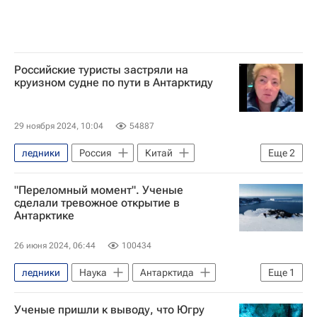
Российские туристы застряли на
круизном судне по пути в Антарктиду
29 ноября 2024, 10:04
54887
ледники
Россия
Китай
Еще
2
В мире
Происшествия
"Переломный момент". Ученые
сделали тревожное открытие в
Антарктике
26 июня 2024, 06:44
100434
ледники
Наука
Антарктида
Еще
1
Великобритания
Ученые пришли к выводу, что Югру