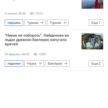
6 апреля, 08:00
12510
ледники
Туризм
Туризм
Еще
7
Туризм-Важное
Юлия Барановская
"Никак не побороть". Найденная во
Знаменитости
Аргентина
льдах древняя бактерия напугала
врачей
Южная Америка
Федор Конюхов
куда можно лететь
20 февраля, 08:00
12981
ледники
Наука
Бактерии
Еще
2
биология
Глобальное потепление