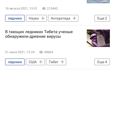
Институт географии РАН
18 августа 2021, 13:01
213442
ледники
Наука
Антарктида
Еще
2
Земля - РИА Наука
геология
В тающих ледниках Тибета ученые
обнаружили древние вирусы
21 июля 2021, 13:24
40664
ледники
США
Тибет
Еще
4
Земля - РИА Наука
биология
Вирусы
Наука