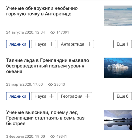
Антарктида
Земля - РИА Наука
Ученые обнаружили необычно
Глобальное потепление
горячую точку в Антарктиде
24 августа 2020, 12:34
147391
ледники
Наука
Антарктида
Еще
1
Земля - РИА Наука
Таяние льда в Гренландии вызвало
беспрецедентный подъем уровня
океана
23 марта 2020, 17:00
28043
ледники
Наука
География
Еще
6
Гренландия
Антарктида
Ученые выяснили, почему лед
Лос-Анджелес
НАСА
Гренландии стал таять в семь раз
быстрее
Земля - РИА Наука
Климат
3 февраля 2020, 19:00
49341