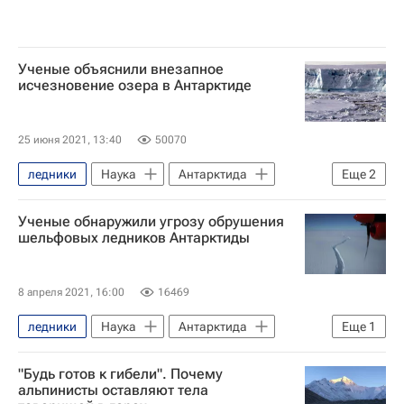
Ученые объяснили внезапное
исчезновение озера в Антарктиде
25 июня 2021, 13:40
50070
ледники
Наука
Антарктида
Еще
2
Земля - РИА Наука
Ученые обнаружили угрозу обрушения
Глобальное потепление
шельфовых ледников Антарктиды
8 апреля 2021, 16:00
16469
ледники
Наука
Антарктида
Еще
1
Земля - РИА Наука
"Будь готов к гибели". Почему
альпинисты оставляют тела