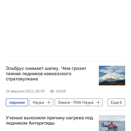
МЧС России (Министерство РФ по делам гражданской обороны, чрезвычайным ситуациям и ликвидации последствий стихийных бедствий)
Ми-8
Сноуборд
Новости - Туризм
Туризм
Москва
Эльбрус снимает шапку. Чем грозит
таяние ледников кавказского
стратовулкана
26 февраля 2022, 08:00
33028
ледники
Наука
Земля - РИА Наука
Еще
6
Космос - РИА Наука
Физика
Ученые выяснили причину нагрева под
Эльбрус
Климат
ледником Антарктиды
Межправительственная группа экспертов по изменению климата (МГЭИК, IPCC)