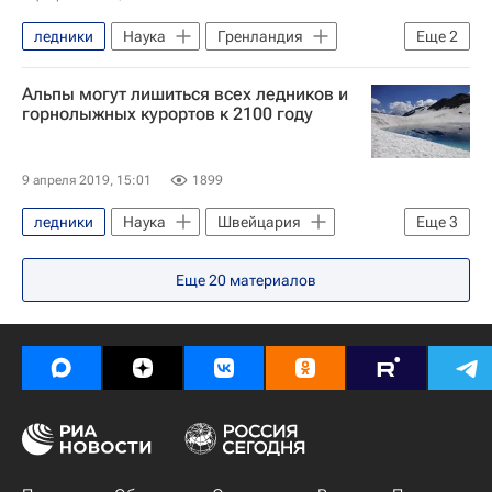
ледники
Наука
Гренландия
Еще
2
Германия
Земля - РИА Наука
Альпы могут лишиться всех ледников и
горнолыжных курортов к 2100 году
9 апреля 2019, 15:01
1899
ледники
Наука
Швейцария
Еще
3
Альпы
Климат
Еще
20
материалов
Глобальное потепление