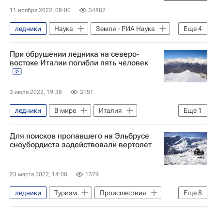
11 ноября 2022, 08:00
34882
ледники
Наука
Земля - РИА Наука
Еще
4
Арктика
Глобальное потепление
При обрушении ледника на северо-
ООН
Северный Ледовитый океан
востоке Италии погибли пять человек
3 июля 2022, 19:38
3151
ледники
В мире
Италия
Еще
1
Альпы
Для поисков пропавшего на Эльбрусе
сноубордиста задействовали вертолет
23 марта 2022, 14:08
1379
ледники
Туризм
Происшествия
Еще
8
Россия
Эльбрус