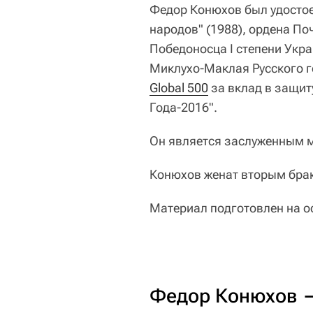
Федор Конюхов был удосто
народов" (1988), ордена По
Победоносца I степени Укра
Миклухо-Маклая Русского г
Global 500
за вклад в защиту
Года-2016".
Он является заслуженным м
Конюхов женат вторым брако
Материал подготовлен на о
Федор Конюхов —