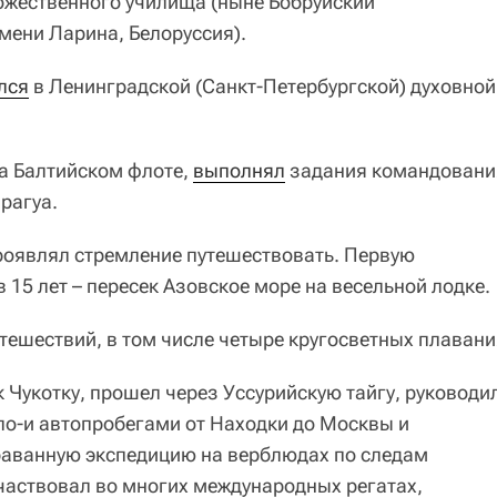
ожественного училища (ныне Бобруйский
мени Ларина, Белоруссия).
лся
в Ленинградской (Санкт-Петербургской) духовной
а Балтийском флоте,
выполнял
задания командовани
рагуа.
роявлял стремление путешествовать. Первую
 15 лет – пересек Азовское море на весельной лодке.
тешествий, в том числе четыре кругосветных плавани
 Чукотку, прошел через Уссурийскую тайгу, руководи
о-и автопробегами от Находки до Москвы и
раванную экспедицию на верблюдах по следам
участвовал во многих международных регатах,