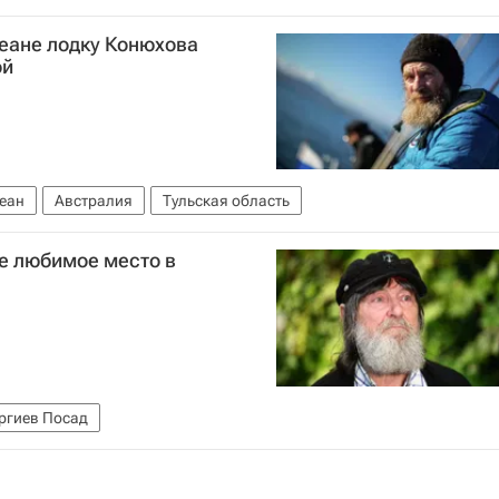
еане лодку Конюхова
ой
еан
Австралия
Тульская область
е любимое место в
ргиев Посад