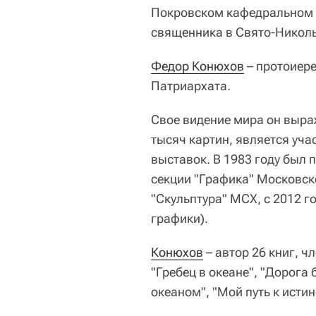
Покровском кафедральном с
священника в Свято-Никол
Федор Конюхов
– протоиер
Патриархата.
Свое видение мира он выраж
тысяч картин, является уч
выставок. В 1983 году был 
секции "Графика" Московско
"Скульптура" МСХ, с 2012 г
графики).
Конюхов
– автор 26 книг, ч
"Гребец в океане", "Дорога 
океаном", "Мой путь к истине