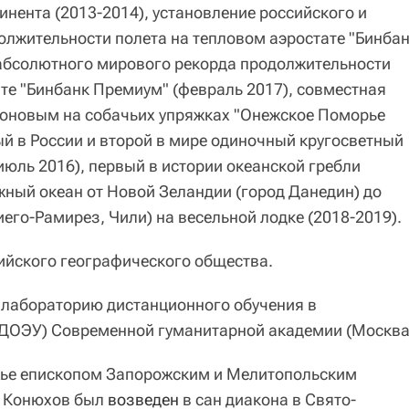
тинента (2013-2014), установление российского и
олжительности полета на тепловом аэростате "Бинбан
и абсолютного мирового рекорда продолжительности
те "Бинбанк Премиум" (февраль 2017), совместная
моновым на собачьих упряжках "Онежское Поморье
ый в России и второй в мире одиночный кругосветный
юль 2016), первый в истории океанской гребли
ный океан от Новой Зеландии (город Данедин) до
его-Рамирез, Чили) на весельной лодке (2018-2019).
ийского географического общества.
лабораторию дистанционного обучения в
ЛДОЭУ) Современной гуманитарной академии (Москва
жье епископом Запорожским и Мелитопольским
 Конюхов был
возведен
в сан диакона в Свято-