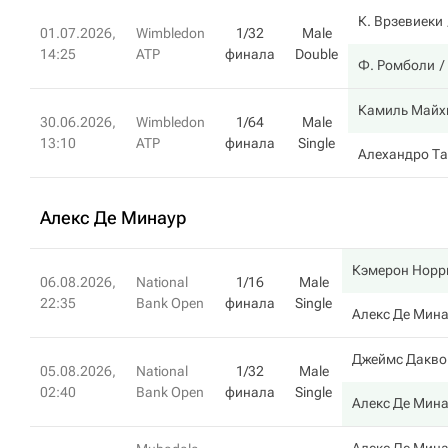
К. Врзевиеки
01.07.2026,
Wimbledon
1/32
Male
14:25
ATP
финала
Double
Ф. Ромболи
Камиль Майх
30.06.2026,
Wimbledon
1/64
Male
13:10
ATP
финала
Single
Алехандро Т
Алекс Де Минаур
Кэмерон Норр
06.08.2026,
National
1/16
Male
22:35
Bank Open
финала
Single
Алекс Де Мин
Джеймс Дакво
05.08.2026,
National
1/32
Male
02:40
Bank Open
финала
Single
Алекс Де Мин