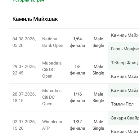
История встреч
Камиль Майхшак
Камиль Майх
04.08.2026,
National
1/64
Male
05:20
Bank Open
финала
Single
Гаэль Монфи
Тейлор Фриц
Mubadala
29.07.2026,
1/8
Male
Citi DC
22:45
финала
Single
Open
Камиль Майх
Камиль Майх
Mubadala
28.07.2026,
1/16
Male
Citi DC
18:15
финала
Single
Open
Томми Пол
Закари Свай
02.07.2026,
Wimbledon
1/32
Male
15:20
ATP
финала
Single
Камиль Майх