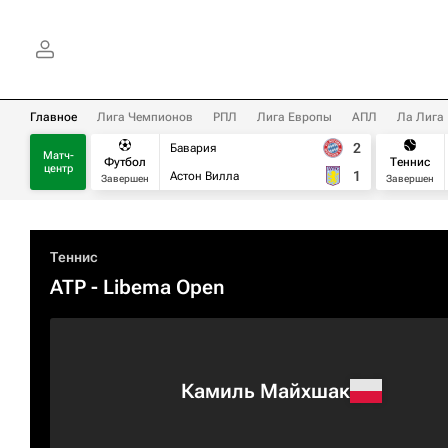
Главное
Лига Чемпионов
РПЛ
Лига Европы
АПЛ
Ла Лига
2
Бавария
Матч-
Футбол
Теннис
центр
1
Астон Вилла
Завершен
Завершен
Теннис
ATP
- Libema Open
Камиль Майхшак