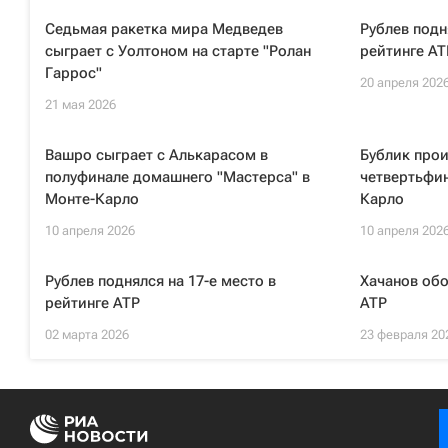
Седьмая ракетка мира Медведев
Рублев подн
сыграет с Уолтоном на старте "Ролан
рейтинге AT
Гаррос"
20 апреля 202
21 мая 2026
Вашро сыграет с Алькарасом в
Бублик прои
полуфинале домашнего "Мастерса" в
четвертьфин
Монте-Карло
Карло
10 апреля 2026
10 апреля 202
Рублев поднялся на 17-е место в
Хачанов обо
рейтинге ATP
ATP
02 марта 2026
23 февраля 20