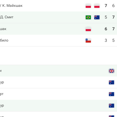
7
6
К. Майхшак
5
7
Д. Смит
6
7
шак
3
5
абило
и
аур
рт
аур