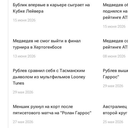
Бублик впервые в карьере сыграет на
Медведев о
Кубке Лейвера
поднялся на
рейтинге AT
15 июня 2026
15 июня 2026
Медведев не смог выйти в финал
Медведев с
турнира в Хертогенбосе
рейтинге AT
13 июня 2026
08 июня 2026
Рублев сравнил себя с Тасманским
Рублев выше
дьяволом из мультфильмов Looney
Гаррос"
Tunes
29 мая 2026
29 мая 2026
Меншик рухнул на корт после
Австралиец
пятисетового матча на "Ролан Гаррос"
второй круг
27 мая 2026
25 мая 2026