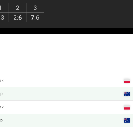
1
2
3
:
3
2
:
6
7
:
6
ак
ур
ак
ур