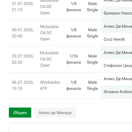
Алекс Де Мин
Mubadala
31.07.2026,
1/4
Male
Citi DC
21:10
финала
Single
Open
Брэндон Нака
Алекс Де Мин
Mubadala
30.07.2026,
1/8
Male
Citi DC
20:45
финала
Single
Open
Cruz Hewitt
Алекс Де Мин
Mubadala
29.07.2026,
1/16
Male
Citi DC
20:20
финала
Single
Open
Стефанос Циц
Алекс Де Мин
06.07.2026,
Wimbledon
1/8
Male
15:10
ATP
финала
Single
Флавио Кобол
Общее
Алекс де Минаур