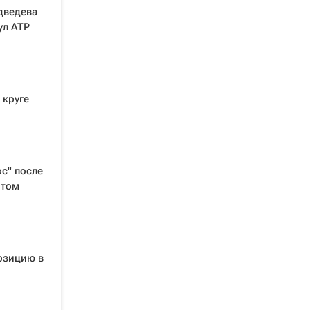
дведева
ул ATP
 круге
ос" после
итом
озицию в