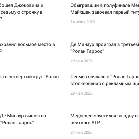
бошел Джоковича и
Обыгравший в полуфинале Ме
 седьмую строчку в
Майхшак завоевал первый тит
P
14 июня 2026
охранил восьмое место в
Де Минаур проиграл в третьем
P
"Ролан Гаррос"
29 мая 2026
л в четвертый круг "Ролан
Сенмез снялась с "Ролан Гарр
столкновения с рекламным щ
29 мая 2026
 Де Минаур вышел во
Медведев опустился на одну п
 "Ролан Гаррос"
рейтинге ATP
24 мая 2026