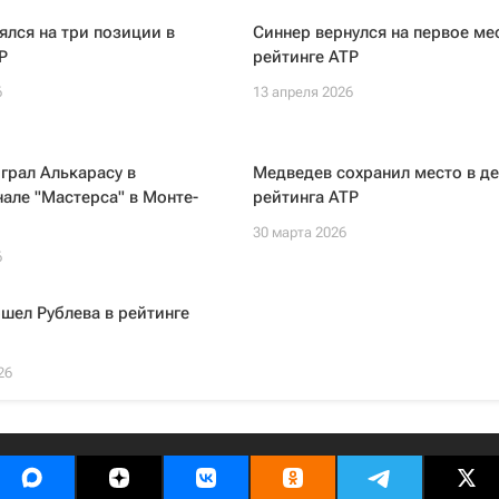
ялся на три позиции в
Синнер вернулся на первое ме
P
рейтинге ATP
6
13 апреля 2026
грал Алькарасу в
Медведев сохранил место в де
але "Мастерса" в Монте-
рейтинга ATP
30 марта 2026
6
шел Рублева в рейтинге
26