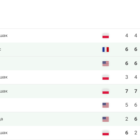
4
4
шак
6
6
с
6
6
3
4
шак
7
7
шак
5
6
2
6
да
6
2
шак