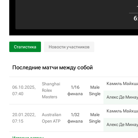
6
Статистика
Новости участников
Последние матчи между собой
Камиль Майхш
Shanghai
06.10.2025,
1/16
Male
Rolex
07:40
финала
Single
Masters
Алекс Де Мина
Камиль Майхш
20.01.2022,
Australian
1/32
Male
07:15
Open ATP
финала
Single
Алекс Де Мина