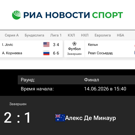
Серия А
Бундеслига
Лига 1
КХЛ
НХЛ
Евролига
НБА
3
4
I. Jovic
Кельн
Футбол
6
6
А. Корнеева
Реал Сосьедад
Завершен
Раунд:
Финал
Время начала:
14.06.2026 в 15:40
Завершен
2
:
1
Алекс Де Минаур