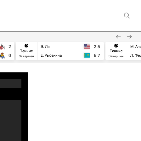
2
2
5
Э. Ли
М. Ан
Теннис
Теннис
0
6
7
Е. Рыбакина
Л. Фе
Завершен
Завершен