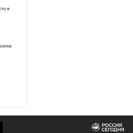
сто в
сятке