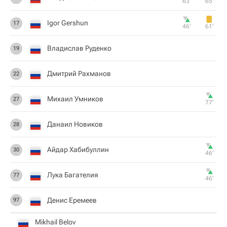
63‎’‎
65‎’‎
Igor Gershun
17
46‎’‎
61‎’‎
Владислав Руденко
19
Дмитрий Рахманов
22
Михаил Умников
27
77‎’‎
Данаил Новиков
28
Айдар Хабибуллин
30
46‎’‎
Лука Багателия
77
46‎’‎
Денис Еремеев
97
Mikhail Belov