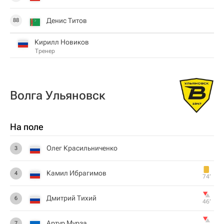
Денис Титов
88
Кирилл Новиков
Тренер
Волга Ульяновск
На поле
Олег Красильниченко
3
Камил Ибрагимов
4
74‎’‎
Дмитрий Тихий
6
46‎’‎
Артур Мурза
7