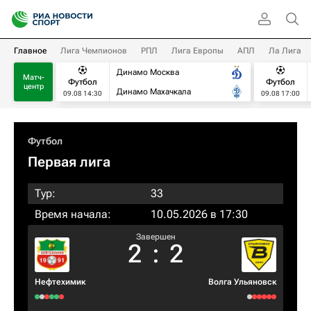
Главное
Лига Чемпионов
РПЛ
Лига Европы
АПЛ
Ла Лига
Динамо Москва
Матч-
Футбол
Футбол
центр
Динамо Махачкала
09.08 14:30
09.08 17:00
Футбол
Первая лига
Тур:
33
Время начала:
10.05.2026 в 17:30
Завершен
2
:
2
Нефтехимик
Волга Ульяновск