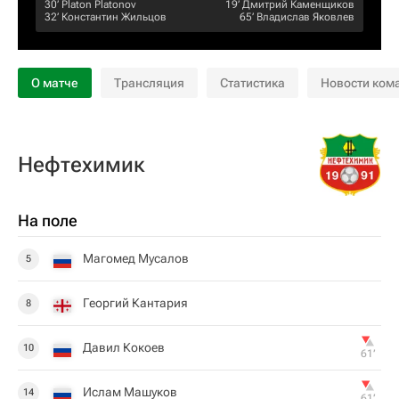
30‎’‎
Platon Platonov
19‎’‎
Дмитрий Каменщиков
32‎’‎
Константин Жильцов
65‎’‎
Владислав Яковлев
О матче
Трансляция
Статистика
Новости ком
Нефтехимик
На поле
Магомед Мусалов
5
Георгий Кантария
8
Давил Кокоев
10
61‎’‎
Ислам Машуков
14
61‎’‎