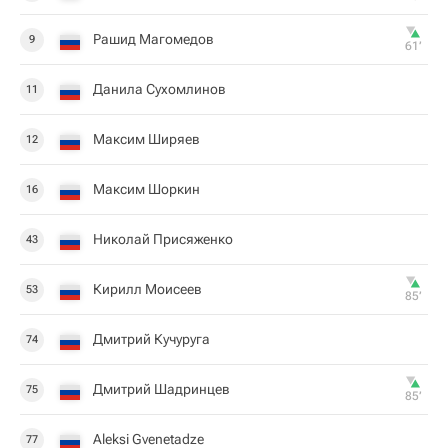
Рашид Магомедов
9
61‎’‎
Данила Сухомлинов
11
Максим Ширяев
12
Максим Шоркин
16
Николай Присяженко
43
Кирилл Моисеев
53
85‎’‎
Дмитрий Кучуруга
74
Дмитрий Шадринцев
75
85‎’‎
Aleksi Gvenetadze
77