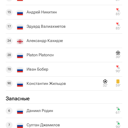
Андрей Никитин
15
85‎’‎
Эдуард Валиахметов
17
85‎’‎
Александр Кахидзе
24
Platon Platonov
28
30‎’‎
Иван Бобер
70
90‎’‎
Константин Жильцов
90
32‎’‎
59‎’‎
Запасные
Даниил Родин
6
61‎’‎
Султан Джамилов
7
90‎’‎