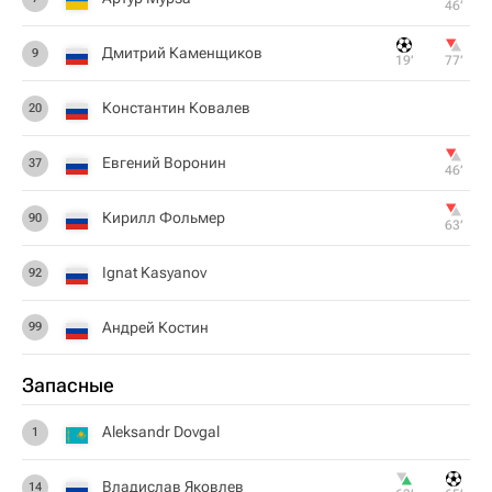
46‎’‎
Дмитрий Каменщиков
9
19‎’‎
77‎’‎
Константин Ковалев
20
Евгений Воронин
37
46‎’‎
Кирилл Фольмер
90
63‎’‎
Ignat Kasyanov
92
Андрей Костин
99
Запасные
Aleksandr Dovgal
1
Владислав Яковлев
14