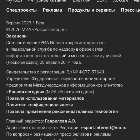
Футбол
Фигурное катание
Биатлон
ЗОЖ
Хоккей
Ав
Спецпроекты
Реклама
Продукты и сервисы
Пресс-ц
Версия 2023.1 Beta
© 2026 МИА «Россия сегодня»
Вакансии
Сетевое издание РИА Новости зарегистрировано
в Федеральной службе по надзору в сфере связи,
информационных технологий и массовых коммуникаций
(Роскомнадзор) 08 апреля 2014 года.
Свидетельство о регистрации Эл № ФС77-57640
Учредитель: Федеральное государственное унитарное
предприятие Международное информационное агентство
«Россия сегодня»
(МИА «Россия сегодня»).
Правила использования материалов
Политика конфиденциальности
Правила применения рекомендательных технологий
Главный редактор:
Гаврилова А.В.
Адрес электронной почты Редакции:
r-sport.internet@ria.ru
По вопросам размещения пресс-релизов и рекламы