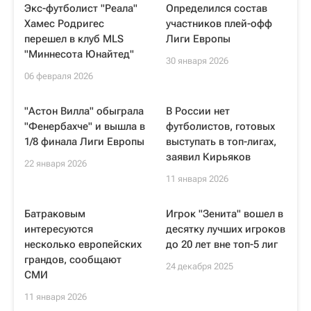
Экс-футболист "Реала"
Определился состав
Хамес Родригес
участников плей-офф
перешел в клуб MLS
Лиги Европы
"Миннесота Юнайтед"
30 января 2026
06 февраля 2026
"Астон Вилла" обыграла
В России нет
"Фенербахче" и вышла в
футболистов, готовых
1/8 финала Лиги Европы
выступать в топ-лигах,
заявил Кирьяков
22 января 2026
11 января 2026
Батраковым
Игрок "Зенита" вошел в
интересуются
десятку лучших игроков
несколько европейских
до 20 лет вне топ-5 лиг
грандов, сообщают
24 декабря 2025
СМИ
11 января 2026