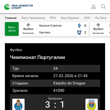
Главное
Лига Чемпионов
РПЛ
Лига Европы
АПЛ
Ла Лига
0
Крылья Советов
Матч-
Футбол
Футбол
центр
2
Балтика
Завершен
Завершен
Футбол
Чемпионат Португалии
Тур:
24
Время начала:
27.02.2026 в 21:45
Стадион:
Estadio do Dragao
Зрители:
41090
Завершен
3
:
1