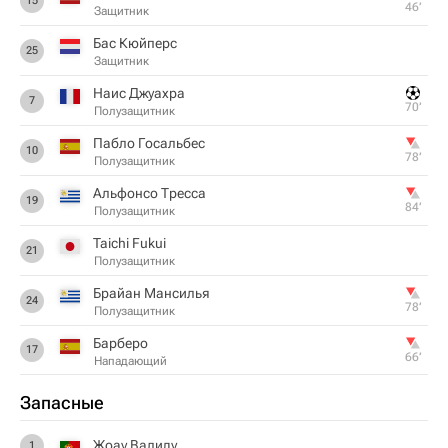
15
46‎’‎
Защитник
Бас Кюйперс
25
Защитник
Наис Джуахра
7
70‎’‎
Полузащитник
Пабло Госальбес
10
78‎’‎
Полузащитник
Альфонсо Тресса
19
84‎’‎
Полузащитник
Taichi Fukui
21
Полузащитник
Брайан Мансилья
24
78‎’‎
Полузащитник
Барберо
17
66‎’‎
Нападающий
Запасные
Жоау Валиду
1