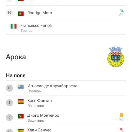
Rodrigo Mora
86
62‎’‎
Francesco Farioli
Тренер
Арока
На поле
Игнасио де Арруабаррена
12
Вратарь
Хосе Фонтан
3
Защитник
Диого Монтейро
6
90‎’‎
Защитник
Хави Санчес