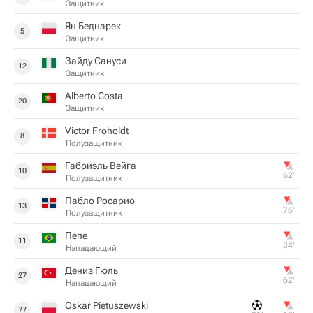
Защитник
Ян Беднарек
5
Защитник
Зайду Сануси
12
Защитник
Alberto Costa
20
Защитник
Victor Froholdt
8
Полузащитник
Габриэль Вейга
10
62‎’‎
Полузащитник
Пабло Росарио
13
76‎’‎
Полузащитник
Пепе
11
84‎’‎
Нападающий
Дениз Гюль
27
62‎’‎
Нападающий
Oskar Pietuszewski
77