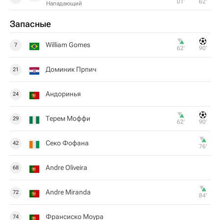
01‎’‎
62‎’‎
Нападающий
Запасные
William Gomes
7
62‎’‎
90‎’‎
Доминик Прпич
21
Андоринья
24
Терем Моффи
29
62‎’‎
90‎’‎
Секо Фофана
42
76‎’‎
Andre Oliveira
68
Andre Miranda
72
84‎’‎
Франсиско Моура
74