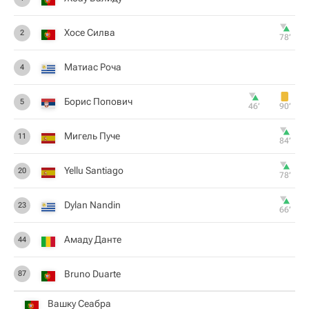
Хосе Силва
2
78‎’‎
Матиас Роча
4
Борис Попович
5
46‎’‎
90‎’‎
Мигель Пуче
11
84‎’‎
Yellu Santiago
20
78‎’‎
Dylan Nandin
23
66‎’‎
Амаду Данте
44
Bruno Duarte
87
Вашку Сеабра