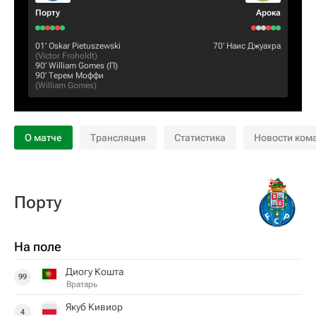
Порту
Арока
01‎’‎
Oskar Pietuszewski
70‎’‎
Наис Джуахра
(
Victor Froholdt
)
90‎’‎
William Gomes
(П)
90‎’‎
Терем Моффи
(
William Gomes
)
О матче
Трансляция
Статистика
Новости ком
Порту
На поле
Диогу Кошта
99
Вратарь
Якуб Кивиор
4