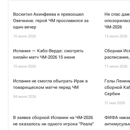
Восхитил Акинфеева и превзошел
Не спас даж
Овечкина: герой ЧМ прославился за
опозорилась
один вечер
ЧМ-2026
16 июня 2026
15 июня 2026
Испания — Кабо-Верде: смотреть
Сборная Исп
онлайн матч ЧМ-2026 15 июня
расписание,
15 июня 2026
11 июня 2026
Испания не смогла обыграть Ирак в
Голы Ленин
товарищеском матче перед ЧМ
сборной Ка
Сербии
04 июня 2026
31 мая 2026
В заявке сборной Испании на ЧМ-2026
ФИФА накаж
не оказалось ни одного игрока "Реала"
антимусуль