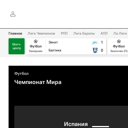
Главное
Лига Чемпионов
РПЛ
Лига Европы
АПЛ
Ла Лига
1
Зенит
Матч-
Футбол
Футбол
центр
0
Балтика
Завершен
Закончен (П)
Футбол
Чемпионат Мира
Испания