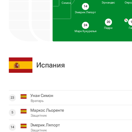
Эрнандес
Оярс
Симон
14
Эмерик Ляпорт
20
24
Педри
Га
Марк Кукурелья
Испания
Унаи Симон
23
Вратарь
Маркос Льоренте
5
Защитник
Эмерик Ляпорт
14
Защитник