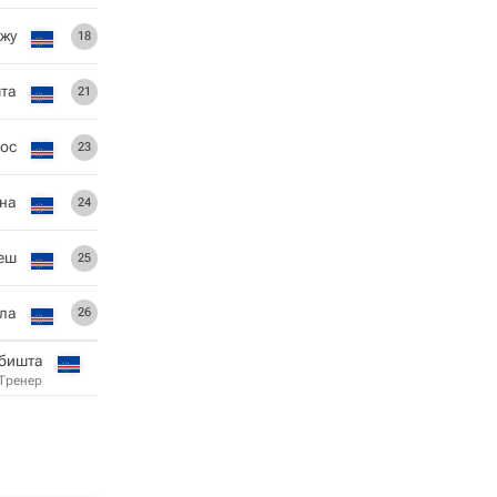
нжу
18
шта
21
тос
23
на
24
еш
25
ела
26
бишта
Тренер