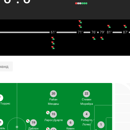
61‎’‎
71‎’‎
76‎’‎
79‎’‎
81‎’‎
87‎’‎
манд
20
22
7
Райан
Стивен
 Торрес
Мендеш
Морейра
15
4
Ларос Дуарте
Роберто
1
19
6
1
Лопес
ель
Дайлон
Кевин