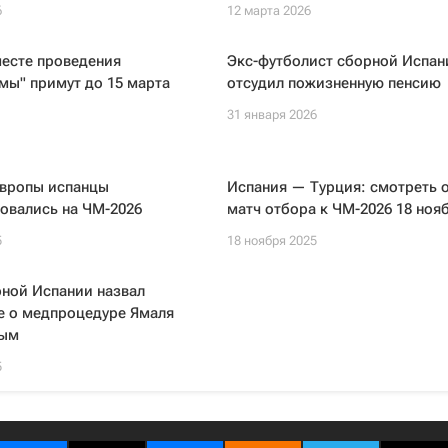
6
12 марта 2026
месте проведения
Экс-футболист сборной Испан
мы" примут до 15 марта
отсудил пожизненную пенсию
31 января 2026
вропы испанцы
Испания — Турция: смотреть 
овались на ЧМ-2026
матч отбора к ЧМ-2026 18 ноя
5
18 ноября 2025
рной Испании назвал
е о медпроцедуре Ямаля
ным
5