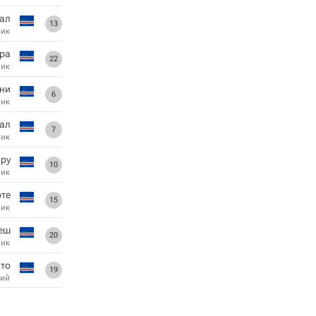
ал
13
ник
ра
22
ник
ни
6
ник
ал
7
ник
ру
10
ник
рте
15
ник
еш
20
ник
то
19
ий