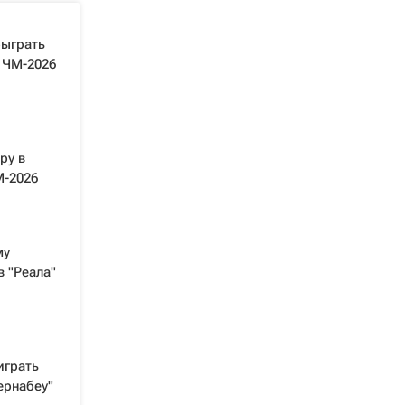
быграть
 ЧМ-2026
ру в
М-2026
му
в "Реала"
играть
ернабеу"