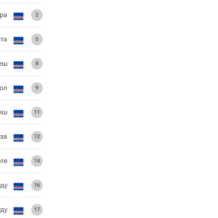
ра
2
ста
5
еш
8
ол
9
еш
11
за
12
рте
14
еду
16
ду
17