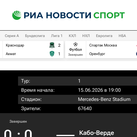
Серия А
Бундеслига
Лига 1
КХЛ
НХЛ
Евролига
НБА
2
Краснодар
Спартак Москва
Футбол
1
Ахмат
Оренбург
Завершен
Тур:
1
Время начала:
15.06.2026 в 19:00
Стадион:
Mercedes-Benz Stadium
Зрители:
67640
Завершен
0
:
0
Кабо-Верде