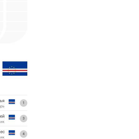
ья
1
арь
ей
3
ник
пес
4
ник