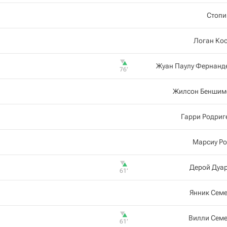
Стопи
Логан Ко
Жуан Паулу Фернанд
76‎’‎
Жилсон Беншим
Гарри Родриг
Марсиу Ро
Дерой Дуа
61‎’‎
Янник Сем
Вилли Семе
61‎’‎