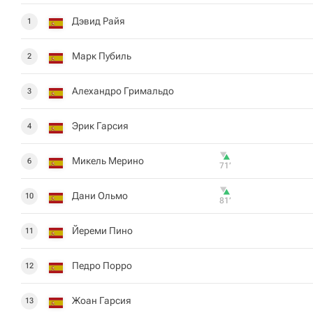
Дэвид Райя
1
Марк Пубиль
2
Алехандро Гримальдо
3
Эрик Гарсия
4
Микель Мерино
6
71‎’‎
Дани Ольмо
10
81‎’‎
Йереми Пино
11
Педро Порро
12
Жоан Гарсия
13