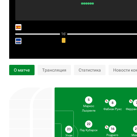
16‎’‎
О матче
Трансляция
Статистика
Новости ко
5
8
Маркос
Фабиан Руис
Ферран
Льоренте
22
16
2
23
Пау Кубарси
Родриго
Мик
Унаи