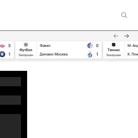
5
0
Факел
М. Ан
Футбол
Теннис
1
1
Динамо Москва
К. Пл
Завершен
Завершен