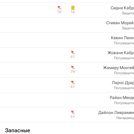
Сидни Кабр
76‎’‎
16‎’‎
Защит
Стивен Морей
Защит
Кевин Лени
Полузащит
Жоване Кабр
61‎’‎
Полузащит
Жамиру Монтей
79‎’‎
Полузащит
Ларос Дуа
61‎’‎
Полузащит
Райан Менд
Полузащит
Дайлон Ливрамен
61‎’‎
Нападающ
Запасные