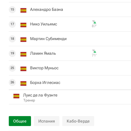
Алехандро Баэна
15
Нико Уильямс
17
87‎’‎
Мартин Субименди
18
Ламин Ямаль
19
71‎’‎
Виктор Муньос
25
Борха Иглесиас
26
Луис де ла Фуэнте
Тренер
Общее
Испания
Кабо-Верде