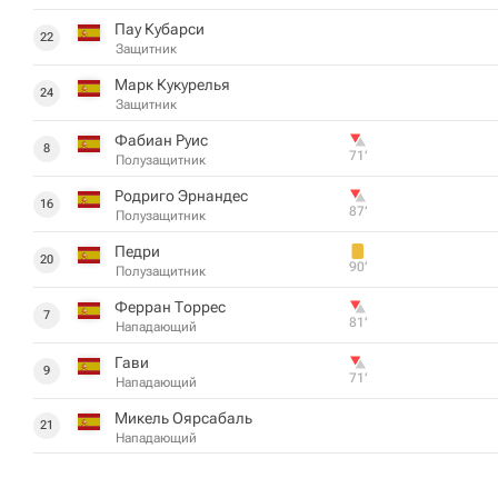
Пау Кубарси
22
Защитник
Марк Кукурелья
24
Защитник
Фабиан Руис
8
71‎’‎
Полузащитник
Родриго Эрнандес
16
87‎’‎
Полузащитник
Педри
20
90‎’‎
Полузащитник
Ферран Торрес
7
81‎’‎
Нападающий
Гави
9
71‎’‎
Нападающий
Микель Оярсабаль
21
Нападающий