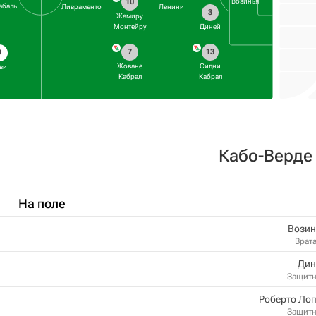
10
Возинья
абаль
Ливраменто
Ленини
3
Жамиру
Монтейру
Диней
7
13
9
Жоване
Сидни
ви
Кабрал
Кабрал
Кабо-Верде
На поле
Возин
Врат
Дин
Защит
Роберто Ло
Защит