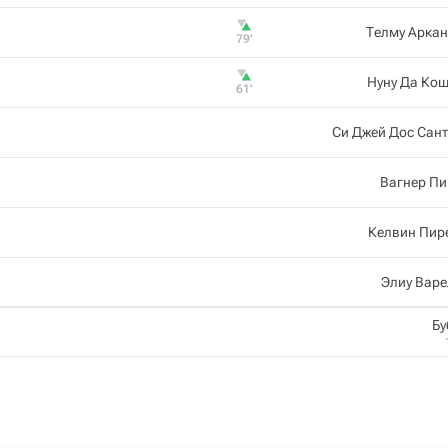
Телму Арка
79‎’‎
Нуну Да Ко
61‎’‎
Си Джей Дос Сан
Вагнер Пи
Келвин Пир
Элиу Вар
Бу