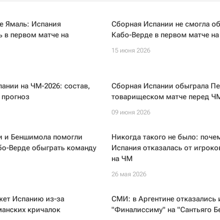
е Ямаль: Испания
Сборная Испании не смогла о
 в первом матче на
Кабо-Верде в первом матче на
15 июня 2026
ании на ЧМ-2026: состав,
Сборная Испании обыграла Пе
 прогноз
товарищеском матче перед Ч
09 июня 2026
и и Беншимола помогли
Никогда такого не было: поче
бо-Верде обыграть команду
Испания отказалась от игроко
на ЧМ
26 мая 2026
ет Испанию из-за
СМИ: в Аргентине отказались 
манских кричалок
"Финалиссиму" на "Сантьяго Б