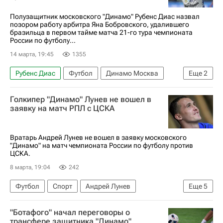
Полузащитник московского "Динамо" Рубенс Диас назвал
позором работу арбитра Яна Бобровского, удалившего
бразильца в первом тайме матча 21-го тура чемпионата
России по футболу...
14 марта, 19:45
1355
Рубенс Диас
Футбол
Динамо Москва
Еще
2
Ростов
Голкипер "Динамо" Лунев не вошел в
РПЛ 2026-2027 (Чемпионат России по футболу)
заявку на матч РПЛ с ЦСКА
Вратарь Андрей Лунев не вошел в заявку московского
"Динамо" на матч чемпионата России по футболу против
ЦСКА.
8 марта, 19:04
242
Футбол
Спорт
Андрей Лунев
Еще
5
Курбан Расулов
Хуан Касерес
ПФК ЦСКА
"Ботафого" начал переговоры о
РПЛ 2026-2027 (Чемпионат России по футболу)
трансфере защитника "Динамо",