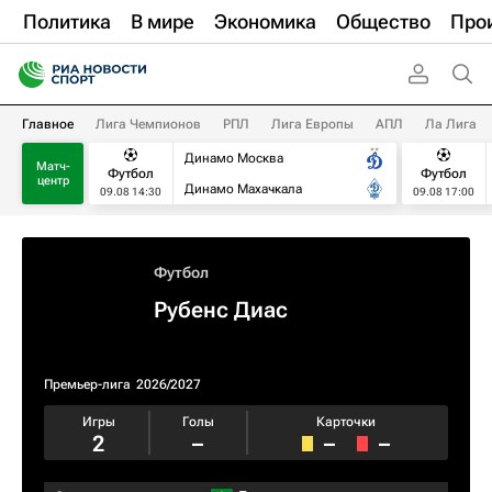
Политика
В мире
Экономика
Общество
Про
Главное
Лига Чемпионов
РПЛ
Лига Европы
АПЛ
Ла Лига
Динамо Москва
Матч-
Футбол
Футбол
центр
Динамо Махачкала
09.08 14:30
09.08 17:00
Футбол
Рубенс Диас
Премьер-лига
2026/2027
Игры
Голы
Карточки
2
–
–
–