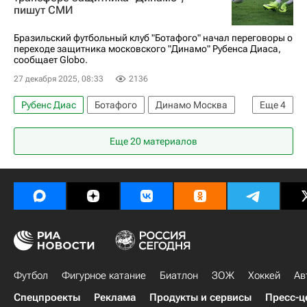
пишут СМИ
Динамо Москва
Бразильский футбольный клуб "Ботафого" начал переговоры о
переходе защитника московского "Динамо" Рубенса Диаса,
сообщает Globo.
27 декабря 2025, 08:33
2136
Рубенс Диас
Ботафого
Динамо Москва
Еще
4
Крузейро
Футбол
Трансферы в РПЛ
Еще 20 материалов
РПЛ 2026-2027 (Чемпионат России по футболу)
Футбол
Фигурное катание
Биатлон
ЗОЖ
Хоккей
Ав
Спецпроекты
Реклама
Продукты и сервисы
Пресс-ц