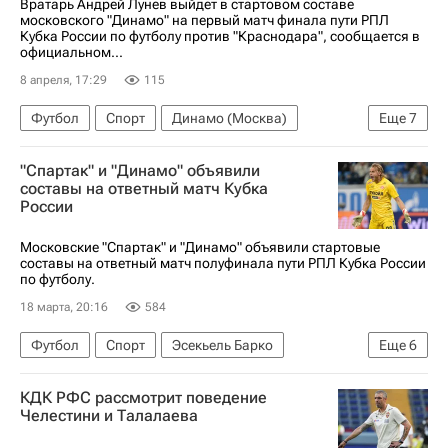
Вратарь Андрей Лунев выйдет в стартовом составе
московского "Динамо" на первый матч финала пути РПЛ
Кубка России по футболу против "Краснодара", сообщается в
официальном...
8 апреля, 17:29
115
Футбол
Спорт
Динамо (Москва)
Еще
7
Краснодар
Роберто Фернандес
"Спартак" и "Динамо" объявили
Андрей Лунев
Николас Маричаль
составы на ответный матч Кубка
России
Кубок России по волейболу среди женщин
РПЛ 2026-2027 (Чемпионат России по футболу)
Московские "Спартак" и "Динамо" объявили стартовые
составы на ответный матч полуфинала пути РПЛ Кубка России
Кубок России по футболу
по футболу.
18 марта, 20:16
584
Футбол
Спорт
Эсекьель Барко
Еще
6
Кубок России по футболу
Никита Массалыга
КДК РФС рассмотрит поведение
Александр Максименко
Кристофер Ву
Челестини и Талалаева
Спартак Москва
Динамо Москва