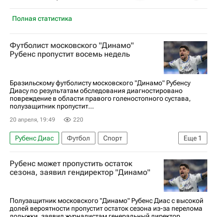
Полная статистика
Футболист московского "Динамо"
Рубенс пропустит восемь недель
Бразильскому футболисту московского "Динамо" Рубенсу
Диасу по результатам обследования диагностировано
повреждение в области правого голеностопного сустава,
полузащитник пропустит...
20 апреля, 19:49
220
Рубенс Диас
Футбол
Спорт
Еще
1
Динамо Москва
Рубенс может пропустить остаток
сезона, заявил гендиректор "Динамо"
Полузащитник московского "Динамо" Рубенс Диас с высокой
долей вероятности пропустит остаток сезона из-за перелома
лодыжки, заявил журналистам генеральный директор