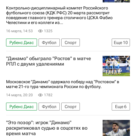
Контрольно-дисциплинарный комитет Российского
футбольного союза (КДК РФС) 20 марта рассмотрит
поведение главного тренера столичного ЦСКА Фабио
Челестини и его коллеги из...
16 марта, 14:53
1325
Рубенс Диас
Футбол
Спорт
Еще
10
Фабио Челестини
Андрей Талалаев
"Динамо" обыграло "Ростов" в матче
Юрий Нагайцев
РПЛ с двумя удалениями
Российский футбольный союз (РФС)
ПФК ЦСКА
Энрике Кармо
Балтика
Московское "Динамо" одержало победу над "Ростовом" в
матче 21-го тура чемпионата России по футболу.
РПЛ 2026-2027 (Чемпионат России по футболу)
14 марта, 20:20
1782
Виктор Мелехин
Зенит
Рубенс Диас
Футбол
Спорт
Еще
6
Ролан Гусев
Константин Тюкавин
"Это позор": игрок "Динамо"
Динамо Москва
Ростов
Ахмат
раскритиковал судью в соцсетях во
время матча
Виктор Мелехин