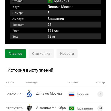
Бразилия
Страна:
Динамо Москва
Клуб:
8
Номер:
Защитник
Амплуа:
25
Возраст:
178 см
Рост:
73 кг
Вес:
Главное
Статистика
Новости
История выступлений
сезон
команда
страна
номер
Динамо Москва
2025/ н.в.
Россия
8
Атлетико Минейро
2022/2025
Бразилия
44