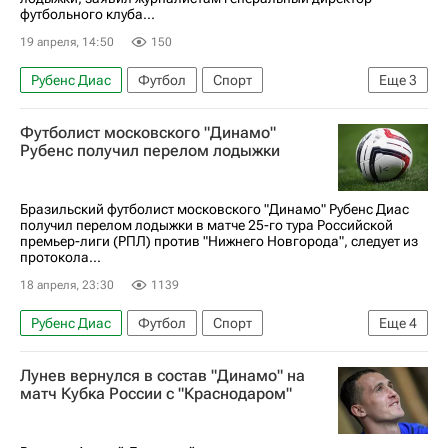
футбольного клуба...
19 апреля, 14:50
150
Рубенс Диас
Футбол
Спорт
Еще
3
Павел Пивоваров
Динамо Москва
Футболист московского "Динамо"
РПЛ 2026-2027 (Чемпионат России по футболу)
Рубенс получил перелом лодыжки
Бразильский футболист московского "Динамо" Рубенс Диас
получил перелом лодыжки в матче 25-го тура Российской
премьер-лиги (РПЛ) против "Нижнего Новгорода", следует из
протокола...
18 апреля, 23:30
1139
Рубенс Диас
Футбол
Спорт
Еще
4
Нижний Новгород
Атлетико Минейро
Лунев вернулся в состав "Динамо" на
РПЛ 2026-2027 (Чемпионат России по футболу)
матч Кубка России с "Краснодаром"
Динамо Москва