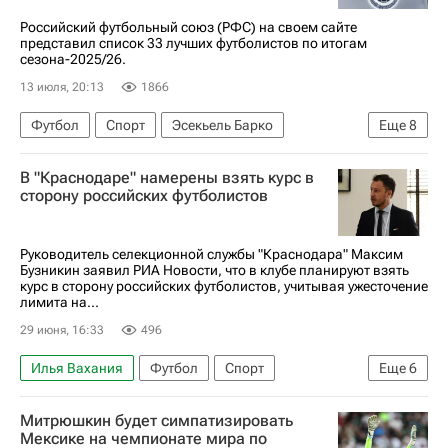
Российский футбольный союз (РФС) на своем сайте
представил список 33 лучших футболистов по итогам
сезона-2025/26.
13 июля, 20:13
1866
Футбол
Спорт
Эсекьель Барко
Еще
8
Российский футбольный союз (РФС)
В "Краснодаре" намерены взять курс в
Станислав Агкацев
Денис Адамов
сторону российских футболистов
Краснодар
ПФК ЦСКА
РПЛ 2026-2027 (Чемпионат России по футболу)
Руководитель селекционной службы "Краснодара" Максим
Бузникин заявил РИА Новости, что в клубе планируют взять
Зенит
Максим Бориско
курс в сторону российских футболистов, учитывая ужесточение
лимита на...
29 июня, 16:33
496
Илья Вахания
Футбол
Спорт
Еще
6
Максим Бузникин
Даниил Уткин
Зенит
Митрюшкин будет симпатизировать
РПЛ 2026-2027 (Чемпионат России по футболу)
Мексике на чемпионате мира по