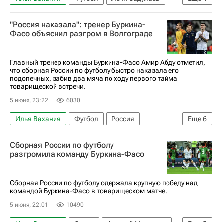
Алексей Миранчук
Буркина-Фасо
"Россия наказала": тренер Буркина-
Сборная России по футболу
Валерий Карпин
Фасо объяснил разгром в Волгограде
Главный тренер команды Буркина-Фасо Амир Абду отметил,
что сборная России по футболу быстро наказала его
подопечных, забив два мяча по ходу первого тайма
товарищеской встречи.
5 июня, 23:22
6030
Илья Вахания
Футбол
Россия
Еще
6
Волгоград
Валерий Карпин
Сборная России по футболу
Лечи Садулаев
Алексей Миранчук
разгромила команду Буркина-Фасо
Буркина-Фасо
Сборная России по футболу
Сборная России по футболу одержала крупную победу над
командой Буркина-Фасо в товарищеском матче.
5 июня, 22:01
10490