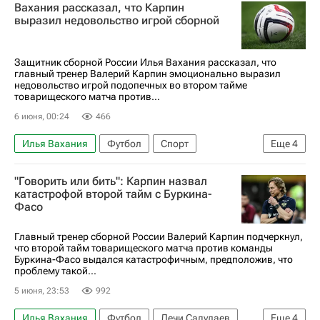
Вахания рассказал, что Карпин
Российский футбольный союз (РФС)
выразил недовольство игрой сборной
Алексей Миранчук
Защитник сборной России Илья Вахания рассказал, что
главный тренер Валерий Карпин эмоционально выразил
недовольство игрой подопечных во втором тайме
товарищеского матча против...
6 июня, 00:24
466
Илья Вахания
Футбол
Спорт
Еще
4
Буркина-Фасо
Россия
Волгоград
"Говорить или бить": Карпин назвал
Валерий Карпин
катастрофой второй тайм с Буркина-
Фасо
Главный тренер сборной России Валерий Карпин подчеркнул,
что второй тайм товарищеского матча против команды
Буркина-Фасо выдался катастрофичным, предположив, что
проблему такой...
5 июня, 23:53
992
Илья Вахания
Футбол
Лечи Садулаев
Еще
4