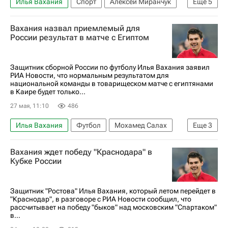
Илья Вахания
Спорт
Алексей Миранчук
Еще
5
Буркина-Фасо
Манчестер Юнайтед
Вахания назвал приемлемый для
Лечи Садулаев
ПФК ЦСКА
Футбол
России результат в матче с Египтом
Защитник сборной России по футболу Илья Вахания заявил
РИА Новости, что нормальным результатом для
национальной команды в товарищеском матче с египтянами
в Каире будет только...
27 мая, 11:10
486
Илья Вахания
Футбол
Мохамед Салах
Еще
3
Омар Мармуш
Египет
Вахания ждет победу "Краснодара" в
Сборная России по футболу
Кубке России
Защитник "Ростова" Илья Вахания, который летом перейдет в
"Краснодар", в разговоре с РИА Новости сообщил, что
рассчитывает на победу "быков" над московским "Спартаком"
в...