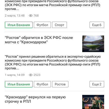
комиссию при президенте Российского футбольного союза
Локомотив (Москва)
ПФК ЦСКА
(ЭСК РФС) по итогам матча Российской премьер-лиги (РПЛ)
против...
2 марта, 13:48
768
Илья Вахания
Футбол
Спорт
Еще
6
Российский футбольный союз (РФС)
"Ростов" обратится в ЭСК РФС после
Иван Комаров (15.04.2003)
Лукас Оласа
матча с "Краснодаром"
Ростов
Краснодар
РПЛ 2026-2027 (Чемпионат России по футболу)
"Ростов" принял решение обратиться в экспертно-судейскую
комиссию при президенте Российского футбольного союза
(ЭСК РФС) по итогам матча Российской премьер-лиги (РПЛ)
против...
1 марта, 14:09
2523
Илья Вахания
Футбол
Ростов
Еще
2
Краснодар
"Краснодар" вернулся на первую
РПЛ 2026-2027 (Чемпионат России по футболу)
строчку в РПЛ