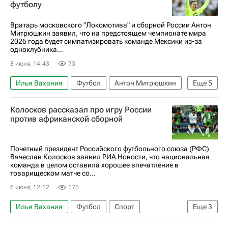
футболу
Ростов
Краснодар
Вратарь московского "Локомотива" и сборной России Антон
Митрюшкин заявил, что на предстоящем чемпионате мира
2026 года будет симпатизировать команде Мексики из-за
одноклубника...
8 июня, 14:43
73
Илья Вахания
Футбол
Антон Митрюшкин
Еще
5
Сесар Монтес (24.02.1997)
Колосков рассказал про игру России
Локомотив (Москва)
Балтика
против африканской сборной
Динамо Москва
ЧМ по футболу 2026
Почетный президент Российского футбольного союза (РФС)
Вячеслав Колосков заявил РИА Новости, что национальная
команда в целом оставила хорошее впечатление в
товарищеском матче со...
6 июня, 12:12
175
Илья Вахания
Футбол
Спорт
Еще
3
Лечи Садулаев