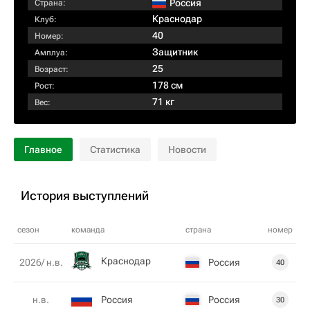
Россия
Страна:
Краснодар
Клуб:
40
Номер:
Защитник
Амплуа:
25
Возраст:
178 см
Рост:
71 кг
Вес:
Главное
Статистика
Новости
История выступлений
сезон
команда
страна
номер
Краснодар
Россия
2026/ н.в.
40
Россия
Россия
н.в.
30