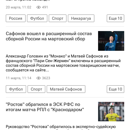
20 марта, 11:02
491
Россия
Футбол
Спорт
Никарагуа
Еще
10
Мали
Матвей Сафонов
Сафонов вошел в расширенный состав
Александр Головин
Монако
сборной России на мартовский сбор
Пари Сен-Жермен (ПСЖ)
Российский футбольный союз (РФС)
Александр Головин из "Монако" и Матвей Сафонов из
французского "Пари Сен-Жермен" включены в расширенный
Максим Петров
Локомотив (Москва)
состав сборной России на мартовские товарищеские матчи,
сообщается на сайте...
Балтика
Зенит
11 марта, 11:14
3623
Футбол
Спорт
Матвей Сафонов
Еще
10
Александр Головин
Пари Сен-Жермен (ПСЖ)
"Ростов" обратился в ЭСК РФС по
Монако
Российский футбольный союз (РФС)
итогам матча РПЛ с "Краснодаром"
Сборная России по футболу
Мали
Кирилл Данилов
Балтика
Руководство "Ростова" обратилось в экспертно-судейскую