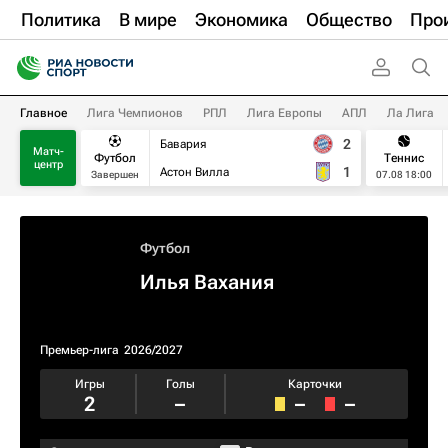
Политика
В мире
Экономика
Общество
Про
Главное
Лига Чемпионов
РПЛ
Лига Европы
АПЛ
Ла Лига
2
Бавария
Матч-
Футбол
Теннис
центр
1
Астон Вилла
Завершен
07.08 18:00
Футбол
Илья Вахания
Премьер-лига
2026/2027
Игры
Голы
Карточки
2
–
–
–