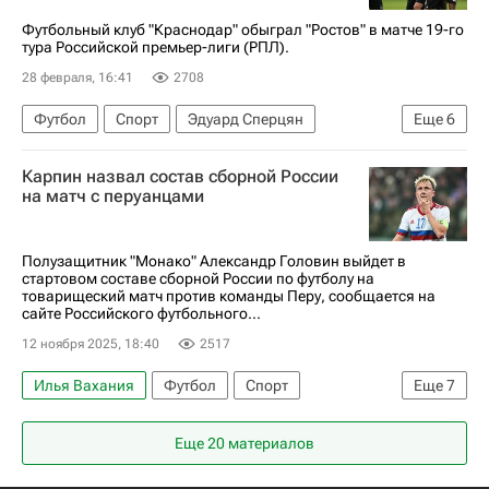
Футбольный клуб "Краснодар" обыграл "Ростов" в матче 19-го
тура Российской премьер-лиги (РПЛ).
28 февраля, 16:41
2708
Футбол
Спорт
Эдуард Сперцян
Еще
6
Алексей Миронов
Никита Кривцов
Карпин назвал состав сборной России
Ростов
Нижний Новгород
Краснодар
на матч с перуанцами
РПЛ 2026-2027 (Чемпионат России по футболу)
Полузащитник "Монако" Александр Головин выйдет в
стартовом составе сборной России по футболу на
товарищеский матч против команды Перу, сообщается на
сайте Российского футбольного...
12 ноября 2025, 18:40
2517
Илья Вахания
Футбол
Спорт
Еще
7
Александр Головин
Матвей Сафонов
Еще 20 материалов
Монако
Зенит
Российский футбольный союз (РФС)