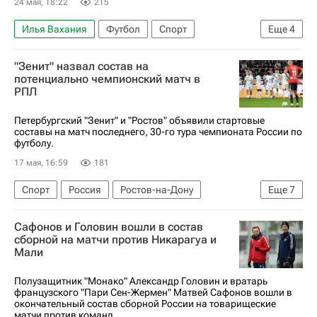
24 мая, 18:22
215
Илья Вахания
Футбол
Спорт
Еще
4
Краснодар
Ростов
Спартак Москва
"Зенит" назвал состав на
Кубок России по футболу
потенциально чемпионский матч в
РПЛ
Петербургский "Зенит" и "Ростов" объявили стартовые
составы на матч последнего, 30-го тура чемпионата России по
футболу.
17 мая, 16:59
181
Спорт
Россия
Ростов-на-Дону
Еще
7
РПЛ 2026-2027 (Чемпионат России по футболу)
Сафонов и Головин вошли в состав
Денис Адамов
Ваня Дркушич
Нино
сборной на матчи против Никарагуа и
Мали
Сантос
Ростов
Зенит
Полузащитник "Монако" Александр Головин и вратарь
французского "Пари Сен-Жермен" Матвей Сафонов вошли в
окончательный состав сборной России на товарищеские
матчи против команд...