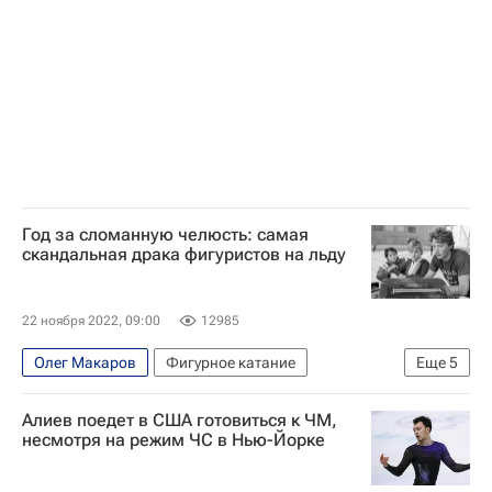
НАСА
SpaceX
Год за сломанную челюсть: самая
скандальная драка фигуристов на льду
22 ноября 2022, 09:00
12985
Олег Макаров
Фигурное катание
Еще
5
Олег Васильев
Тамара Москвина
Алиев поедет в США готовиться к ЧМ,
Олимпийские игры
СССР
несмотря на режим ЧС в Нью-Йорке
Авторы РИА Новости Спорт