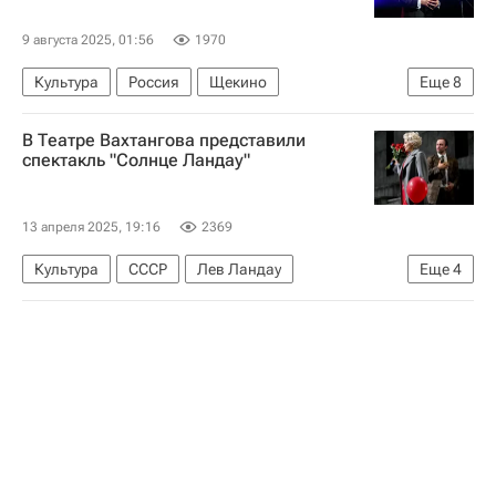
9 августа 2025, 01:56
1970
Культура
Россия
Щекино
Еще
8
Тульская область
Евгения Симонова
В Театре Вахтангова представили
Евгений Вахтангов
Евгений Князев
спектакль "Солнце Ландау"
Театральный институт имени Бориса Щукина
Тульский государственный университет
13 апреля 2025, 19:16
2369
Театр наций
Справки
Культура
СССР
Лев Ландау
Еще
4
Юлия Рутберг
Москва
Россия
Театр имени Е. Вахтангова