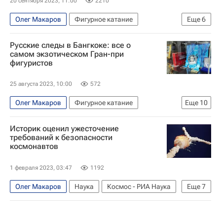
20 сентября 2023, 11:00
2210
Олег Макаров
Фигурное катание
Еще
6
Камила Валиева
Илья Малинин
Русские следы в Бангкоке: все о
Спортивный арбитражный суд (CAS)
самом экзотическом Гран-при
фигуристов
Авторы РИА Новости Спорт
Интервью РИА Спорт
Этери Тутберидзе
25 августа 2023, 10:00
572
Олег Макаров
Фигурное катание
Еще
10
Авторы РИА Новости Спорт
Историк оценил ужесточение
Материалы РИА Спорт
Марина Зуева
требований к безопасности
космонавтов
Камила Валиева
Азия
Таиланд
Бангкок
Софья Акатьева
1 февраля 2023, 03:47
1192
Аделия Петросян
Анна Щербакова
Олег Макаров
Наука
Космос - РИА Наука
Еще
7
Земля
Луна
США
Александр Железняков
Владимир Комаров