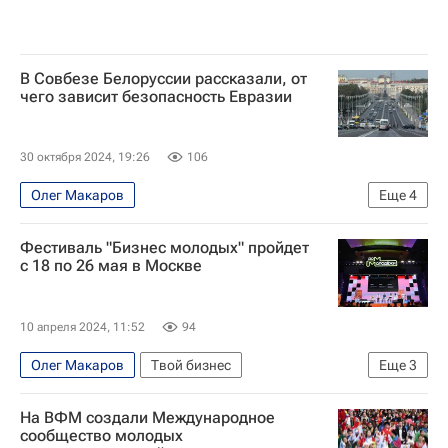
В Совбезе Белоруссии рассказали, от
чего зависит безопасность Евразии
30 октября 2024, 19:26
106
Олег Макаров
Еще
4
Парламентское Собрание Союза Беларуси и России
Фестиваль "Бизнес молодых" пройдет
Белоруссия
Россия
Евразия
с 18 по 26 мая в Москве
10 апреля 2024, 11:52
94
Олег Макаров
Твой бизнес
Еще
3
Твой бизнес – новости
Москва
На ВФМ создали Международное
Федеральное агентство по делам молодежи (Росмолодежь)
сообщество молодых