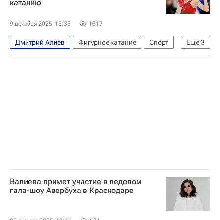
катанию
Пётр Гуменник
Марк Кондратюк
Андрей Мозалев
9 декабря 2025, 15:35
1617
Евгений Семененко
Елизавета Туктамышева
Дмитрий Алиев
Фигурное катание
Спорт
Еще
3
Авторы РИА Новости Спорт
Пётр Гуменник
Федерация фигурного катания на коньках России (ФФККР)
Роман Савосин
Валиева примет участие в ледовом
гала-шоу Авербуха в Краснодаре