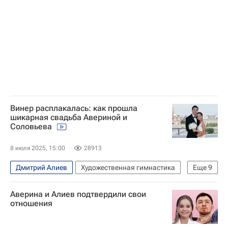
Винер расплакалась: как прошла
шикарная свадьба Авериной и
Соловьева
8 июля 2025, 15:00
28913
Дмитрий Алиев
Художественная гимнастика
Еще
9
Дмитрий Соловьёв
Павел Мамаев
Аверина и Алиев подтвердили свои
Александр Легков
Дина Аверина
отношения
Арина Аверина
Авторы РИА Новости Спорт