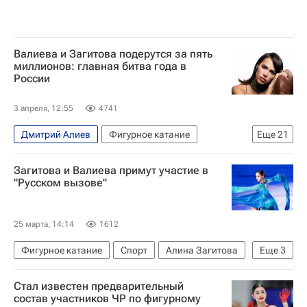
Валиева и Загитова подерутся за пять
миллионов: главная битва года в
России
3 апреля, 12:55
4741
Дмитрий Алиев
Фигурное катание
Еще
21
Пётр Гуменник
Татьяна Волосожар
Загитова и Валиева примут участие в
Алина Загитова
Камила Валиева
"Русском вызове"
Матвей Ветлугин
Александра Бойкова
Дмитрий Козловский
Максим Некрасов
25 марта, 14:14
1612
Елизавета Пасечник
Дарио Чиризано
Фигурное катание
Спорт
Алина Загитова
Еще
3
Виктория Синицина
Никита Кацалапов
Камила Валиева
Софья Самодурова
Софья Муравьева
Стал известен предварительный
Федерация фигурного катания на коньках России (ФФККР)
состав участников ЧР по фигурному
Алена Косторная
Георгий Куница