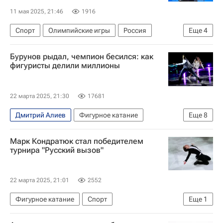
11 мая 2025, 21:46
1916
Спорт
Олимпийские игры
Россия
Еще
4
Европа
Мария Захарова
Ирина Винер
Бурунов рыдал, чемпион бесился: как
Вокруг спорта
фигуристы делили миллионы
22 марта 2025, 21:30
17681
Дмитрий Алиев
Фигурное катание
Еще
8
Авторы РИА Новости Спорт
Спорт
Марк Кондратюк стал победителем
Материалы РИА Спорт
Анна Щербакова
турнира "Русский вызов"
Марк Кондратюк
Елизавета Туктамышева
Александра Игнатова (Трусова)
22 марта 2025, 21:01
2552
Макар Игнатов
Фигурное катание
Спорт
Еще
1
Марк Кондратюк