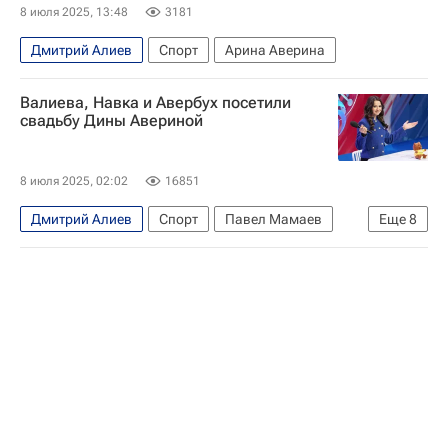
Вокруг спорта
Ирина Винер
8 июля 2025, 13:48
3181
Татьяна Навка
Дмитрий Алиев
Спорт
Арина Аверина
Валиева, Навка и Авербух посетили
свадьбу Дины Авериной
8 июля 2025, 02:02
16851
Дмитрий Алиев
Спорт
Павел Мамаев
Еще
8
Дина Аверина
Ирина Винер
Вокруг спорта
Татьяна Навка
Илья Авербух
Никита Нагорный
Дмитрий Соловьев (фигурист)
Камила Валиева