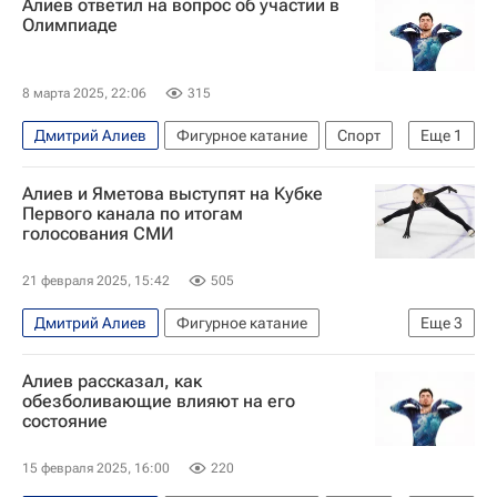
Алиев ответил на вопрос об участии в
Олимпиаде
8 марта 2025, 22:06
315
Дмитрий Алиев
Фигурное катание
Спорт
Еще
1
Олимпийские игры
Алиев и Яметова выступят на Кубке
Первого канала по итогам
голосования СМИ
21 февраля 2025, 15:42
505
Дмитрий Алиев
Фигурное катание
Еще
3
Вероника Яметова
Ксения Синицына
Алиев рассказал, как
Федерация фигурного катания на коньках России (ФФККР)
обезболивающие влияют на его
состояние
15 февраля 2025, 16:00
220