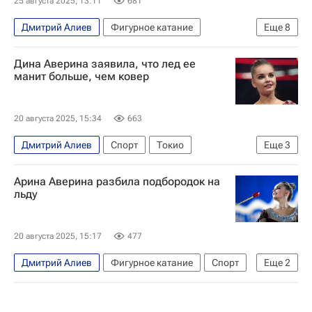
25 августа 2025, 13:11
681
Дмитрий Алиев
Фигурное катание
Еще
8
Краснодар
Пекин
Россия
Дина Аверина заявила, что лед ее
Илья Авербух
манит больше, чем ковер
Спортивный арбитражный суд (CAS)
Дина
Дмитрий Соловьёв
Спорт
20 августа 2025, 15:34
663
Дмитрий Алиев
Спорт
Токио
Еще
3
Дмитрий Соловьёв
Дина Аверина
Арина Аверина разбила подбородок на
Художественная гимнастика
льду
20 августа 2025, 15:17
477
Дмитрий Алиев
Фигурное катание
Спорт
Еще
2
Арина Аверина
Художественная гимнастика