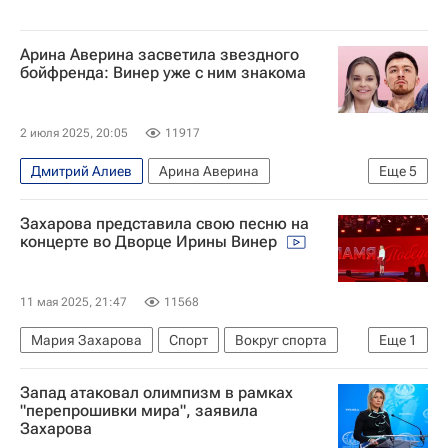
Арина Аверина засветила звездного
бойфренда: Винер уже с ним знакома
2 июля 2025, 20:05
11917
Дмитрий Алиев
Арина Аверина
Еще
5
Дмитрий Соловьёв
Дина Аверина
Захарова представила свою песню на
Авторы РИА Новости Спорт
Вокруг спорта
концерте во Дворце Ирины Винер
Художественная гимнастика
11 мая 2025, 21:47
11568
Мария Захарова
Спорт
Вокруг спорта
Еще
1
Художественная гимнастика
Запад атаковал олимпизм в рамках
"перепрошивки мира", заявила
Захарова