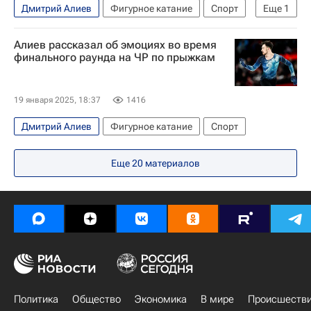
Дмитрий Алиев
Фигурное катание
Спорт
Еще
1
Международный союз конькобежцев (ISU)
Алиев рассказал об эмоциях во время
финального раунда на ЧР по прыжкам
19 января 2025, 18:37
1416
Дмитрий Алиев
Фигурное катание
Спорт
Еще
20
материалов
Политика
Общество
Экономика
В мире
Происшеств