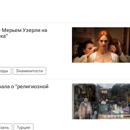
е Мерьем Узерли на
ка"
езды
Знаменитости
ала о "религиозной
зань
Турция