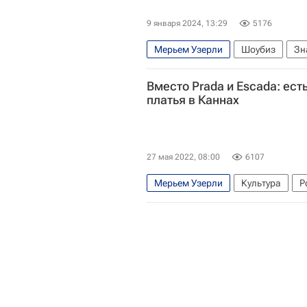
9 января 2024, 13:29
5176
Мерьем Узерли
Шоубиз
Зн
Вместо Prada и Escada: ест
платья в Каннах
27 мая 2022, 08:00
6107
Мерьем Узерли
Культура
Р
мода
Одежда
Бренды
В