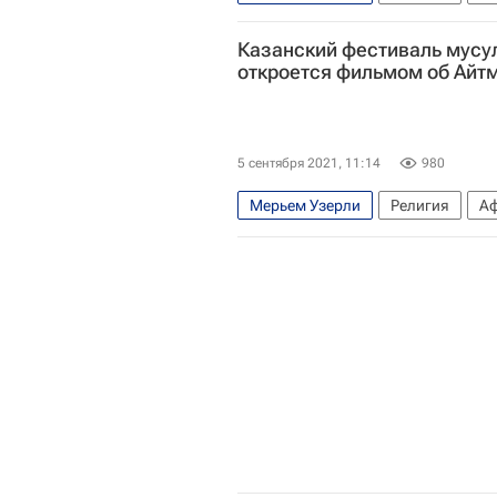
Казанский фестиваль мусу
откроется фильмом об Айт
5 сентября 2021, 11:14
980
Мерьем Узерли
Религия
Аф
Равиль Гайнутдин
Россия