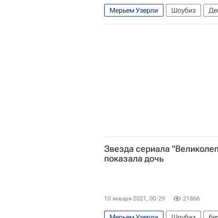
Мерьем Узерли
Шоубиз
Де
Стиль жизни
Новости культур
Звезда сериала "Великоле
показала дочь
10 января 2021, 00:29
21866
Мерьем Узерли
Шоубиз
бе