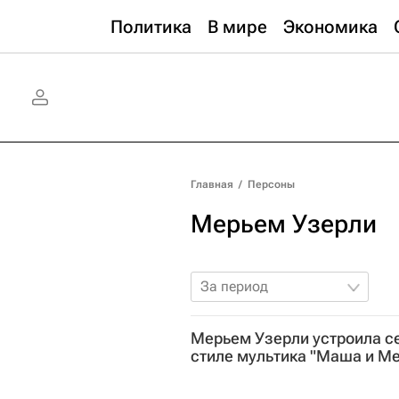
Политика
В мире
Экономика
Главная
/
Персоны
Мерьем Узерли
За период
Мерьем Узерли устроила с
стиле мультика "Маша и М