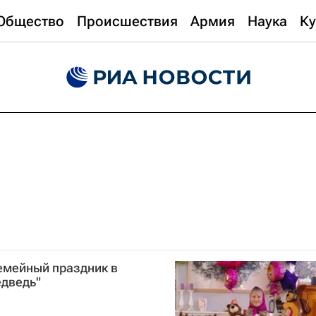
Общество
Происшествия
Армия
Наука
Ку
емейный праздник в
едведь"