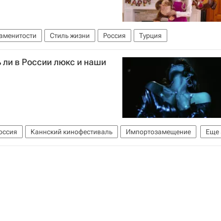
аменитости
Стиль жизни
Россия
Турция
ь ли в России люкс и наши
оссия
Каннский кинофестиваль
Импортозамещение
Еще
алентин Юдашкин
Стиль жизни