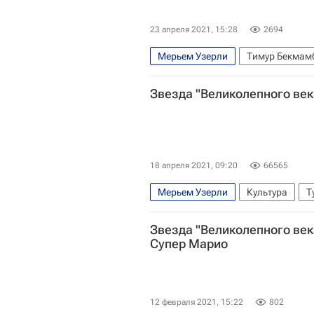
23 апреля 2021, 15:28
2694
Мерьем Узерли
Тимур Бекмам
Александр Домогаров
Мария 
Звезда "Великолепного век
Кристина Орбакайте
Айседора
Светлана Дружинина
Михаил 
Культура
Звездные войны
18 апреля 2021, 09:20
66565
Мерьем Узерли
Культура
Т
Санкт-Петербург
Москва
К
Звезда "Великолепного век
Супер Марио
12 февраля 2021, 15:22
802