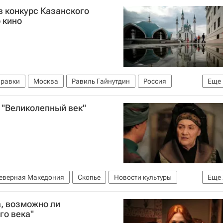
в конкурс Казанского
 кино
равки
Москва
Равиль Гайнутдин
Россия
Еще
 "Великолепный век"
еверная Македония
Скопье
Новости культуры
Еще
, возможно ли
го века"