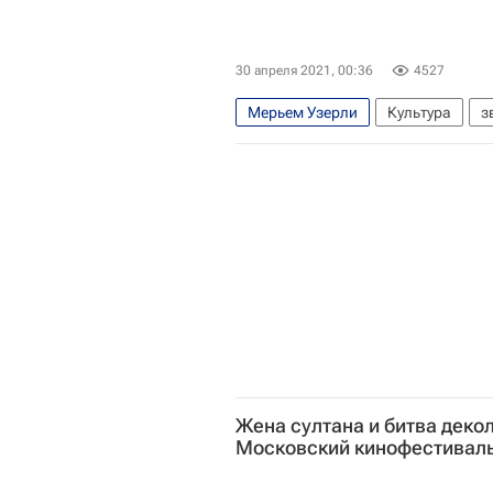
30 апреля 2021, 00:36
4527
Мерьем Узерли
Культура
з
Жена султана и битва декол
Московский кинофестивал