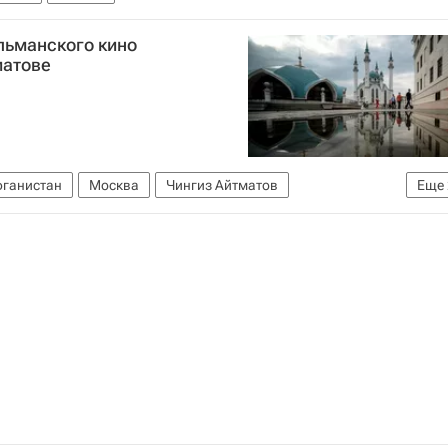
льманского кино
матове
ганистан
Москва
Чингиз Айтматов
Еще