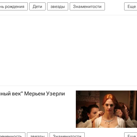
нь рождения
Дети
звезды
Знаменитости
Еще
ы
Праздники
пный век" Мерьем Узерли
ременность
звезды
Знаменитости
Еще