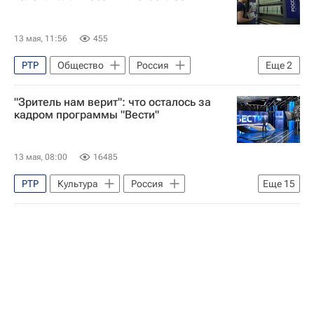
13 мая, 11:56
455
РТР
Общество
Россия
Еще
2
Михаил Мишустин
ВГТРК
"Зритель нам верит": что осталось за
кадром программы "Вести"
13 мая, 08:00
16485
РТР
Культура
Россия
Еще
15
Олег Добродеев
Анатолий Лысенко
ВГТРК
Телевидение
Дмитрий Киселев
Евгений Поддубный
Андрей Медведев
Михаил Антонов
Программа "Вести недели" ( телеканал "Россия 1")