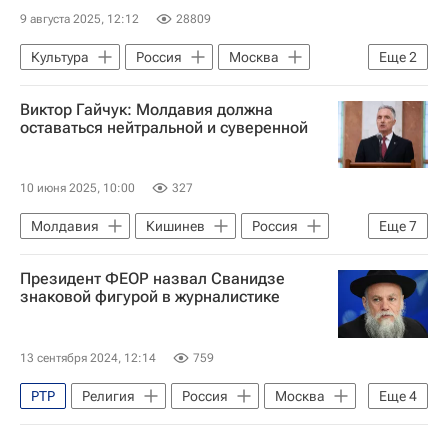
9 августа 2025, 12:12
28809
Культура
Россия
Москва
Еще
2
Высшее театральное училище имени Щепкина
Виктор Гайчук: Молдавия должна
Малый театр
оставаться нейтральной и суверенной
10 июня 2025, 10:00
327
Молдавия
Кишинев
Россия
Еще
7
Майя Санду
Ирина Влах
Президент ФЕОР назвал Сванидзе
Александр Стояногло
Совет Европы
знаковой фигурой в журналистике
Евросоюз
НАТО
Интервью
13 сентября 2024, 12:14
759
РТР
Религия
Россия
Москва
Еще
4
Николай Сванидзе
Ева Меркачева