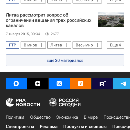
Европа
НТВ Мир (телеканал)
Литва рассмотрит вопрос об
НТВ (телеканал)
Россия
ограничении вещания трех российских
каналов
7 января 2015, 00:34
2677
РТР
В мире
Литва
Весь мир
Еще
4
Европа
РЕН-ТВ (телеканал)
Еще
20
материалов
НТВ (телеканал)
Россия
Политика
Общество
Экономика
В мире
Происшеств
Спецпроекты
Реклама
Продукты и сервисы
Пресс-ц