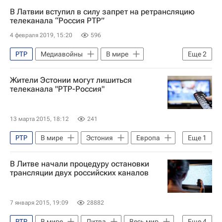
Латвия
Мирослав Митрофанов
В Латвии вступил в силу запрет на ретрансляцию
Европарламент
Россия
телеканала “Россия РТР”
4 февраля 2019, 15:20
596
РТР
Медиавойны
В мире
Еще
2
Латвия
Россия
Жители Эстонии могут лишиться
телеканала "РТР-Россия"
13 марта 2015, 18:12
241
РТР
В мире
Эстония
Европа
Еще
1
Весь мир
В Литве начали процедуру остановки
трансляции двух российских каналов
7 января 2015, 19:09
28882
РТР
В мире
Литва
Весь мир
Еще
4