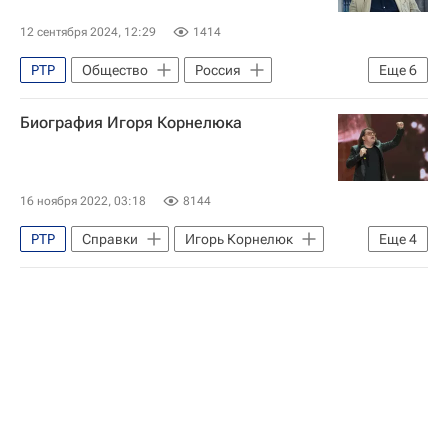
12 сентября 2024, 12:29
1414
РТР
Общество
Россия
Еще
6
Москва
Николай Сванидзе
Биография Игоря Корнелюка
Владимир Соловьев (телеведущий)
Ева Меркачева
ВГТРК
Союз журналистов России
16 ноября 2022, 03:18
8144
РТР
Справки
Игорь Корнелюк
Еще
4
Белоруссия
Александринский театр
Брест
Культура