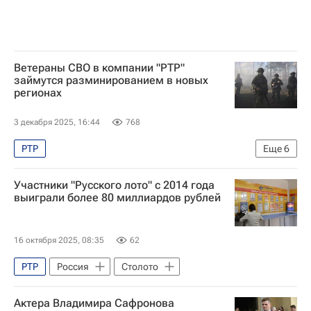
Программа "Вести"
Россия-1 (телеканал)
Культура-Важное
Интервью
Интервью - Культура
Алеппо
Ветераны СВО в компании "РТР"
займутся разминированием в новых
регионах
3 декабря 2025, 16:44
768
РТР
Еще
6
Специальная военная операция на Украине
Участники "Русского лото" с 2014 года
Донецкая Народная Республика
выиграли более 80 миллиардов рублей
Луганская Народная Республика
Херсонская область
Ростех
16 октября 2025, 08:35
62
Общество
РТР
Россия
Столото
Актера Владимира Сафронова