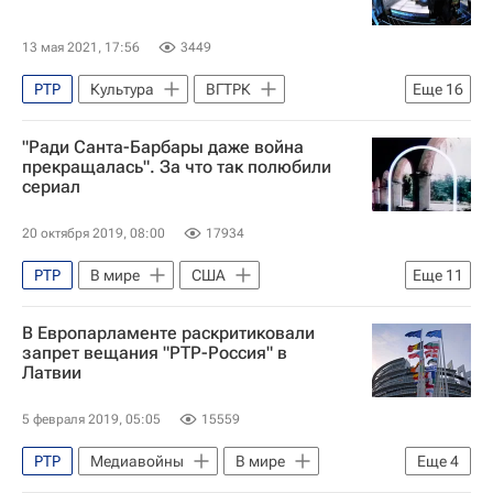
13 мая 2021, 17:56
3449
РТР
Культура
ВГТРК
Еще
16
Программа "Вести"
юбилей
"Ради Санта-Барбары даже война
Россия-1 (телеканал)
прекращалась". За что так полюбили
сериал
Россия-24 (телеканал)
что посмотреть
Информационная программа "Вести": начало
20 октября 2019, 08:00
17934
Олег Добродеев
Николай Сванидзе
РТР
В мире
США
Еще
11
Дмитрий Киселев
Арина Шарапова
Вашингтон (город)
Пушкин
Анатолий Лысенко
Евгений Ревенко
В Европарламенте раскритиковали
Москва
Борис Ельцин
запрет вещания "РТР-Россия" в
Сергей Брилев
Андрей Кондрашов
Латвии
Егор Гайдар
СНГ
НАТО
Олег Попцов
Маргарита Симоньян
Джордж Буш (старший)
5 февраля 2019, 05:05
15559
Русский язык в мире
сериалы
РТР
Медиавойны
В мире
Еще
4
Россия