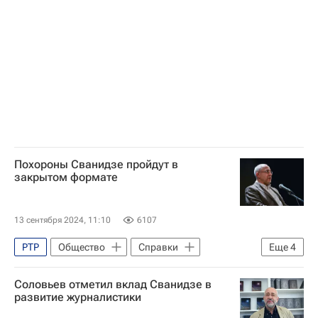
Федерация еврейских общин России
Религия
Похороны Сванидзе пройдут в
закрытом формате
13 сентября 2024, 11:10
6107
РТР
Общество
Справки
Еще
4
Москва
Россия
Соловьев отметил вклад Сванидзе в
Николай Сванидзе
Ева Меркачева
развитие журналистики