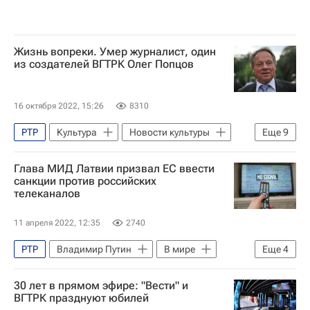
Жизнь вопреки. Умер журналист, один
из создателей ВГТРК Олег Попцов
16 октября 2022, 15:26
8310
РТР
Культура
Новости культуры
Еще
9
Олег Попцов
ВГТРК
Глава МИД Латвии призвал ЕС ввести
Олег Добродеев
Булат Окуджава
санкции против российских
телеканалов
90-е годы
Телевидение
Академия российского телевидения
11 апреля 2022, 12:35
2740
Россия-1 (телеканал)
РТР
Владимир Путин
В мире
Еще
4
ТВ Центр (телеканал)
Белоруссия
SWIFT
Россия
30 лет в прямом эфире: "Вести" и
Латвия
ВГТРК празднуют юбилей