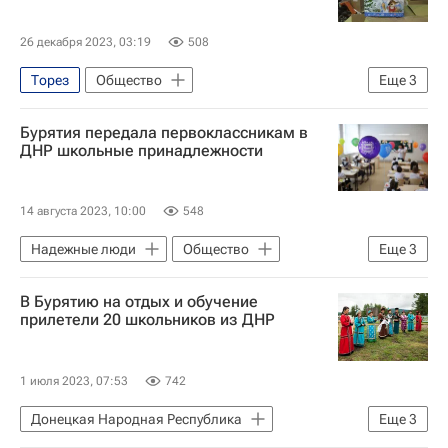
26 декабря 2023, 03:19
508
Торез
Общество
Еще
3
Донецкая Народная Республика
Бурятия передала первоклассникам в
Приморский край
Олег Кожемяко
ДНР школьные принадлежности
14 августа 2023, 10:00
548
Надежные люди
Общество
Еще
3
Донецкая Народная Республика
В Бурятию на отдых и обучение
Хабаровский край
прилетели 20 школьников из ДНР
Сахалинская область
1 июля 2023, 07:53
742
Донецкая Народная Республика
Еще
3