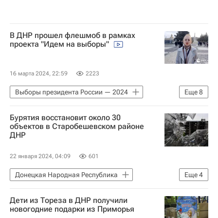
В ДНР прошел флешмоб в рамках
проекта "Идем на выборы"
16 марта 2024, 22:59
2223
Выборы президента России — 2024
Еще
8
В мире
Россия
Донбасс
Бурятия восстановит около 30
Донецкая Народная Республика
объектов в Старобешевском районе
ДНР
Леонид Слуцкий (политик)
Совет Федерации РФ
22 января 2024, 04:09
601
Владислав Даванков
Донецкая Народная Республика
Еще
4
Николай Харитонов
Республика Бурятия
Владимир Путин
Дети из Тореза в ДНР получили
Вооруженные силы Украины
Россия
новогодние подарки из Приморья