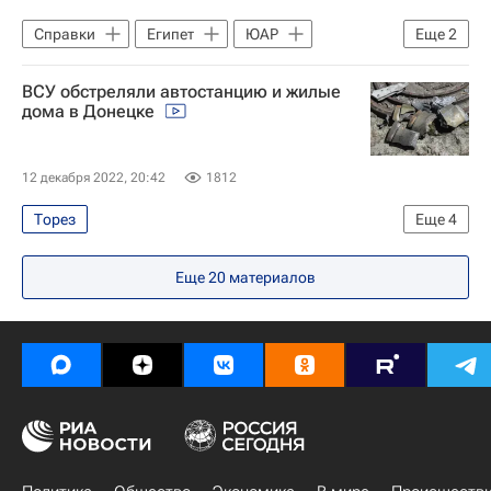
Справки
Египет
ЮАР
Еще
2
Уганда
В мире
ВСУ обстреляли автостанцию и жилые
дома в Донецке
12 декабря 2022, 20:42
1812
Торез
Еще
4
Специальная военная операция на Украине
Еще
20
материалов
В мире
Снежное
Донецк