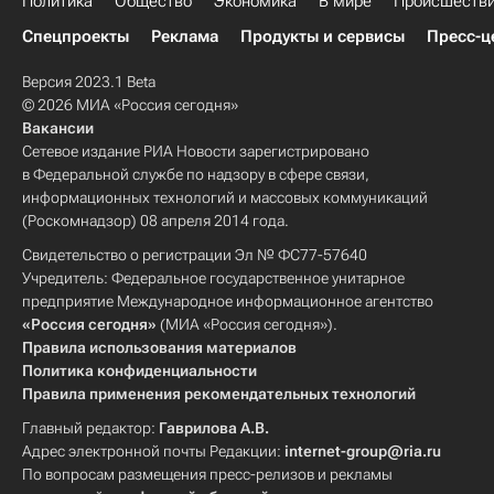
Политика
Общество
Экономика
В мире
Происшеств
Спецпроекты
Реклама
Продукты и сервисы
Пресс-ц
Версия 2023.1 Beta
© 2026 МИА «Россия сегодня»
Вакансии
Сетевое издание РИА Новости зарегистрировано
в Федеральной службе по надзору в сфере связи,
информационных технологий и массовых коммуникаций
(Роскомнадзор) 08 апреля 2014 года.
Свидетельство о регистрации Эл № ФС77-57640
Учредитель: Федеральное государственное унитарное
предприятие Международное информационное агентство
«Россия сегодня»
(МИА «Россия сегодня»).
Правила использования материалов
Политика конфиденциальности
Правила применения рекомендательных технологий
Главный редактор:
Гаврилова А.В.
Адрес электронной почты Редакции:
internet-group@ria.ru
По вопросам размещения пресс-релизов и рекламы