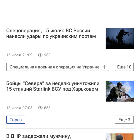
Спецоперация, 15 июля: ВС России
нанесли удары по украинским портам
15 июля, 21:09
983
Специальная военная операция на Украине
Еще
10
Безопасность
Россия
Украина
Бойцы "Севера" за неделю уничтожили
Харьковская область
Дмитрий Песков
15 станций Starlink ВСУ под Харьковом
Мария Захарова
Яна Лантратова
Вооруженные силы Украины
15 июля, 07:03
685
Запорожская АЭС
Торез
Еще
3
Федеральная служба безопасности РФ (ФСБ России)
Специальная военная операция на Украине
В ДНР задержали мужчину,
Харьковская область