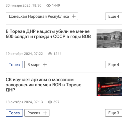
30 января 2025, 18:30
1449
Донецкая Народная Республика
Еще
4
Денис Пушилин
Владимир Путин
В Торезе ДНР нацисты убили не менее
Спорт
Вокруг спорта
600 солдат и граждан СССР в годы ВОВ
19 октября 2024, 07:22
1244
Торез
В мире
Еще
4
Донецкая Народная Республика
СК изучает архивы о массовом
Россия
захоронении времен ВОВ в Торезе
ДНР
Следственный комитет России (СК РФ)
Великая Отечественная война (1941-1945)
18 октября 2024, 07:13
597
Торез
Россия
Еще
3
Донецкая Народная Республика