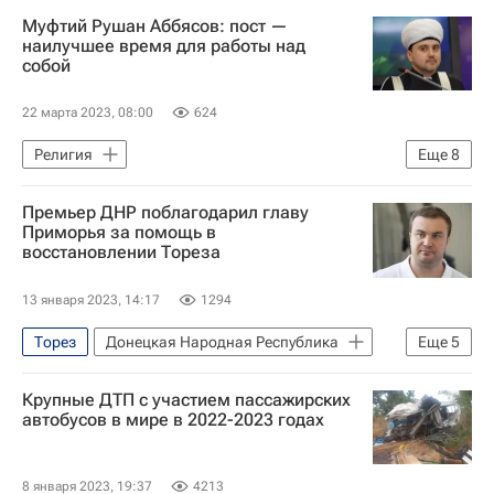
Хабаровский край
Москва
Муфтий Рушан Аббясов: пост —
Общество
наилучшее время для работы над
собой
22 марта 2023, 08:00
624
Религия
Еще
8
Московская область (Подмосковье)
Премьер ДНР поблагодарил главу
Россия
Приморья за помощь в
восстановлении Тореза
Донецкая Народная Республика
Равиль Гайнутдин
Рушан Аббясов
13 января 2023, 14:17
1294
Сулейман Керимов
Интервью
Торез
Донецкая Народная Республика
Еще
5
Интервью - Религия и мировоззрение
Виталий Хоценко
Олег Кожемяко
Крупные ДТП с участием пассажирских
Приморский край
Общество
автобусов в мире в 2022-2023 годах
Специальная военная операция на Украине
8 января 2023, 19:37
4213